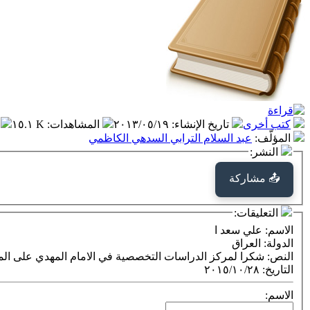
كتب أخرى
تاريخ الإنشاء
:
٢٠١٣/٠٥/١٩
المشاهدات
:
١٥.١ K
المؤلّف
:
عبد السلام الترابي السدهي الكاظمي
النشر:
📤 مشاركة
التعليقات:
الاسم
: علي سعد ا
الدولة
: العراق
النص
: شكرا لمركز الدراسات التخصصية في الامام المهدي على المؤ
التاريخ
:
٢٠١٥/١٠/٢٨
الاسم: