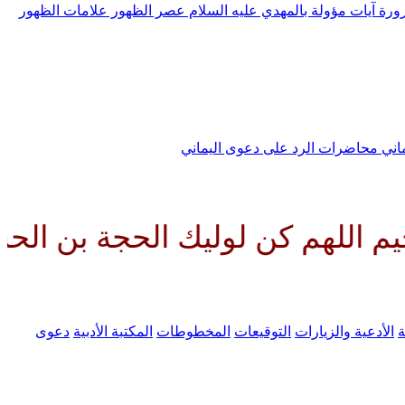
رورة
آيات مؤولة بالمهدي عليه السلام
عصر الظهور
علامات الظهور
ماني
محاضرات الرد على دعوى اليماني
 كن لوليك الحجة بن الحسن صلواتك
ة
الأدعية والزيارات
التوقيعات
المخطوطات
المكتبة الأدبية
دعوى