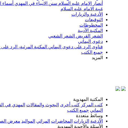
أنصار الإمام عليه السلام
سنن الانبياء في المهدي
أسماء ا
غيبة الامام عليه السلام
الأدعية والزيارات
التوقيعات
المخطوطات
المكتبة الأدبية
الشعر القريض
الشعر الشعبي
دعوى اليماني
فتاوى الرد على دعوى اليماني
المكتبة المرئية- الرد على
جميع الكتب
المزيد
المكتبة المهدوية
كتب المركز
كتب أخرى
البحوث والمقالات
المهدي في الق
اليماني
جميع الكتب
وسائط متعددة
الأدعية
الزيارات
المحاضرات
المراثي
المواليد
معرض الصو
الأسئلة والأجوبة المهدوية