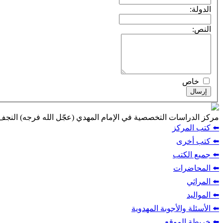
الدولة:
النص:
خاص
إرسال
مركز الدراسات التخصصية في الإمام المهدي (عجّل الله فرجه) النج
⬅️ كتب المركز
⬅️ كتب أخرى
⬅️ جميع الكتب
⬅️ المحاضرات
⬅️ المراثي
⬅️ المواليد
⬅️ الأسئلة والأجوبة المهدوية
⬅️ خريطة الموقع