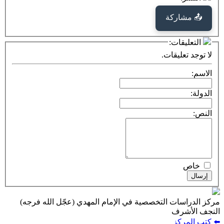
كة
ت:
يقات.
ت التخصصية في الإمام المهدي (عجّل الله فرجه)
ف
ز