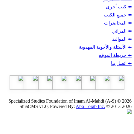
ب
أجوبة المهدوية
وقع
Specialized Studies Foundation of Imam Al-Mahdi
ShiaCMS v1.0, Powered By:
Abo-Torab Inc.