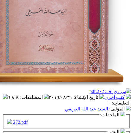
تاريخ الإنشاء
:
٢٠١٦/٠٨/٣١
المشاهدات
:
٦.٨ K
سيد عبد الله الغريفي
ت:
272.pdf