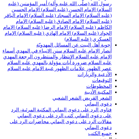
سول الله (صلّى الله عليه وآله)
أمير المؤمنين (عليه
لسلام)
الإمام الحسن (عليه السلام)
الإمام الحسين
عليه السلام)
الإمام السجاد (عليه السلام)
الإمام الباقر
عليه السلام)
الإمام الصادق (عليه السلام)
الإمام
لكاظم (عليه السلام)
الإمام الرضا (عليه السلام)
الإمام
لجواد (عليه السلام)
الإمام الهادي (عليه السلام)
الإمام
لعسكري (عليه السلام)
جوبة أهل البيت عن المسائل المهدويّة
نصار الإمام عليه السلام
سنن الانبياء في المهدي
أسماء
لإمام عليه السلام
الانتظار والمنتظرون
الرجعة
المهدي
ليه السلام ضرورة
آيات مؤولة بالمهدي عليه السلام
صر الظهور
علامات الظهور
غيبة الامام عليه السلام
لأدعية والزيارات
لتوقيعات
لمخطوطات
لمكتبة الأدبية
لشعر القريض
الشعر الشعبي
عوى اليماني
تاوى الرد على دعوى اليماني
المكتبة المرئية- الرد
لى دعوى اليماني
كتب الرد على دعوى اليماني
قالات الرد على دعوى اليماني
محاضرات الرد على
عوى اليماني
ميع الكتب