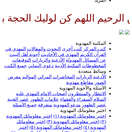
لمزيد
لهم كن لوليك الحجة بن الحسن صلو
لمكتبة المهدوية
تب المركز
كتب أخرى
البحوث والمقالات
المهدي في
لقرآن الكريم
المهدي في الأحاديث
أجوبة أهل البيت
ن المسائل المهدويّة
الأدعية والزيارات
التوقيعات
لمخطوطات
المكتبة الأدبية
دعوى اليماني
جميع الكتب
سائط متعددة
لأدعية
الزيارات
المحاضرات
المراثي
المواليد
معرض
لصور
مقاطع مهدوية
لأسئلة والأجوبة المهدوية
لانتظار والمنتظرون
أصحاب الإمام المهدي عليه
لسلام
السفراء والفقهاء
علامات الظهور
عصر الغيبة
صر الظهور
مدعو المهدوية
متفرقة
جميع الأسئلة
ختبر معلوماتك المهدوية
ختبر معلوماتك المهدوية (١)
اختبر معلوماتك المهدوية
اختبر معلوماتك المهدوية (٣)
اختبر معلوماتك
لمهدوية (٤)
اختبر معلوماتك المهدوية (٥)
اختبر