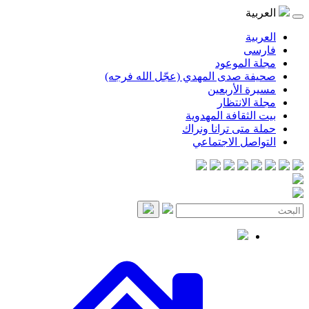
موعود
صدى المهدي (عجّل الله فرجه)
لأربعين
انتظار
قافة المهدوية
ى ترانا ونراك
 الاجتماعي