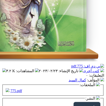
تاريخ الإنشاء
:
٢٠٢٣/٠٢/٢٣
المشاهدات
:
٣.٢ K
ال السيد
ت:
775.pdf