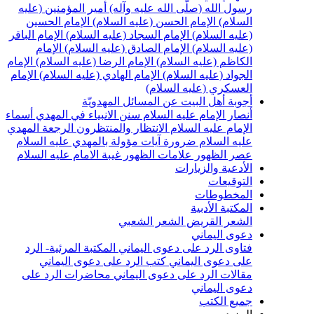
سول الله (صلّى الله عليه وآله)
أمير المؤمنين (عليه
لسلام)
الإمام الحسن (عليه السلام)
الإمام الحسين
عليه السلام)
الإمام السجاد (عليه السلام)
الإمام الباقر
عليه السلام)
الإمام الصادق (عليه السلام)
الإمام
لكاظم (عليه السلام)
الإمام الرضا (عليه السلام)
الإمام
لجواد (عليه السلام)
الإمام الهادي (عليه السلام)
الإمام
لعسكري (عليه السلام)
جوبة أهل البيت عن المسائل المهدويّة
نصار الإمام عليه السلام
سنن الانبياء في المهدي
أسماء
لإمام عليه السلام
الانتظار والمنتظرون
الرجعة
المهدي
ليه السلام ضرورة
آيات مؤولة بالمهدي عليه السلام
صر الظهور
علامات الظهور
غيبة الامام عليه السلام
لأدعية والزيارات
لتوقيعات
لمخطوطات
لمكتبة الأدبية
لشعر القريض
الشعر الشعبي
عوى اليماني
تاوى الرد على دعوى اليماني
المكتبة المرئية- الرد
لى دعوى اليماني
كتب الرد على دعوى اليماني
قالات الرد على دعوى اليماني
محاضرات الرد على
عوى اليماني
ميع الكتب