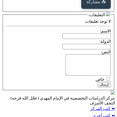
كة
ت:
يقات.
ت التخصصية في الإمام المهدي (عجّل الله فرجه)
ف
ز