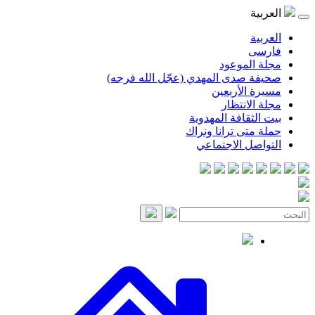
موعود
صدى المهدي (عجّل الله فرجه)
لأربعين
انتظار
قافة المهدوية
ى ترانا ونراك
 الاجتماعي