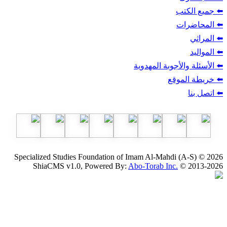
ب
أجوبة المهدوية
وقع
Specialized Studies Foundation of Imam Al-Mahdi
ShiaCMS v1.0, Powered By:
Abo-Torab Inc.