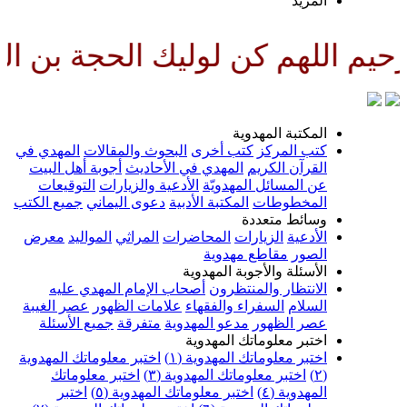
لمزيد
كن لوليك الحجة بن الحسن صلواتك
لمكتبة المهدوية
تب المركز
كتب أخرى
البحوث والمقالات
المهدي في
لقرآن الكريم
المهدي في الأحاديث
أجوبة أهل البيت
ن المسائل المهدويّة
الأدعية والزيارات
التوقيعات
لمخطوطات
المكتبة الأدبية
دعوى اليماني
جميع الكتب
سائط متعددة
لأدعية
الزيارات
المحاضرات
المراثي
المواليد
معرض
لصور
مقاطع مهدوية
لأسئلة والأجوبة المهدوية
لانتظار والمنتظرون
أصحاب الإمام المهدي عليه
لسلام
السفراء والفقهاء
علامات الظهور
عصر الغيبة
صر الظهور
مدعو المهدوية
متفرقة
جميع الأسئلة
ختبر معلوماتك المهدوية
ختبر معلوماتك المهدوية (١)
اختبر معلوماتك المهدوية
اختبر معلوماتك المهدوية (٣)
اختبر معلوماتك
لمهدوية (٤)
اختبر معلوماتك المهدوية (٥)
اختبر