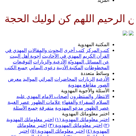
لمزيد
لهم كن لوليك الحجة بن الحسن صل
لمكتبة المهدوية
تب المركز
كتب أخرى
البحوث والمقالات
المهدي في
لقرآن الكريم
المهدي في الأحاديث
أجوبة أهل البيت
ن المسائل المهدويّة
الأدعية والزيارات
التوقيعات
لمخطوطات
المكتبة الأدبية
دعوى اليماني
جميع الكتب
سائط متعددة
لأدعية
الزيارات
المحاضرات
المراثي
المواليد
معرض
لصور
مقاطع مهدوية
لأسئلة والأجوبة المهدوية
لانتظار والمنتظرون
أصحاب الإمام المهدي عليه
لسلام
السفراء والفقهاء
علامات الظهور
عصر الغيبة
صر الظهور
مدعو المهدوية
متفرقة
جميع الأسئلة
ختبر معلوماتك المهدوية
ختبر معلوماتك المهدوية (١)
اختبر معلوماتك المهدوية
اختبر معلوماتك المهدوية (٣)
اختبر معلوماتك
لمهدوية (٤)
اختبر معلوماتك المهدوية (٥)
اختبر