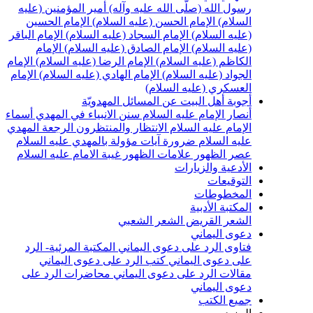
سول الله (صلّى الله عليه وآله)
أمير المؤمنين (عليه
لسلام)
الإمام الحسن (عليه السلام)
الإمام الحسين
عليه السلام)
الإمام السجاد (عليه السلام)
الإمام الباقر
عليه السلام)
الإمام الصادق (عليه السلام)
الإمام
لكاظم (عليه السلام)
الإمام الرضا (عليه السلام)
الإمام
لجواد (عليه السلام)
الإمام الهادي (عليه السلام)
الإمام
لعسكري (عليه السلام)
جوبة أهل البيت عن المسائل المهدويّة
نصار الإمام عليه السلام
سنن الانبياء في المهدي
أسماء
لإمام عليه السلام
الانتظار والمنتظرون
الرجعة
المهدي
ليه السلام ضرورة
آيات مؤولة بالمهدي عليه السلام
صر الظهور
علامات الظهور
غيبة الامام عليه السلام
لأدعية والزيارات
لتوقيعات
لمخطوطات
لمكتبة الأدبية
لشعر القريض
الشعر الشعبي
عوى اليماني
تاوى الرد على دعوى اليماني
المكتبة المرئية- الرد
لى دعوى اليماني
كتب الرد على دعوى اليماني
قالات الرد على دعوى اليماني
محاضرات الرد على
عوى اليماني
ميع الكتب