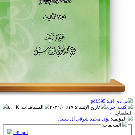
تاريخ الإنشاء
:
٢٠٢١/٠٦/١٧
المشاهدات
:
٤.٠ K
ي محمد شوقي آل سنبل
ت:
595.pdf