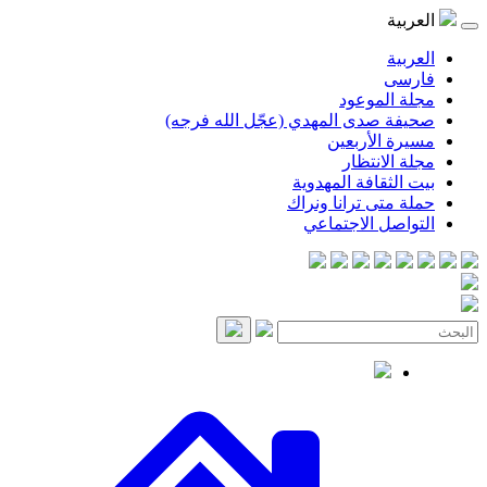
موعود
صدى المهدي (عجّل الله فرجه)
لأربعين
انتظار
قافة المهدوية
ى ترانا ونراك
 الاجتماعي