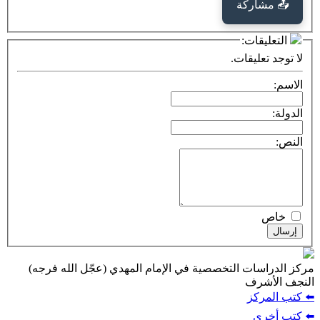
كة
ت:
يقات.
ت التخصصية في الإمام المهدي (عجّل الله فرجه)
ف
ز