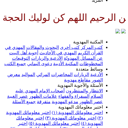
لمزيد
للهم كن لوليك الحجة بن الحسن ص
لمكتبة المهدوية
تب المركز
كتب أخرى
البحوث والمقالات
المهدي في
لقرآن الكريم
المهدي في الأحاديث
أجوبة أهل البيت
ن المسائل المهدويّة
الأدعية والزيارات
التوقيعات
لمخطوطات
المكتبة الأدبية
دعوى اليماني
جميع الكتب
سائط متعددة
لأدعية
الزيارات
المحاضرات
المراثي
المواليد
معرض
لصور
مقاطع مهدوية
لأسئلة والأجوبة المهدوية
لانتظار والمنتظرون
أصحاب الإمام المهدي عليه
لسلام
السفراء والفقهاء
علامات الظهور
عصر الغيبة
صر الظهور
مدعو المهدوية
متفرقة
جميع الأسئلة
ختبر معلوماتك المهدوية
ختبر معلوماتك المهدوية (١)
اختبر معلوماتك المهدوية
اختبر معلوماتك المهدوية (٣)
اختبر معلوماتك
لمهدوية (٤)
اختبر معلوماتك المهدوية (٥)
اختبر