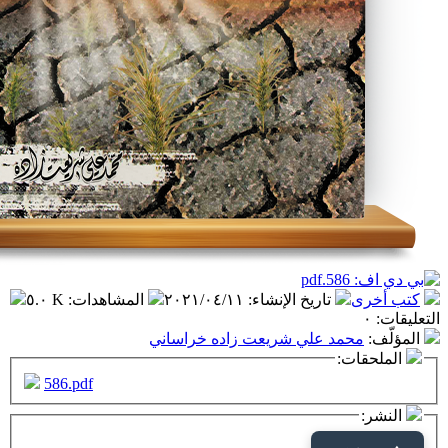
تاريخ الإنشاء
:
٢٠٢١/٠٤/١١
المشاهدات
:
٥.٠ K
مد علي شريعت زاده خراساني
ت:
586.pdf