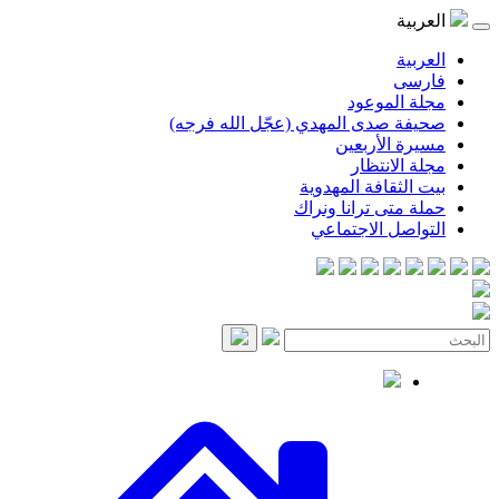
موعود
صدى المهدي (عجّل الله فرجه)
لأربعين
انتظار
قافة المهدوية
ى ترانا ونراك
 الاجتماعي