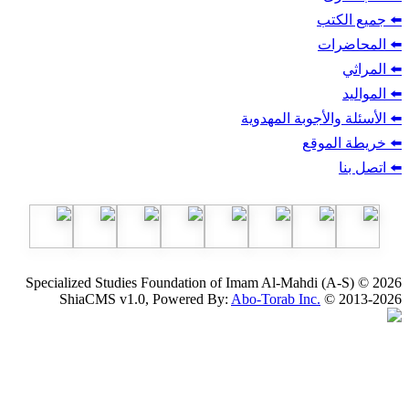
ب
أجوبة المهدوية
وقع
Specialized Studies Foundation of Imam Al-Mahdi
ShiaCMS v1.0, Powered By:
Abo-Torab Inc.