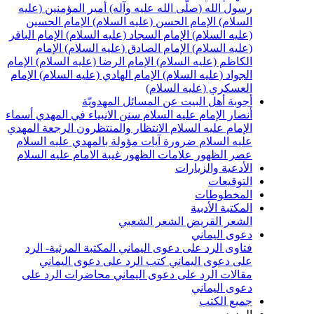
سول الله (صلّى الله عليه وآله)
أمير المؤمنين (عليه
لسلام)
الإمام الحسن (عليه السلام)
الإمام الحسين
عليه السلام)
الإمام السجاد (عليه السلام)
الإمام الباقر
عليه السلام)
الإمام الصادق (عليه السلام)
الإمام
لكاظم (عليه السلام)
الإمام الرضا (عليه السلام)
الإمام
لجواد (عليه السلام)
الإمام الهادي (عليه السلام)
الإمام
لعسكري (عليه السلام)
جوبة أهل البيت عن المسائل المهدويّة
نصار الإمام عليه السلام
سنن الانبياء في المهدي
أسماء
لإمام عليه السلام
الانتظار والمنتظرون
الرجعة
المهدي
ليه السلام ضرورة
آيات مؤولة بالمهدي عليه السلام
صر الظهور
علامات الظهور
غيبة الامام عليه السلام
لأدعية والزيارات
لتوقيعات
لمخطوطات
لمكتبة الأدبية
لشعر القريض
الشعر الشعبي
عوى اليماني
تاوى الرد على دعوى اليماني
المكتبة المرئية- الرد
لى دعوى اليماني
كتب الرد على دعوى اليماني
قالات الرد على دعوى اليماني
محاضرات الرد على
عوى اليماني
ميع الكتب