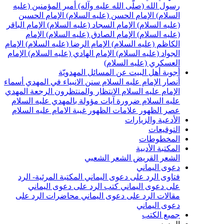
سول الله (صلّى الله عليه وآله)
أمير المؤمنين (عليه
لسلام)
الإمام الحسن (عليه السلام)
الإمام الحسين
عليه السلام)
الإمام السجاد (عليه السلام)
الإمام الباقر
عليه السلام)
الإمام الصادق (عليه السلام)
الإمام
لكاظم (عليه السلام)
الإمام الرضا (عليه السلام)
الإمام
لجواد (عليه السلام)
الإمام الهادي (عليه السلام)
الإمام
لعسكري (عليه السلام)
جوبة أهل البيت عن المسائل المهدويّة
نصار الإمام عليه السلام
سنن الانبياء في المهدي
أسماء
لإمام عليه السلام
الانتظار والمنتظرون
الرجعة
المهدي
ليه السلام ضرورة
آيات مؤولة بالمهدي عليه السلام
صر الظهور
علامات الظهور
غيبة الامام عليه السلام
لأدعية والزيارات
لتوقيعات
لمخطوطات
لمكتبة الأدبية
لشعر القريض
الشعر الشعبي
عوى اليماني
تاوى الرد على دعوى اليماني
المكتبة المرئية- الرد
لى دعوى اليماني
كتب الرد على دعوى اليماني
قالات الرد على دعوى اليماني
محاضرات الرد على
عوى اليماني
ميع الكتب