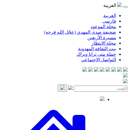
موعود
صدى المهدي (عجّل الله فرجه)
لأربعين
انتظار
قافة المهدوية
ى ترانا ونراك
 الاجتماعي