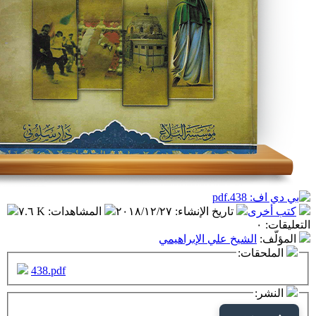
تاريخ الإنشاء
:
٢٠١٨/١٢/٢٧
المشاهدات
:
٧.٦ K
شيخ علي الإبراهيمي
ت:
438.pdf