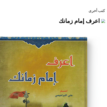
مام زمانك