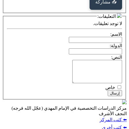
كة
ت:
يقات.
ت التخصصية في الإمام المهدي (عجّل الله فرجه)
ف
ز