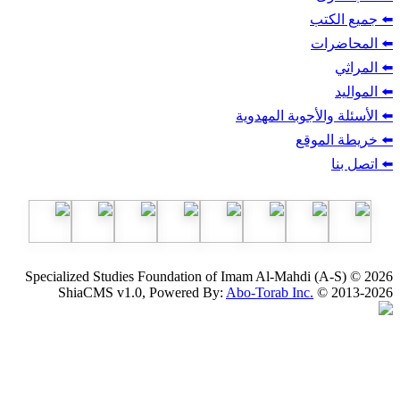
ب
أجوبة المهدوية
وقع
Specialized Studies Foundation of Imam Al-Mahdi
ShiaCMS v1.0, Powered By:
Abo-Torab Inc.