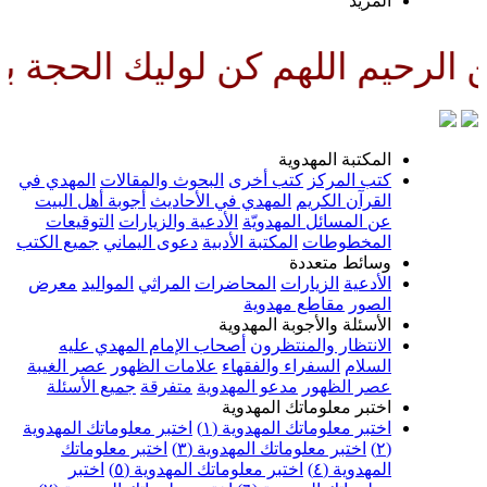
لمزيد
لهم كن لوليك الحجة بن الحسن صل
لمكتبة المهدوية
تب المركز
كتب أخرى
البحوث والمقالات
المهدي في
لقرآن الكريم
المهدي في الأحاديث
أجوبة أهل البيت
ن المسائل المهدويّة
الأدعية والزيارات
التوقيعات
لمخطوطات
المكتبة الأدبية
دعوى اليماني
جميع الكتب
سائط متعددة
لأدعية
الزيارات
المحاضرات
المراثي
المواليد
معرض
لصور
مقاطع مهدوية
لأسئلة والأجوبة المهدوية
لانتظار والمنتظرون
أصحاب الإمام المهدي عليه
لسلام
السفراء والفقهاء
علامات الظهور
عصر الغيبة
صر الظهور
مدعو المهدوية
متفرقة
جميع الأسئلة
ختبر معلوماتك المهدوية
ختبر معلوماتك المهدوية (١)
اختبر معلوماتك المهدوية
اختبر معلوماتك المهدوية (٣)
اختبر معلوماتك
لمهدوية (٤)
اختبر معلوماتك المهدوية (٥)
اختبر