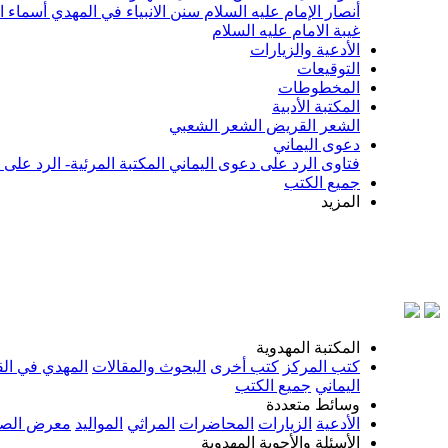
أنصار الإمام عليه السلام
سنن الانبياء في المهدي
أسماء ا
غيبة الامام عليه السلام
الأدعية والزيارات
التوقيعات
المخطوطات
المكتبة الأدبية
الشعر القريض
الشعر الشعبي
دعوى اليماني
فتاوى الرد على دعوى اليماني
المكتبة المرئية- الرد على
جميع الكتب
المزيد
بسم ال
المكتبة المهدوية
كتب المركز
كتب أخرى
البحوث والمقالات
المهدي في الق
اليماني
جميع الكتب
وسائط متعددة
الأدعية
الزيارات
المحاضرات
المراثي
المواليد
معرض الصو
الأسئلة والأجوبة المهدوية