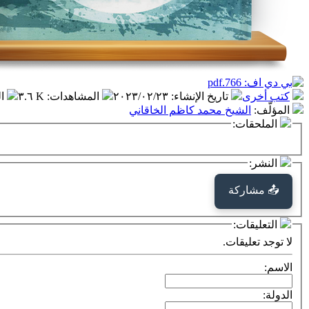
كتب أخرى
تاريخ الإنشاء
:
٢٠٢٣/٠٢/٢٣
المشاهدات
:
٣.٦ K
ا
المؤلّف
:
الشيخ محمد كاظم الخاقاني
الملحقات:
النشر:
📤 مشاركة
التعليقات:
لا توجد تعليقات.
الاسم:
الدولة: