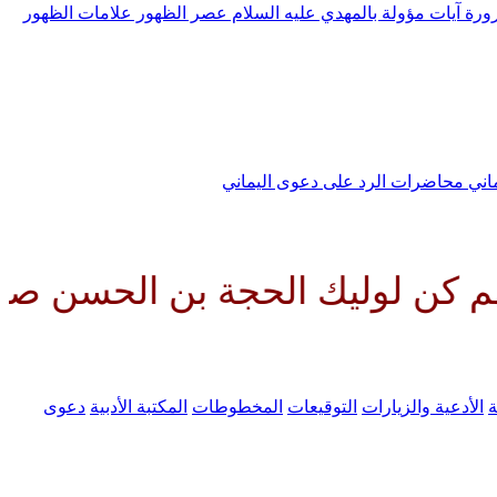
رورة
آيات مؤولة بالمهدي عليه السلام
عصر الظهور
علامات الظهور
ماني
محاضرات الرد على دعوى اليماني
ك الحجة بن الحسن صلواتك عليه وع
ة
الأدعية والزيارات
التوقيعات
المخطوطات
المكتبة الأدبية
دعوى