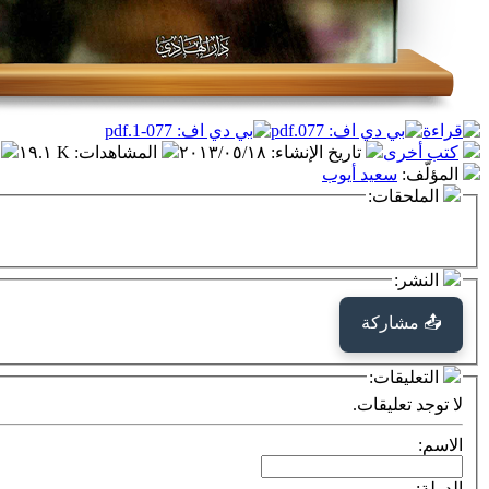
كتب أخرى
تاريخ الإنشاء
:
٢٠١٣/٠٥/١٨
المشاهدات
:
١٩.١ K
المؤلّف
:
سعيد أيوب
الملحقات:
النشر:
📤 مشاركة
التعليقات:
لا توجد تعليقات.
الاسم:
الدولة: