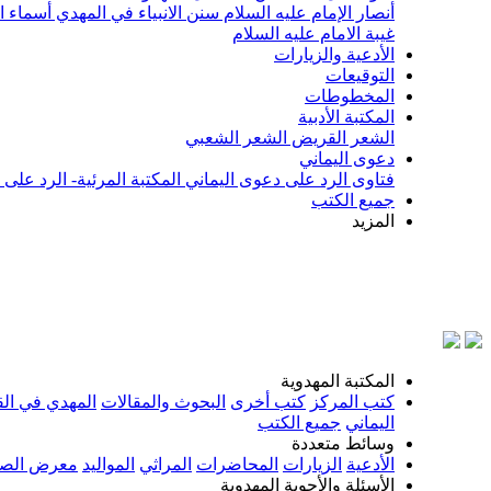
أنصار الإمام عليه السلام
سنن الانبياء في المهدي
أسماء ا
غيبة الامام عليه السلام
الأدعية والزيارات
التوقيعات
المخطوطات
المكتبة الأدبية
الشعر القريض
الشعر الشعبي
دعوى اليماني
فتاوى الرد على دعوى اليماني
المكتبة المرئية- الرد على
جميع الكتب
المزيد
بسم الله
المكتبة المهدوية
كتب المركز
كتب أخرى
البحوث والمقالات
المهدي في الق
اليماني
جميع الكتب
وسائط متعددة
الأدعية
الزيارات
المحاضرات
المراثي
المواليد
معرض الصو
الأسئلة والأجوبة المهدوية