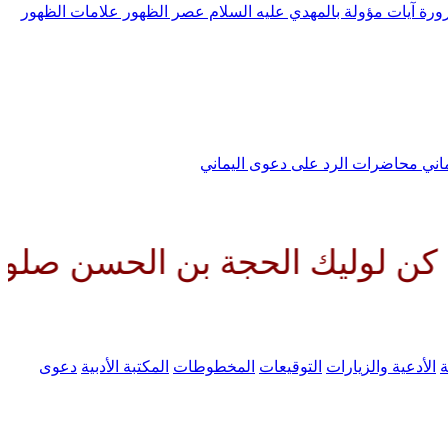
رورة
آيات مؤولة بالمهدي عليه السلام
عصر الظهور
علامات الظهور
ماني
محاضرات الرد على دعوى اليماني
الحجة بن الحسن صلواتك عليه وعل
ة
الأدعية والزيارات
التوقيعات
المخطوطات
المكتبة الأدبية
دعوى