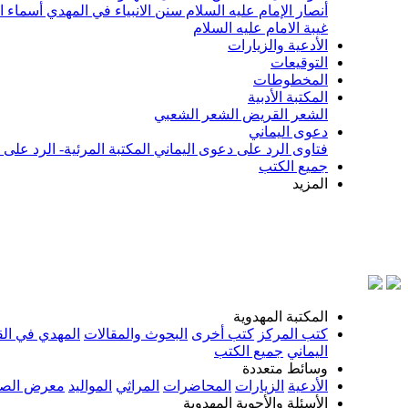
أنصار الإمام عليه السلام
سنن الانبياء في المهدي
أسماء ا
غيبة الامام عليه السلام
الأدعية والزيارات
التوقيعات
المخطوطات
المكتبة الأدبية
الشعر القريض
الشعر الشعبي
دعوى اليماني
فتاوى الرد على دعوى اليماني
المكتبة المرئية- الرد على
جميع الكتب
المزيد
بسم الل
المكتبة المهدوية
كتب المركز
كتب أخرى
البحوث والمقالات
المهدي في الق
اليماني
جميع الكتب
وسائط متعددة
الأدعية
الزيارات
المحاضرات
المراثي
المواليد
معرض الصو
الأسئلة والأجوبة المهدوية