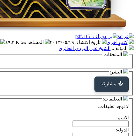
كتب أخرى
تاريخ الإنشاء
:
٢٠١٣/٠٥/١٩
المشاهدات
:
٤٩.٣ K
المؤلّف
:
الشيخ علي اليزدي الحائري
الملحقات:
النشر:
📤 مشاركة
التعليقات:
لا توجد تعليقات.
الاسم:
الدولة: