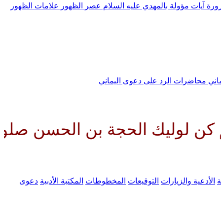
رورة
آيات مؤولة بالمهدي عليه السلام
عصر الظهور
علامات الظهور
ماني
محاضرات الرد على دعوى اليماني
الحجة بن الحسن صلواتك عليه وعل
ة
الأدعية والزيارات
التوقيعات
المخطوطات
المكتبة الأدبية
دعوى