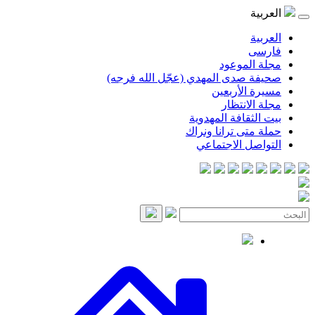
موعود
صدى المهدي (عجّل الله فرجه)
لأربعين
انتظار
قافة المهدوية
ى ترانا ونراك
 الاجتماعي