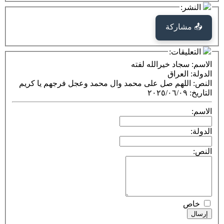
كة
ت:
د خيرالله لفته
راق
هم صل على محمد وال محمد وعجل فرجهم يا كريم
٢٠٢٥/٠٦