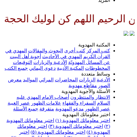
لمزيد
للهم كن لوليك الحجة بن الحسن ص
لمكتبة المهدوية
تب المركز
كتب أخرى
البحوث والمقالات
المهدي في
لقرآن الكريم
المهدي في الأحاديث
أجوبة أهل البيت
ن المسائل المهدويّة
الأدعية والزيارات
التوقيعات
لمخطوطات
المكتبة الأدبية
دعوى اليماني
جميع الكتب
سائط متعددة
لأدعية
الزيارات
المحاضرات
المراثي
المواليد
معرض
لصور
مقاطع مهدوية
لأسئلة والأجوبة المهدوية
لانتظار والمنتظرون
أصحاب الإمام المهدي عليه
لسلام
السفراء والفقهاء
علامات الظهور
عصر الغيبة
صر الظهور
مدعو المهدوية
متفرقة
جميع الأسئلة
ختبر معلوماتك المهدوية
ختبر معلوماتك المهدوية (١)
اختبر معلوماتك المهدوية
اختبر معلوماتك المهدوية (٣)
اختبر معلوماتك
لمهدوية (٤)
اختبر معلوماتك المهدوية (٥)
اختبر