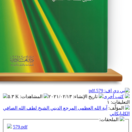
تاريخ الإنشاء
:
٢٠٢١/٠٢/١٣
المشاهدات
:
٥.٣ K
ة الله العظمى المرجع الديني الشيخ لطف الله الصافي
ت:
579.pdf