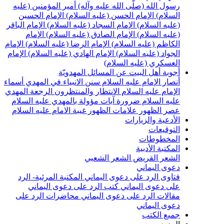
سول الله (صلّى الله عليه وآله)
أمير المؤمنين (عليه
لسلام)
الإمام الحسن (عليه السلام)
الإمام الحسين
عليه السلام)
الإمام السجاد (عليه السلام)
الإمام الباقر
عليه السلام)
الإمام الصادق (عليه السلام)
الإمام
لكاظم (عليه السلام)
الإمام الرضا (عليه السلام)
الإمام
لجواد (عليه السلام)
الإمام الهادي (عليه السلام)
الإمام
لعسكري (عليه السلام)
جوبة أهل البيت عن المسائل المهدويّة
نصار الإمام عليه السلام
سنن الانبياء في المهدي
أسماء
لإمام عليه السلام
الانتظار والمنتظرون
الرجعة
المهدي
ليه السلام ضرورة
آيات مؤولة بالمهدي عليه السلام
صر الظهور
علامات الظهور
غيبة الامام عليه السلام
لأدعية والزيارات
لتوقيعات
لمخطوطات
لمكتبة الأدبية
لشعر القريض
الشعر الشعبي
عوى اليماني
تاوى الرد على دعوى اليماني
المكتبة المرئية- الرد
لى دعوى اليماني
كتب الرد على دعوى اليماني
قالات الرد على دعوى اليماني
محاضرات الرد على
عوى اليماني
ميع الكتب