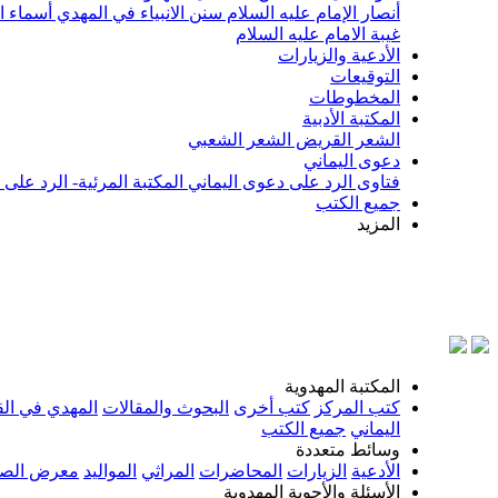
أنصار الإمام عليه السلام
سنن الانبياء في المهدي
أسماء ا
غيبة الامام عليه السلام
الأدعية والزيارات
التوقيعات
المخطوطات
المكتبة الأدبية
الشعر القريض
الشعر الشعبي
دعوى اليماني
فتاوى الرد على دعوى اليماني
المكتبة المرئية- الرد على
جميع الكتب
المزيد
بسم ال
المكتبة المهدوية
كتب المركز
كتب أخرى
البحوث والمقالات
المهدي في الق
اليماني
جميع الكتب
وسائط متعددة
الأدعية
الزيارات
المحاضرات
المراثي
المواليد
معرض الصو
الأسئلة والأجوبة المهدوية