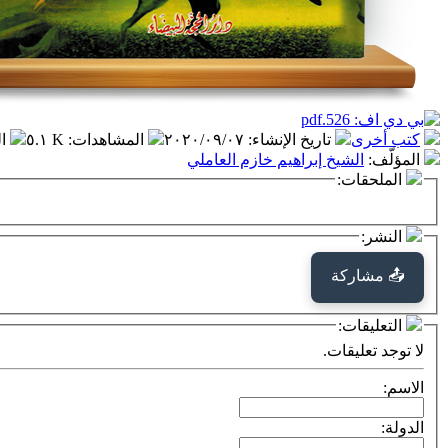
كتب أخرى
تاريخ الإنشاء
:
٢٠٢٠/٠٩/٠٧
المشاهدات
:
٥.١ K
ا
المؤلّف
:
الشيخ إبراهيم خازم العاملي
الملحقات:
النشر:
📤 مشاركة
التعليقات:
لا توجد تعليقات.
الاسم:
الدولة: