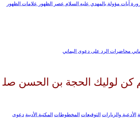
رورة
آيات مؤولة بالمهدي عليه السلام
عصر الظهور
علامات الظهور
ماني
محاضرات الرد على دعوى اليماني
الحجة بن الحسن صلواتك عليه وعل
ة
الأدعية والزيارات
التوقيعات
المخطوطات
المكتبة الأدبية
دعوى