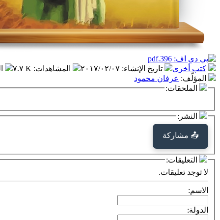
كتب أخرى
تاريخ الإنشاء
:
٢٠١٧/٠٢/٠٧
المشاهدات
:
٧.٧ K
ا
المؤلّف
:
عرفان محمود
الملحقات:
النشر:
📤 مشاركة
التعليقات:
لا توجد تعليقات.
الاسم:
الدولة: