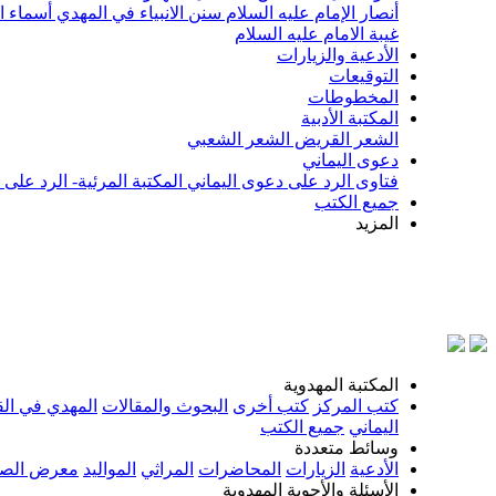
أنصار الإمام عليه السلام
سنن الانبياء في المهدي
أسماء ا
غيبة الامام عليه السلام
الأدعية والزيارات
التوقيعات
المخطوطات
المكتبة الأدبية
الشعر القريض
الشعر الشعبي
دعوى اليماني
فتاوى الرد على دعوى اليماني
المكتبة المرئية- الرد على
جميع الكتب
المزيد
بسم الله
المكتبة المهدوية
كتب المركز
كتب أخرى
البحوث والمقالات
المهدي في الق
اليماني
جميع الكتب
وسائط متعددة
الأدعية
الزيارات
المحاضرات
المراثي
المواليد
معرض الصو
الأسئلة والأجوبة المهدوية