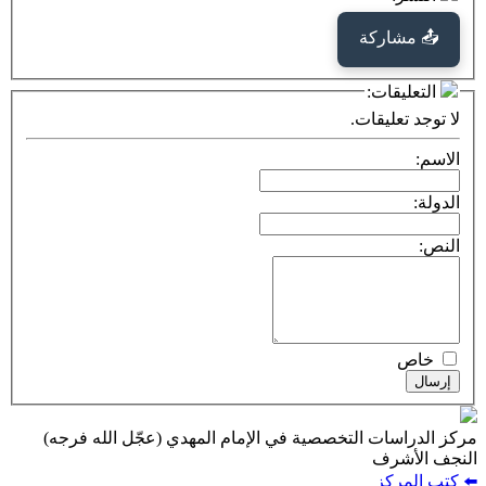
كة
ت:
يقات.
ت التخصصية في الإمام المهدي (عجّل الله فرجه)
ف
ز