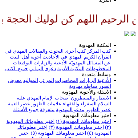
لمزيد
لهم كن لوليك الحجة بن الحسن صل
لمكتبة المهدوية
تب المركز
كتب أخرى
البحوث والمقالات
المهدي في
لقرآن الكريم
المهدي في الأحاديث
أجوبة أهل البيت
ن المسائل المهدويّة
الأدعية والزيارات
التوقيعات
لمخطوطات
المكتبة الأدبية
دعوى اليماني
جميع الكتب
سائط متعددة
لأدعية
الزيارات
المحاضرات
المراثي
المواليد
معرض
لصور
مقاطع مهدوية
لأسئلة والأجوبة المهدوية
لانتظار والمنتظرون
أصحاب الإمام المهدي عليه
لسلام
السفراء والفقهاء
علامات الظهور
عصر الغيبة
صر الظهور
مدعو المهدوية
متفرقة
جميع الأسئلة
ختبر معلوماتك المهدوية
ختبر معلوماتك المهدوية (١)
اختبر معلوماتك المهدوية
اختبر معلوماتك المهدوية (٣)
اختبر معلوماتك
لمهدوية (٤)
اختبر معلوماتك المهدوية (٥)
اختبر