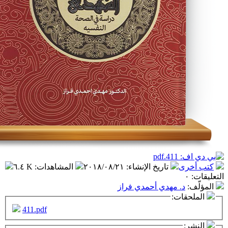
تاريخ الإنشاء
:
٢٠١٨/٠٨/٢١
المشاهدات
:
٦.٤ K
 مهدي أحمدي فراز
ت:
411.pdf