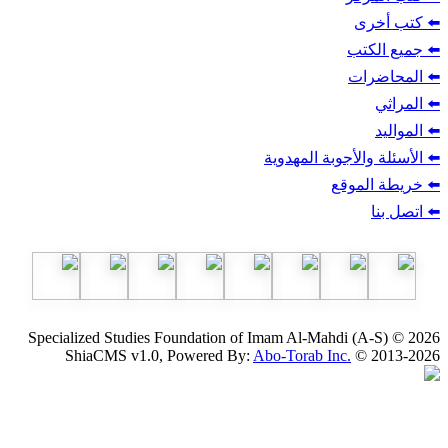
ب
أجوبة المهدوية
وقع
Specialized Studies Foundation of Imam Al-Mahdi
ShiaCMS v1.0, Powered By:
Abo-Torab Inc.