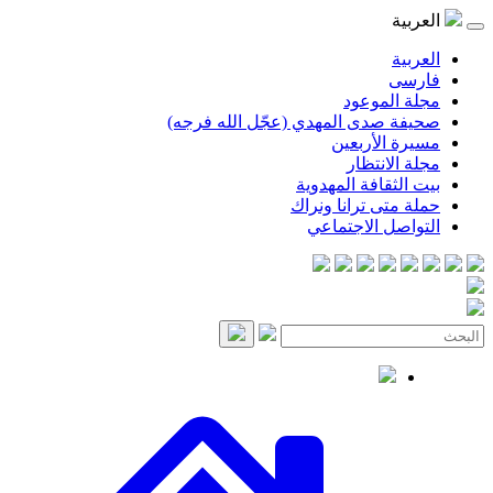
موعود
صدى المهدي (عجّل الله فرجه)
لأربعين
انتظار
قافة المهدوية
ى ترانا ونراك
 الاجتماعي