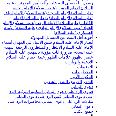
سول الله (صلّى الله عليه وآله)
أمير المؤمنين (عليه
لسلام)
الإمام الحسن (عليه السلام)
الإمام الحسين
عليه السلام)
الإمام السجاد (عليه السلام)
الإمام الباقر
عليه السلام)
الإمام الصادق (عليه السلام)
الإمام
لكاظم (عليه السلام)
الإمام الرضا (عليه السلام)
الإمام
لجواد (عليه السلام)
الإمام الهادي (عليه السلام)
الإمام
لعسكري (عليه السلام)
جوبة أهل البيت عن المسائل المهدويّة
نصار الإمام عليه السلام
سنن الانبياء في المهدي
أسماء
لإمام عليه السلام
الانتظار والمنتظرون
الرجعة
المهدي
ليه السلام ضرورة
آيات مؤولة بالمهدي عليه السلام
صر الظهور
علامات الظهور
غيبة الامام عليه السلام
لأدعية والزيارات
لتوقيعات
لمخطوطات
لمكتبة الأدبية
لشعر القريض
الشعر الشعبي
عوى اليماني
تاوى الرد على دعوى اليماني
المكتبة المرئية- الرد
لى دعوى اليماني
كتب الرد على دعوى اليماني
قالات الرد على دعوى اليماني
محاضرات الرد على
عوى اليماني
ميع الكتب