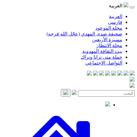
موعود
صدى المهدي (عجّل الله فرجه)
لأربعين
انتظار
قافة المهدوية
ى ترانا ونراك
 الاجتماعي