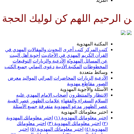
لمزيد
للهم كن لوليك الحجة بن الحسن ص
لمكتبة المهدوية
تب المركز
كتب أخرى
البحوث والمقالات
المهدي في
لقرآن الكريم
المهدي في الأحاديث
أجوبة أهل البيت
ن المسائل المهدويّة
الأدعية والزيارات
التوقيعات
لمخطوطات
المكتبة الأدبية
دعوى اليماني
جميع الكتب
سائط متعددة
لأدعية
الزيارات
المحاضرات
المراثي
المواليد
معرض
لصور
مقاطع مهدوية
لأسئلة والأجوبة المهدوية
لانتظار والمنتظرون
أصحاب الإمام المهدي عليه
لسلام
السفراء والفقهاء
علامات الظهور
عصر الغيبة
صر الظهور
مدعو المهدوية
متفرقة
جميع الأسئلة
ختبر معلوماتك المهدوية
ختبر معلوماتك المهدوية (١)
اختبر معلوماتك المهدوية
اختبر معلوماتك المهدوية (٣)
اختبر معلوماتك
لمهدوية (٤)
اختبر معلوماتك المهدوية (٥)
اختبر