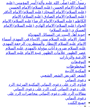
سول الله (صلّى الله عليه وآله)
أمير المؤمنين (عليه
لسلام)
الإمام الحسن (عليه السلام)
الإمام الحسين
عليه السلام)
الإمام السجاد (عليه السلام)
الإمام الباقر
عليه السلام)
الإمام الصادق (عليه السلام)
الإمام
لكاظم (عليه السلام)
الإمام الرضا (عليه السلام)
الإمام
لجواد (عليه السلام)
الإمام الهادي (عليه السلام)
الإمام
لعسكري (عليه السلام)
جوبة أهل البيت عن المسائل المهدويّة
نصار الإمام عليه السلام
سنن الانبياء في المهدي
أسماء
لإمام عليه السلام
الانتظار والمنتظرون
الرجعة
المهدي
ليه السلام ضرورة
آيات مؤولة بالمهدي عليه السلام
صر الظهور
علامات الظهور
غيبة الامام عليه السلام
لأدعية والزيارات
لتوقيعات
لمخطوطات
لمكتبة الأدبية
لشعر القريض
الشعر الشعبي
عوى اليماني
تاوى الرد على دعوى اليماني
المكتبة المرئية- الرد
لى دعوى اليماني
كتب الرد على دعوى اليماني
قالات الرد على دعوى اليماني
محاضرات الرد على
عوى اليماني
ميع الكتب