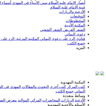
أنصار الإمام عليه السلام
سنن الانبياء في المهدي
أسماء ا
غيبة الامام عليه السلام
الأدعية والزيارات
التوقيعات
المخطوطات
المكتبة الأدبية
الشعر القريض
الشعر الشعبي
دعوى اليماني
فتاوى الرد على دعوى اليماني
المكتبة المرئية- الرد على
جميع الكتب
المزيد
بسم ال
المكتبة المهدوية
كتب المركز
كتب أخرى
البحوث والمقالات
المهدي في الق
اليماني
جميع الكتب
وسائط متعددة
الأدعية
الزيارات
المحاضرات
المراثي
المواليد
معرض الصو
الأسئلة والأجوبة المهدوية