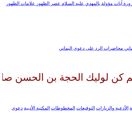
رورة
آيات مؤولة بالمهدي عليه السلام
عصر الظهور
علامات الظهور
ماني
محاضرات الرد على دعوى اليماني
 الحجة بن الحسن صلواتك عليه وع
ة
الأدعية والزيارات
التوقيعات
المخطوطات
المكتبة الأدبية
دعوى