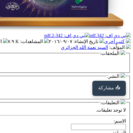
كتب أخرى
تاريخ الإنشاء
:
٢٠١٦/٠٩/٠٧
المشاهدات
:
٧.٩ K
ا
المؤلّف
:
السيد نعمة الله الجزائري
الملحقات:
النشر:
📤 مشاركة
التعليقات:
لا توجد تعليقات.
الاسم:
الدولة: