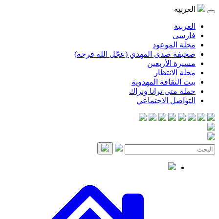
موعود
صدى المهدي (عجّل الله فرجه)
لأربعين
انتظار
قافة المهدوية
ى ترانا ونراك
 الاجتماعي