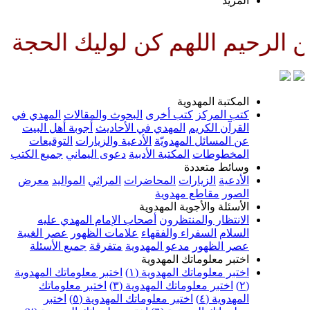
لمزيد
للهم كن لوليك الحجة بن الحسن صل
لمكتبة المهدوية
تب المركز
كتب أخرى
البحوث والمقالات
المهدي في
لقرآن الكريم
المهدي في الأحاديث
أجوبة أهل البيت
ن المسائل المهدويّة
الأدعية والزيارات
التوقيعات
لمخطوطات
المكتبة الأدبية
دعوى اليماني
جميع الكتب
سائط متعددة
لأدعية
الزيارات
المحاضرات
المراثي
المواليد
معرض
لصور
مقاطع مهدوية
لأسئلة والأجوبة المهدوية
لانتظار والمنتظرون
أصحاب الإمام المهدي عليه
لسلام
السفراء والفقهاء
علامات الظهور
عصر الغيبة
صر الظهور
مدعو المهدوية
متفرقة
جميع الأسئلة
ختبر معلوماتك المهدوية
ختبر معلوماتك المهدوية (١)
اختبر معلوماتك المهدوية
اختبر معلوماتك المهدوية (٣)
اختبر معلوماتك
لمهدوية (٤)
اختبر معلوماتك المهدوية (٥)
اختبر