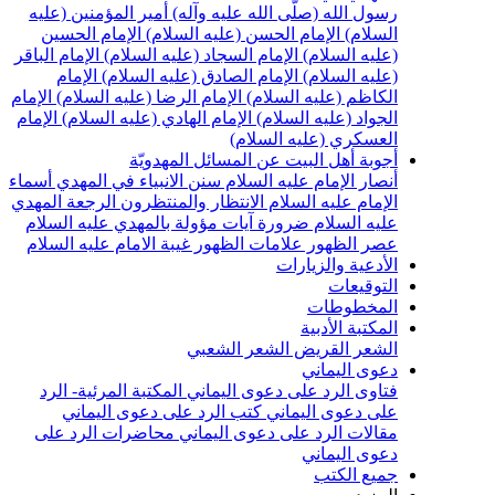
سول الله (صلّى الله عليه وآله)
أمير المؤمنين (عليه
لسلام)
الإمام الحسن (عليه السلام)
الإمام الحسين
عليه السلام)
الإمام السجاد (عليه السلام)
الإمام الباقر
عليه السلام)
الإمام الصادق (عليه السلام)
الإمام
لكاظم (عليه السلام)
الإمام الرضا (عليه السلام)
الإمام
لجواد (عليه السلام)
الإمام الهادي (عليه السلام)
الإمام
لعسكري (عليه السلام)
جوبة أهل البيت عن المسائل المهدويّة
نصار الإمام عليه السلام
سنن الانبياء في المهدي
أسماء
لإمام عليه السلام
الانتظار والمنتظرون
الرجعة
المهدي
ليه السلام ضرورة
آيات مؤولة بالمهدي عليه السلام
صر الظهور
علامات الظهور
غيبة الامام عليه السلام
لأدعية والزيارات
لتوقيعات
لمخطوطات
لمكتبة الأدبية
لشعر القريض
الشعر الشعبي
عوى اليماني
تاوى الرد على دعوى اليماني
المكتبة المرئية- الرد
لى دعوى اليماني
كتب الرد على دعوى اليماني
قالات الرد على دعوى اليماني
محاضرات الرد على
عوى اليماني
ميع الكتب