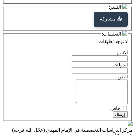
كة
ت:
يقات.
ت التخصصية في الإمام المهدي (عجّل الله فرجه)