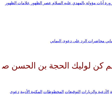
رورة
آيات مؤولة بالمهدي عليه السلام
عصر الظهور
علامات الظهور
ماني
محاضرات الرد على دعوى اليماني
 الحجة بن الحسن صلواتك عليه وع
ة
الأدعية والزيارات
التوقيعات
المخطوطات
المكتبة الأدبية
دعوى