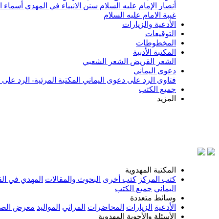
أنصار الإمام عليه السلام
سنن الانبياء في المهدي
أسماء ا
غيبة الامام عليه السلام
الأدعية والزيارات
التوقيعات
المخطوطات
المكتبة الأدبية
الشعر القريض
الشعر الشعبي
دعوى اليماني
فتاوى الرد على دعوى اليماني
المكتبة المرئية- الرد على
جميع الكتب
المزيد
بسم ال
المكتبة المهدوية
كتب المركز
كتب أخرى
البحوث والمقالات
المهدي في الق
اليماني
جميع الكتب
وسائط متعددة
الأدعية
الزيارات
المحاضرات
المراثي
المواليد
معرض الصو
الأسئلة والأجوبة المهدوية