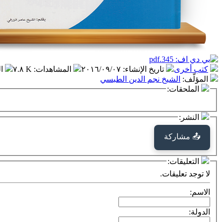
كتب أخرى
تاريخ الإنشاء
:
٢٠١٦/٠٩/٠٧
المشاهدات
:
٧.٨ K
ا
المؤلّف
:
الشيخ نجم الدين الطبسي
الملحقات:
النشر:
📤 مشاركة
التعليقات:
لا توجد تعليقات.
الاسم:
الدولة: