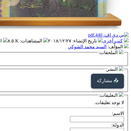
كتب أخرى
تاريخ الإنشاء
:
٢٠١٨/١٢/٢٧
المشاهدات
:
٨.٥ K
ا
المؤلّف
:
السيد محمد الشوكي
الملحقات:
النشر:
📤 مشاركة
التعليقات:
لا توجد تعليقات.
الاسم:
الدولة: