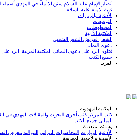
أنصار الإمام عليه السلام
سنن الانبياء في المهدي
أسماء ا
غيبة الامام عليه السلام
الأدعية والزيارات
التوقيعات
المخطوطات
المكتبة الأدبية
الشعر القريض
الشعر الشعبي
دعوى اليماني
فتاوى الرد على دعوى اليماني
المكتبة المرئية- الرد على
جميع الكتب
المزيد
بسم الل
المكتبة المهدوية
كتب المركز
كتب أخرى
البحوث والمقالات
المهدي في الق
اليماني
جميع الكتب
وسائط متعددة
الأدعية
الزيارات
المحاضرات
المراثي
المواليد
معرض الصو
الأسئلة والأجوبة المهدوية