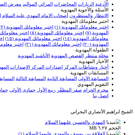
الأدعية
الزيارات
المحاضرات
المراثي
المواليد
معرض الصو
الأسئلة والأجوبة المهدوية
الانتظار والمنتظرون
أصحاب الإمام المهدي عليه السلام
ا
اختبر معلوماتك المهدوية
اختبر معلوماتك المهدوية (١)
اختبر معلوماتك المهدوية (٢)
المهدوية (٧)
اختبر معلوماتك المهدوية (٨)
اختبر معلوماتك ا
معلوماتك المهدوية (١٤)
اختبر معلوماتك المهدوية (١٥)
اخت
المهدوية (٢٠)
اختبر معلوماتك المهدوية (٢١)
اختبر معلوماتك
الطفولة المهدوية
مجلة منتظَر
القصص المهدوية
الأناشيد المهدوية
الأخبار المهدوية
أخبار ونشاطات المركز
اصدارات المركز
الإصدارات المهد
المسابقات المهدوية
المسابقة الأولى
المسابقة الثانية
المسابقة الثالثة
المسابقة
التقويم المهدوي
محرم الحرام
صفر المظفّر
ربيع الأول
جمادى الأولى
جماد
اتصل بنا
الشيخ ابراهيم الأنصاري البحراني
المهدي والحسين عليهما السلام
الحجم ٦.٢٧ MB
العلاقة بين يوسف والمهدي عليهما السلام (١)