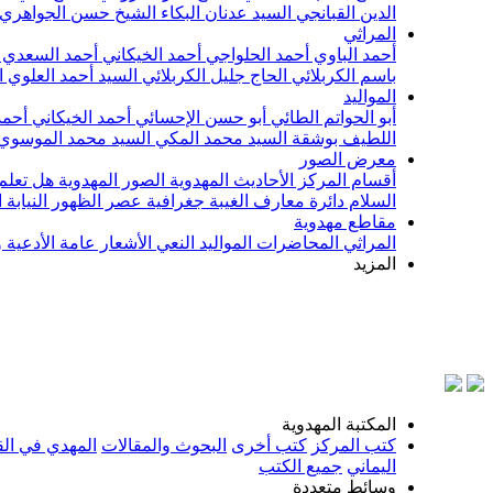
الدين القبانجي
السيد عدنان البكاء
الشيخ حسن الجواهري
المراثي
أحمد الباوي
أحمد الحلواجي
أحمد الخيكاني
أحمد السعدي
باسم الكربلائي
الحاج جليل الكربلائي
السيد أحمد العلوي
ا
المواليد
أبو الحواتم الطائي
أبو حسن الإحسائي
أحمد الخيكاني
أحمد
اللطيف بوشقة
السيد محمد المكي
السيد محمد الموسوي
معرض الصور
أقسام المركز
الأحاديث المهدوية
الصور المهدوية
هل تعلم 
السلام
دائرة معارف الغيبة
جغرافية عصر الظهور
النيابة
مقاطع مهدوية
المراثي
المحاضرات
المواليد
النعي
الأشعار
عامة
الأدعية 
المزيد
ب
المكتبة المهدوية
كتب المركز
كتب أخرى
البحوث والمقالات
المهدي في الق
اليماني
جميع الكتب
وسائط متعددة