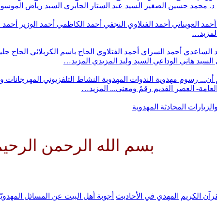
د. محمد حسين الصغير
السيد عبد الستار الجابري
السيد رياض الموس
أحمد العويناتي
أحمد الفتلاوي النجفي
أحمد الكاظمي
أحمد الوزير
أحمد 
لمزيد…
 الساعدي
أحمد السراي
أحمد الفتلاوي
الحاج باسم الكربلائي
الحاج جلي
السيد هاني الوداعي
السيد وليد المزيدي
المزيد…
أن...
رسوم مهدوية
الندوات المهدوية
النشاط التلفزيوني
المهرجانات و
 العامة- العصر القديم
رقمٌ ومعنى...
المزيد…
والزيارات
المحادثة المهدوية
سم الله الرحمن الرحيم اللهم كن
رآن الكريم
المهدي في الأحاديث
أجوبة أهل البيت عن المسائل المهدويّ