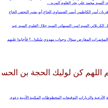
وي
السيد محمد علي بحر العلوم
المزيد…
قربان
أمير الكاظمي
أيسر العيساوي
الحاج أبو بشير النجفي
الحاج
ل الكربلائي
السيد امين السيهاتي
السيد جلال العلوي
السيد عبد
المؤتمرات
المعارض
سؤال وجواب مهدوي
سُئلوا...؟ فَأجابوا عليهم
 لوليك الحجة بن الحسن صلواتك عل
ة
الأدعية والزيارات
التوقيعات
المخطوطات
المكتبة الأدبية
دعوى