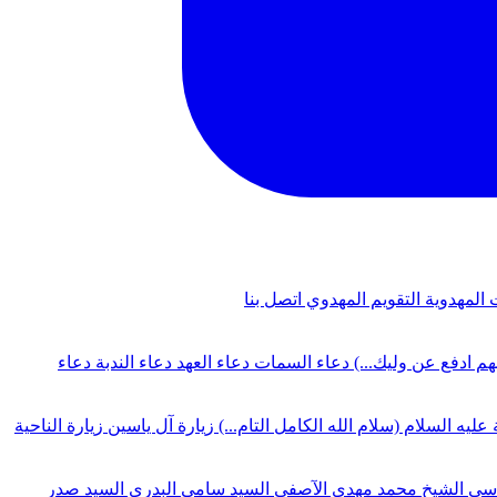
 المهدوية
التقويم المهدوي
اتصل بنا
لهم ادفع عن وليك...)
دعاء السمات
دعاء العهد
دعاء الندبة
دعاء
 عليه السلام (سلام الله الكامل التام...)
زيارة آل ياسين
زيارة الناحية
دسي
الشيخ محمد مهدي الآصفي
السيد سامي البدري
السيد صدر