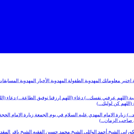
ة
اختبر معلوماتك المهدوية
الطفولة المهدوية
الأخبار المهدوية
المسابقات
بة (اللهم عرفني نفسك...)
دعاء (اللهم ارزقنا توفيق الطاعة...)
دعاء (ال
(اللهم كن لوليك...)
...)
زيارة الامام المهدي عليه السلام في يوم الجمعة
زيارة الإمام الحجة
ي صاحب الزمان...)
كوراني
الشيخ أحمد الوائلي
الشيخ محمد حسين الفقيه
الشيخ باقر المق