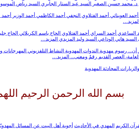
د. محمد حسين الصغير
السيد عبد الستار الجابري
السيد رياض الموس
أحمد العويناتي
أحمد الفتلاوي النجفي
أحمد الكاظمي
أحمد الوزير
أحمد 
لمزيد…
 الساعدي
أحمد السراي
أحمد الفتلاوي
الحاج باسم الكربلائي
الحاج جلي
السيد هاني الوداعي
السيد وليد المزيدي
المزيد…
أن...
رسوم مهدوية
الندوات المهدوية
النشاط التلفزيوني
المهرجانات و
 العامة- العصر القديم
رقمٌ ومعنى...
المزيد…
والزيارات
المحادثة المهدوية
له الرحمن الرحيم اللهم كن لولي
رآن الكريم
المهدي في الأحاديث
أجوبة أهل البيت عن المسائل المهدويّ