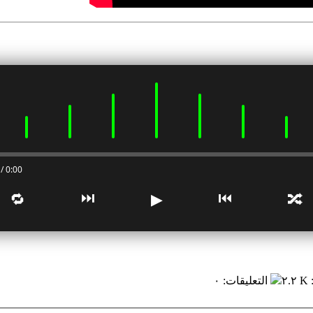
0:00 / 0:00
⏭
⏮
🔁
▶
🔀
٢.٢ K
التعليقات
:
٠