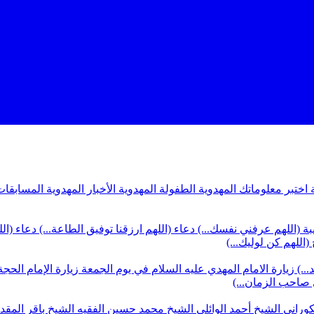
ة
اختبر معلوماتك المهدوية
الطفولة المهدوية
الأخبار المهدوية
المسابقات
بة (اللهم عرفني نفسك...)
دعاء (اللهم ارزقنا توفيق الطاعة...)
دعاء (ال
(اللهم كن لوليك...)
...)
زيارة الامام المهدي عليه السلام في يوم الجمعة
زيارة الإمام الحجة
ي صاحب الزمان...)
كوراني
الشيخ أحمد الوائلي
الشيخ محمد حسين الفقيه
الشيخ باقر المق