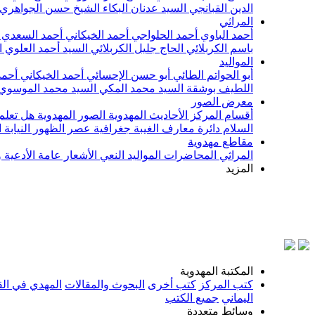
الدين القبانجي
السيد عدنان البكاء
الشيخ حسن الجواهري
المراثي
أحمد الباوي
أحمد الحلواجي
أحمد الخيكاني
أحمد السعدي
باسم الكربلائي
الحاج جليل الكربلائي
السيد أحمد العلوي
ا
المواليد
أبو الحواتم الطائي
أبو حسن الإحسائي
أحمد الخيكاني
أحمد
اللطيف بوشقة
السيد محمد المكي
السيد محمد الموسوي
معرض الصور
أقسام المركز
الأحاديث المهدوية
الصور المهدوية
هل تعلم 
السلام
دائرة معارف الغيبة
جغرافية عصر الظهور
النيابة
مقاطع مهدوية
المراثي
المحاضرات
المواليد
النعي
الأشعار
عامة
الأدعية 
المزيد
بسم ال
المكتبة المهدوية
كتب المركز
كتب أخرى
البحوث والمقالات
المهدي في الق
اليماني
جميع الكتب
وسائط متعددة