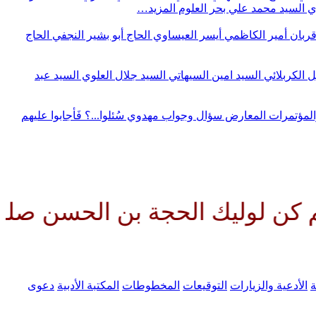
وي
السيد محمد علي بحر العلوم
المزيد…
قربان
أمير الكاظمي
أيسر العيساوي
الحاج أبو بشير النجفي
الحاج
ل الكربلائي
السيد امين السيهاتي
السيد جلال العلوي
السيد عبد
المؤتمرات
المعارض
سؤال وجواب مهدوي
سُئلوا...؟ فَأجابوا عليهم
ك الحجة بن الحسن صلواتك عليه وع
ة
الأدعية والزيارات
التوقيعات
المخطوطات
المكتبة الأدبية
دعوى