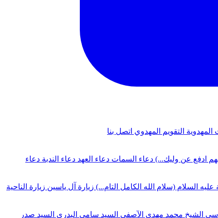
 المهدوية
التقويم المهدوي
اتصل بنا
لهم ادفع عن وليك...)
دعاء السمات
دعاء العهد
دعاء الندبة
دعاء
 عليه السلام (سلام الله الكامل التام...)
زيارة آل ياسين
زيارة الناحية
دسي
الشيخ محمد مهدي الآصفي
السيد سامي البدري
السيد صدر