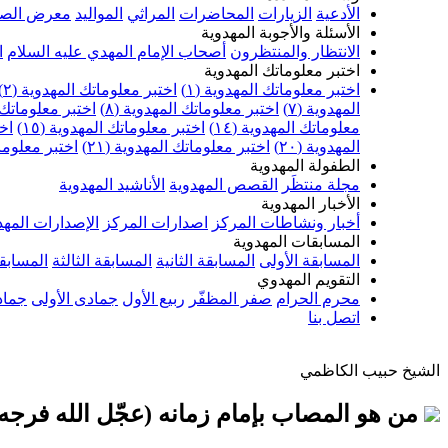
الأدعية
الزيارات
المحاضرات
المراثي
المواليد
معرض الصو
الأسئلة والأجوبة المهدوية
الانتظار والمنتظرون
أصحاب الإمام المهدي عليه السلام
ا
اختبر معلوماتك المهدوية
اختبر معلوماتك المهدوية (١)
اختبر معلوماتك المهدوية (٢)
المهدوية (٧)
اختبر معلوماتك المهدوية (٨)
اختبر معلوماتك ا
معلوماتك المهدوية (١٤)
اختبر معلوماتك المهدوية (١٥)
اخت
المهدوية (٢٠)
اختبر معلوماتك المهدوية (٢١)
اختبر معلوماتك
الطفولة المهدوية
مجلة منتظَر
القصص المهدوية
الأناشيد المهدوية
الأخبار المهدوية
أخبار ونشاطات المركز
اصدارات المركز
الإصدارات المهد
المسابقات المهدوية
المسابقة الأولى
المسابقة الثانية
المسابقة الثالثة
المسابقة
التقويم المهدوي
محرم الحرام
صفر المظفّر
ربيع الأول
جمادى الأولى
جماد
اتصل بنا
الشيخ حبيب الكاظمي
من هو المصاب بإمام زمانه (عجّل الله فرجه