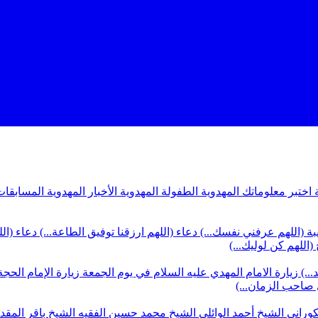
ة
اختبر معلوماتك المهدوية
الطفولة المهدوية
الأخبار المهدوية
المسابقات
بة (اللهم عرفني نفسك...)
دعاء (اللهم ارزقنا توفيق الطاعة...)
دعاء (ال
(اللهم كن لوليك...)
...)
زيارة الامام المهدي عليه السلام في يوم الجمعة
زيارة الإمام الحجة
ي صاحب الزمان...)
كوراني
الشيخ أحمد الوائلي
الشيخ محمد حسين الفقيه
الشيخ باقر المق