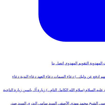
 المهدوية
التقويم المهدوي
اتصل بنا
لهم ادفع عن وليك...)
دعاء السمات
دعاء العهد
دعاء الندبة
دعاء
 عليه السلام (سلام الله الكامل التام...)
زيارة آل ياسين
زيارة الناحية
دسي
الشيخ محمد مهدي الآصفي
السيد سامي البدري
السيد صدر