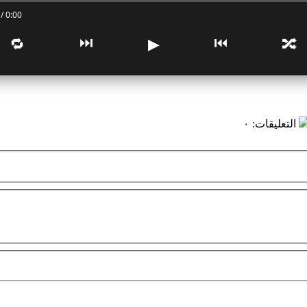
0:00 / 0:00
⏭
⏮
🔁
▶
🔀
التعليقات
:
٠