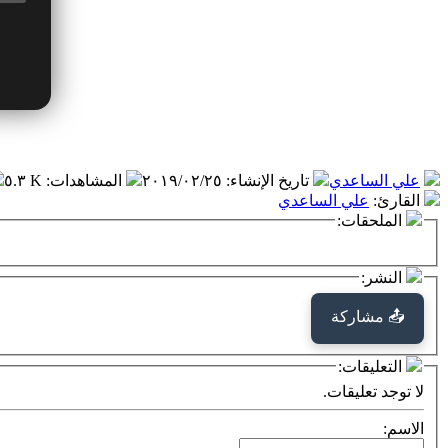
علي الساعدي
تاريخ الإنشاء
:
٢٠١٩/٠٢/٢٥
المشاهدات
:
٥.٣ K
القارئ
:
علي الساعدي
الملحقات:
النشر:
📤 مشاركة
التعليقات:
لا توجد تعليقات.
الاسم: