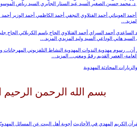
د. محمد حسين الصغير
السيد عبد الستار الجابري
السيد رياض الموس
أحمد العويناتي
أحمد الفتلاوي النجفي
أحمد الكاظمي
أحمد الوزير
أحمد 
لمزيد…
 الساعدي
أحمد السراي
أحمد الفتلاوي
الحاج باسم الكربلائي
الحاج جلي
السيد هاني الوداعي
السيد وليد المزيدي
المزيد…
أن...
رسوم مهدوية
الندوات المهدوية
النشاط التلفزيوني
المهرجانات و
 العامة- العصر القديم
رقمٌ ومعنى...
المزيد…
والزيارات
المحادثة المهدوية
م الله الرحمن الرحيم اللهم كن 
رآن الكريم
المهدي في الأحاديث
أجوبة أهل البيت عن المسائل المهدويّ