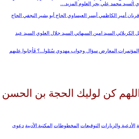
وي
السيد محمد علي بحر العلوم
المزيد…
قربان
أمير الكاظمي
أيسر العيساوي
الحاج أبو بشير النجفي
الحاج
ل الكربلائي
السيد امين السيهاتي
السيد جلال العلوي
السيد عبد
المؤتمرات
المعارض
سؤال وجواب مهدوي
سُئلوا...؟ فَأجابوا عليهم
لوليك الحجة بن الحسن صلواتك عل
ة
الأدعية والزيارات
التوقيعات
المخطوطات
المكتبة الأدبية
دعوى