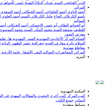
الدين القبانجي
السيد عدنان البكاء
الشيخ حسن الجواهري
المراثي
أحمد الباوي
أحمد الحلواجي
أحمد الخيكاني
أحمد السعدي
باسم الكربلائي
الحاج جليل الكربلائي
السيد أحمد العلوي
ا
المواليد
أبو الحواتم الطائي
أبو حسن الإحسائي
أحمد الخيكاني
أحمد
اللطيف بوشقة
السيد محمد المكي
السيد محمد الموسوي
معرض الصور
أقسام المركز
الأحاديث المهدوية
الصور المهدوية
هل تعلم 
السلام
دائرة معارف الغيبة
جغرافية عصر الظهور
النيابة
مقاطع مهدوية
المراثي
المحاضرات
المواليد
النعي
الأشعار
عامة
الأدعية 
المزيد
بس
المكتبة المهدوية
كتب المركز
كتب أخرى
البحوث والمقالات
المهدي في الق
اليماني
جميع الكتب
وسائط متعددة