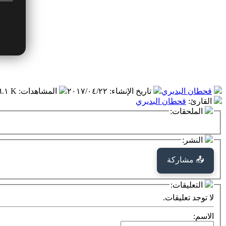
قحطان البديري
تاريخ الإنشاء
:
٢٠١٧/٠٤/٢٢
المشاهدات
:
٦.١ K
القارئ
:
قحطان البديري
الملحقات:
النشر:
📤 مشاركة
التعليقات:
لا توجد تعليقات.
الاسم: