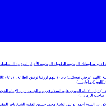
ة
اختبر معلوماتك المهدوية
الطفولة المهدوية
الأخبار المهدوية
المسابقات
بة (اللهم عرفني نفسك...)
دعاء (اللهم ارزقنا توفيق الطاعة...)
دعاء (ال
(اللهم كن لوليك...)
...)
زيارة الامام المهدي عليه السلام في يوم الجمعة
زيارة الإمام الحجة
ي صاحب الزمان...)
كوراني
الشيخ أحمد الوائلي
الشيخ محمد حسين الفقيه
الشيخ باقر المق