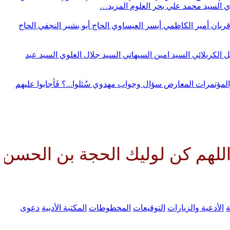
وي
السيد محمد علي بحر العلوم
المزيد…
قربان
أمير الكاظمي
أيسر العيساوي
الحاج أبو بشير النجفي
الحاج
ل الكربلائي
السيد امين السيهاتي
السيد جلال العلوي
السيد عبد
المؤتمرات
المعارض
سؤال وجواب مهدوي
سُئلوا...؟ فَأجابوا عليهم
وليك الحجة بن الحسن صلواتك علي
ة
الأدعية والزيارات
التوقيعات
المخطوطات
المكتبة الأدبية
دعوى