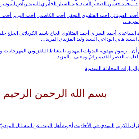
د. محمد حسين الصغير
السيد عبد الستار الجابري
السيد رياض الموس
أحمد العويناتي
أحمد الفتلاوي النجفي
أحمد الكاظمي
أحمد الوزير
أحمد 
لمزيد…
 الساعدي
أحمد السراي
أحمد الفتلاوي
الحاج باسم الكربلائي
الحاج جلي
السيد هاني الوداعي
السيد وليد المزيدي
المزيد…
أن...
رسوم مهدوية
الندوات المهدوية
النشاط التلفزيوني
المهرجانات و
 العامة- العصر القديم
رقمٌ ومعنى...
المزيد…
والزيارات
المحادثة المهدوية
م الله الرحمن الرحيم اللهم كن ل
رآن الكريم
المهدي في الأحاديث
أجوبة أهل البيت عن المسائل المهدويّ