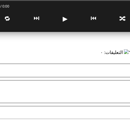
0:00 / 0:00
⏭
⏮
🔁
▶
🔀
التعليقات
:
٠