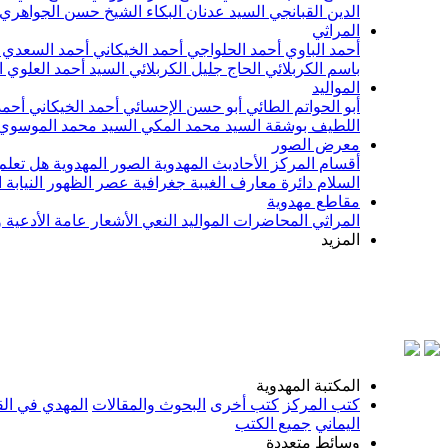
الدين القبانجي
السيد عدنان البكاء
الشيخ حسن الجواهري
المراثي
أحمد الباوي
أحمد الحلواجي
أحمد الخيكاني
أحمد السعدي
باسم الكربلائي
الحاج جليل الكربلائي
السيد أحمد العلوي
ا
المواليد
أبو الحواتم الطائي
أبو حسن الإحسائي
أحمد الخيكاني
أحمد
اللطيف بوشقة
السيد محمد المكي
السيد محمد الموسوي
معرض الصور
أقسام المركز
الأحاديث المهدوية
الصور المهدوية
هل تعلم 
السلام
دائرة معارف الغيبة
جغرافية عصر الظهور
النيابة
مقاطع مهدوية
المراثي
المحاضرات
المواليد
النعي
الأشعار
عامة
الأدعية 
المزيد
بس
المكتبة المهدوية
كتب المركز
كتب أخرى
البحوث والمقالات
المهدي في الق
اليماني
جميع الكتب
وسائط متعددة