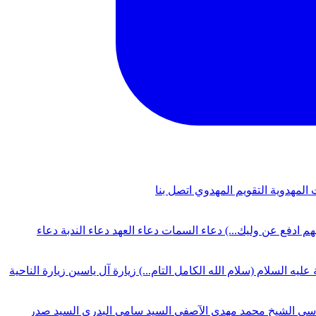
 المهدوية
التقويم المهدوي
اتصل بنا
لهم ادفع عن وليك...)
دعاء السمات
دعاء العهد
دعاء الندبة
دعاء
 عليه السلام (سلام الله الكامل التام...)
زيارة آل ياسين
زيارة الناحية
دسي
الشيخ محمد مهدي الآصفي
السيد سامي البدري
السيد صدر