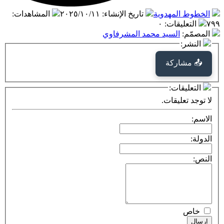
وط المهدوية
تاريخ الإنشاء
:
٢٠٢٥/١٠/١١
المشاهدات
:
التعليقات
:
٠
مّم
:
السيد محمد المشرفاوي
نشر:
 مشاركة
تعليقات:
جد تعليقات.
م:
ة:
:
اص
ال