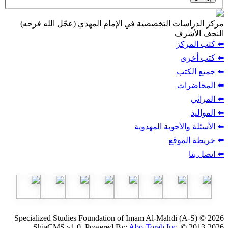
دراسات التخصصية في الإمام المهدي (عجّل الله فرجه)
الأشرف
 المركز
 أخرى
 الكتب
حاضرات
اثي
ليد
ئلة والأجوبة المهدوية
طة الموقع
 بنا
Specialized Studies Foundation of Imam Al-Mahdi (A-S)
ShiaCMS v1.0, Powered By:
Abo-Torab Inc.
© 201