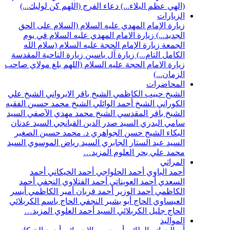
(الهي عظم البلاء...)
دعاء الفرج (اللهم كن لوليك...)
الزيارات
زيارة الإمام المهدي عليه السلام (السلام على الحق
الجديد...)
زيارة الامام المهدي عليه السلام في يوم
الجمعة
زيارة الإمام الحجة عليه السلام (سلام الله
الكامل التام...)
زيارة آل ياسين
زيارة الناحية المقدسة
زيارة الامام الحجة عليه السلام (اللهم بلغ مولاي صاحب
الزمان...)
المحاضرات
الشيخ حبيب الكاظمي
الشيخ باقر الايرواني
الشيخ علي
الكوراني
الشيخ أحمد الوائلي
الشيخ محمد حسين الفقيه
الشيخ باقر المقدسي
الشيخ محمد مهدي الآصفي
السيد
سامي البدري
السيد صدر الدين القبانجي
السيد عدنان
البكاء
الشيخ حسن الجواهري
د. محمد حسين الصغير
السيد عبد الستار الجابري
السيد رياض الموسوي
السيد
محمد علي بحر العلوم
المزيد…
المراثي
أحمد الباوي
أحمد الحلواجي
أحمد الخيكاني
أحمد
السعدي
أحمد العويناتي
أحمد الفتلاوي النجفي
أحمد
الكاظمي
أحمد الوزير
أحمد قربان
أمير الكاظمي
أيسر
العيساوي
الحاج أبو بشير النجفي
الحاج باسم الكربلائي
الحاج جليل الكربلائي
السيد أحمد العلوي
المزيد…
المواليد