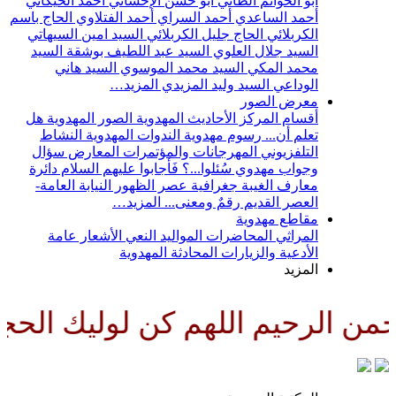
أبو الحواتم الطائي
أبو حسن الإحسائي
أحمد الخيكاني
أحمد الساعدي
أحمد السراي
أحمد الفتلاوي
الحاج باسم
الكربلائي
الحاج جليل الكربلائي
السيد امين السيهاتي
السيد جلال العلوي
السيد عبد اللطيف بوشقة
السيد
محمد المكي
السيد محمد الموسوي
السيد هاني
الوداعي
السيد وليد المزيدي
المزيد…
معرض الصور
أقسام المركز
الأحاديث المهدوية
الصور المهدوية
هل
تعلم أن...
رسوم مهدوية
الندوات المهدوية
النشاط
التلفزيوني
المهرجانات والمؤتمرات
المعارض
سؤال
وجواب مهدوي
سُئلوا...؟ فَأجابوا عليهم السلام
دائرة
معارف الغيبة
جغرافية عصر الظهور
النيابة العامة-
العصر القديم
رقمٌ ومعنى...
المزيد…
مقاطع مهدوية
المراثي
المحاضرات
المواليد
النعي
الأشعار
عامة
الأدعية والزيارات
المحادثة المهدوية
المزيد
رحيم اللهم كن لوليك الحجة بن ال