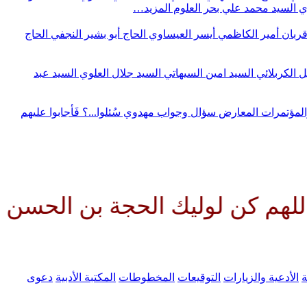
وي
السيد محمد علي بحر العلوم
المزيد…
قربان
أمير الكاظمي
أيسر العيساوي
الحاج أبو بشير النجفي
الحاج
ل الكربلائي
السيد امين السيهاتي
السيد جلال العلوي
السيد عبد
المؤتمرات
المعارض
سؤال وجواب مهدوي
سُئلوا...؟ فَأجابوا عليهم
وليك الحجة بن الحسن صلواتك علي
ة
الأدعية والزيارات
التوقيعات
المخطوطات
المكتبة الأدبية
دعوى