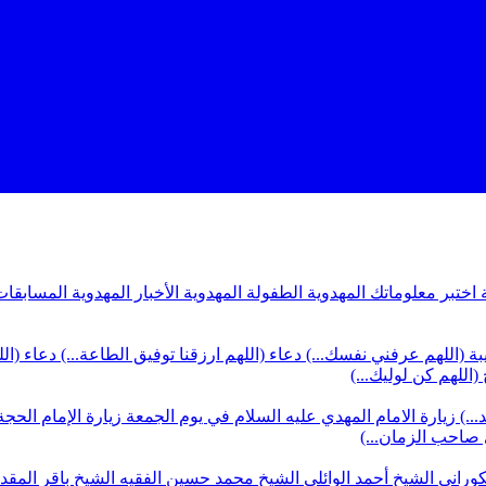
ة
اختبر معلوماتك المهدوية
الطفولة المهدوية
الأخبار المهدوية
المسابقات
بة (اللهم عرفني نفسك...)
دعاء (اللهم ارزقنا توفيق الطاعة...)
دعاء (ال
(اللهم كن لوليك...)
...)
زيارة الامام المهدي عليه السلام في يوم الجمعة
زيارة الإمام الحجة
ي صاحب الزمان...)
كوراني
الشيخ أحمد الوائلي
الشيخ محمد حسين الفقيه
الشيخ باقر المق