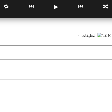
⏭
⏮
🔁
▶
🔀
٦.٤ K
التعليقات
:
٠