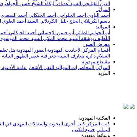
الدين القبانجي
السيد عدنان البكاء
الشيخ حسن الجواهري
المراثي
أحمد الباوي
أحمد الحلواجي
أحمد الخيكاني
أحمد السعدي
باسم الكربلائي
الحاج جليل الكربلائي
السيد أحمد العلوي
ا
المواليد
أبو الحواتم الطائي
أبو حسن الإحسائي
أحمد الخيكاني
أحمد
اللطيف بوشقة
السيد محمد المكي
السيد محمد الموسوي
معرض الصور
أقسام المركز
الأحاديث المهدوية
الصور المهدوية
هل تعلم 
السلام
دائرة معارف الغيبة
جغرافية عصر الظهور
النيابة
مقاطع مهدوية
المراثي
المحاضرات
المواليد
النعي
الأشعار
عامة
الأدعية 
المزيد
بس
المكتبة المهدوية
كتب المركز
كتب أخرى
البحوث والمقالات
المهدي في الق
اليماني
جميع الكتب
وسائط متعددة