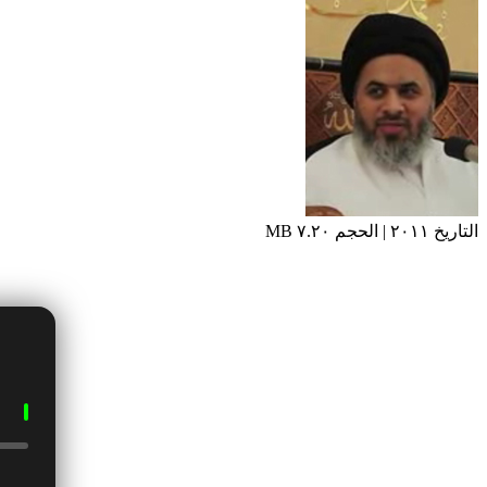
التاريخ ٢٠١١ | الحجم ٧.٢٠ MB