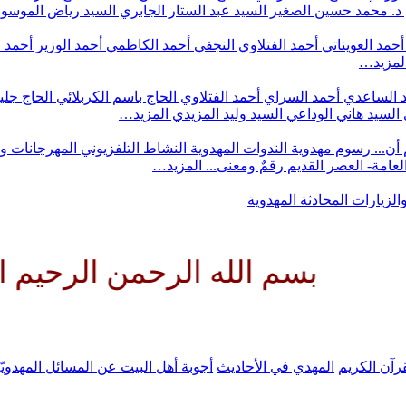
د. محمد حسين الصغير
السيد عبد الستار الجابري
السيد رياض الموس
أحمد العويناتي
أحمد الفتلاوي النجفي
أحمد الكاظمي
أحمد الوزير
أحمد 
لمزيد…
 الساعدي
أحمد السراي
أحمد الفتلاوي
الحاج باسم الكربلائي
الحاج جلي
السيد هاني الوداعي
السيد وليد المزيدي
المزيد…
أن...
رسوم مهدوية
الندوات المهدوية
النشاط التلفزيوني
المهرجانات و
 العامة- العصر القديم
رقمٌ ومعنى...
المزيد…
والزيارات
المحادثة المهدوية
م الله الرحمن الرحيم اللهم كن ل
رآن الكريم
المهدي في الأحاديث
أجوبة أهل البيت عن المسائل المهدويّ