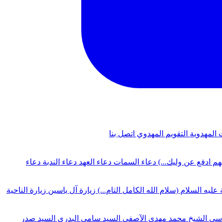
 المهدوية
التقويم المهدوي
اتصل بنا
لهم ادفع عن وليك...)
دعاء السمات
دعاء العهد
دعاء الندبة
دعاء
 عليه السلام (سلام الله الكامل التام...)
زيارة آل ياسين
زيارة الناحية
دسي
الشيخ محمد مهدي الآصفي
السيد سامي البدري
السيد صدر