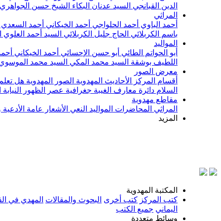
الدين القبانجي
السيد عدنان البكاء
الشيخ حسن الجواهري
المراثي
أحمد الباوي
أحمد الحلواجي
أحمد الخيكاني
أحمد السعدي
باسم الكربلائي
الحاج جليل الكربلائي
السيد أحمد العلوي
ا
المواليد
أبو الحواتم الطائي
أبو حسن الإحسائي
أحمد الخيكاني
أحمد
اللطيف بوشقة
السيد محمد المكي
السيد محمد الموسوي
معرض الصور
أقسام المركز
الأحاديث المهدوية
الصور المهدوية
هل تعلم 
السلام
دائرة معارف الغيبة
جغرافية عصر الظهور
النيابة
مقاطع مهدوية
المراثي
المحاضرات
المواليد
النعي
الأشعار
عامة
الأدعية 
المزيد
بسم
المكتبة المهدوية
كتب المركز
كتب أخرى
البحوث والمقالات
المهدي في الق
اليماني
جميع الكتب
وسائط متعددة