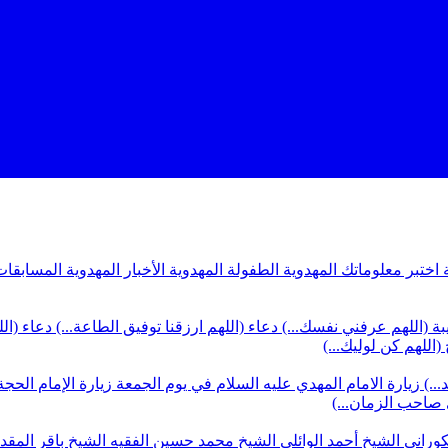
ة
اختبر معلوماتك المهدوية
الطفولة المهدوية
الأخبار المهدوية
المسابقات
بة (اللهم عرفني نفسك...)
دعاء (اللهم ارزقنا توفيق الطاعة...)
دعاء (ال
(اللهم كن لوليك...)
...)
زيارة الامام المهدي عليه السلام في يوم الجمعة
زيارة الإمام الحجة
ي صاحب الزمان...)
كوراني
الشيخ أحمد الوائلي
الشيخ محمد حسين الفقيه
الشيخ باقر المق