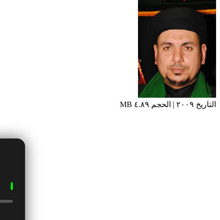
التاريخ ٢٠٠٩ | الحجم ٤.٨٩ MB