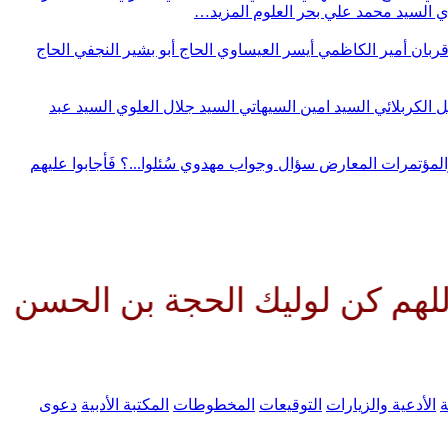
وي
السيد محمد علي بحر العلوم
المزيد…
قربان
أمير الكاظمي
أيسر العيساوي
الحاج أبو بشير النجفي
الحاج
ل الكربلائي
السيد امين السيهاتي
السيد جلال العلوي
السيد عبد
المؤتمرات
المعارض
سؤال وجواب مهدوي
سُئلوا...؟ فَأجابوا عليهم
وليك الحجة بن الحسن صلواتك عليه
ة
الأدعية والزيارات
التوقيعات
المخطوطات
المكتبة الأدبية
دعوى