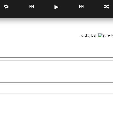
⏭
⏮
🔁
▶
🔀
١٠.٣
التعليقات
:
٠