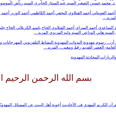
د. محمد حسين الصغير
السيد عبد الستار الجابري
السيد رياض الموس
أحمد العويناتي
أحمد الفتلاوي النجفي
أحمد الكاظمي
أحمد الوزير
أحمد 
لمزيد…
 الساعدي
أحمد السراي
أحمد الفتلاوي
الحاج باسم الكربلائي
الحاج جلي
السيد هاني الوداعي
السيد وليد المزيدي
المزيد…
أن...
رسوم مهدوية
الندوات المهدوية
النشاط التلفزيوني
المهرجانات و
 العامة- العصر القديم
رقمٌ ومعنى...
المزيد…
والزيارات
المحادثة المهدوية
 الله الرحمن الرحيم اللهم كن ل
رآن الكريم
المهدي في الأحاديث
أجوبة أهل البيت عن المسائل المهدويّ