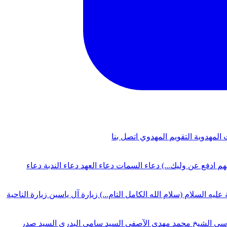
 المهدوية
التقويم المهدوي
اتصل بنا
لهم ادفع عن وليك...)
دعاء السمات
دعاء العهد
دعاء الندبة
دعاء
 عليه السلام (سلام الله الكامل التام...)
زيارة آل ياسين
زيارة الناحية
دسي
الشيخ محمد مهدي الآصفي
السيد سامي البدري
السيد صدر