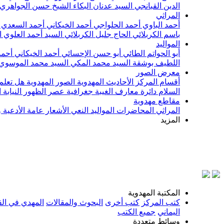
الدين القبانجي
السيد عدنان البكاء
الشيخ حسن الجواهري
المراثي
أحمد الباوي
أحمد الحلواجي
أحمد الخيكاني
أحمد السعدي
باسم الكربلائي
الحاج جليل الكربلائي
السيد أحمد العلوي
ا
المواليد
أبو الحواتم الطائي
أبو حسن الإحسائي
أحمد الخيكاني
أحمد
اللطيف بوشقة
السيد محمد المكي
السيد محمد الموسوي
معرض الصور
أقسام المركز
الأحاديث المهدوية
الصور المهدوية
هل تعلم 
السلام
دائرة معارف الغيبة
جغرافية عصر الظهور
النيابة
مقاطع مهدوية
المراثي
المحاضرات
المواليد
النعي
الأشعار
عامة
الأدعية 
المزيد
ب
المكتبة المهدوية
كتب المركز
كتب أخرى
البحوث والمقالات
المهدي في الق
اليماني
جميع الكتب
وسائط متعددة