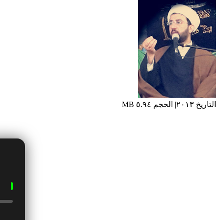
التاريخ ٢٠١٣| الحجم ٥.٩٤ MB