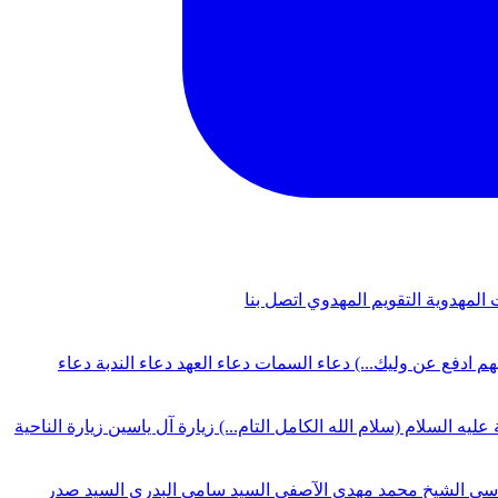
 المهدوية
التقويم المهدوي
اتصل بنا
لهم ادفع عن وليك...)
دعاء السمات
دعاء العهد
دعاء الندبة
دعاء
 عليه السلام (سلام الله الكامل التام...)
زيارة آل ياسين
زيارة الناحية
دسي
الشيخ محمد مهدي الآصفي
السيد سامي البدري
السيد صدر