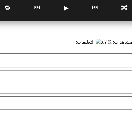
⏭
⏮
🔁
▶
🔀
مشاهدات
:
٥.٧ K
التعليقات
:
٠