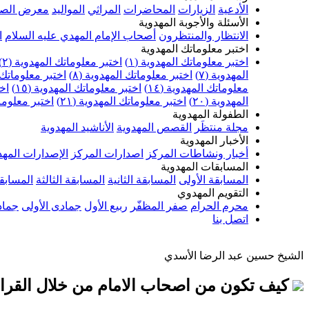
الأدعية
الزيارات
المحاضرات
المراثي
المواليد
معرض الصو
الأسئلة والأجوبة المهدوية
الانتظار والمنتظرون
أصحاب الإمام المهدي عليه السلام
ا
اختبر معلوماتك المهدوية
اختبر معلوماتك المهدوية (١)
اختبر معلوماتك المهدوية (٢)
المهدوية (٧)
اختبر معلوماتك المهدوية (٨)
اختبر معلوماتك ا
معلوماتك المهدوية (١٤)
اختبر معلوماتك المهدوية (١٥)
اخت
المهدوية (٢٠)
اختبر معلوماتك المهدوية (٢١)
اختبر معلوماتك
الطفولة المهدوية
مجلة منتظَر
القصص المهدوية
الأناشيد المهدوية
الأخبار المهدوية
أخبار ونشاطات المركز
اصدارات المركز
الإصدارات المهد
المسابقات المهدوية
المسابقة الأولى
المسابقة الثانية
المسابقة الثالثة
المسابقة
التقويم المهدوي
محرم الحرام
صفر المظفّر
ربيع الأول
جمادى الأولى
جماد
اتصل بنا
الشيخ حسين عبد الرضا الأسدي
كيف تكون من اصحاب الامام من خلال القران ال