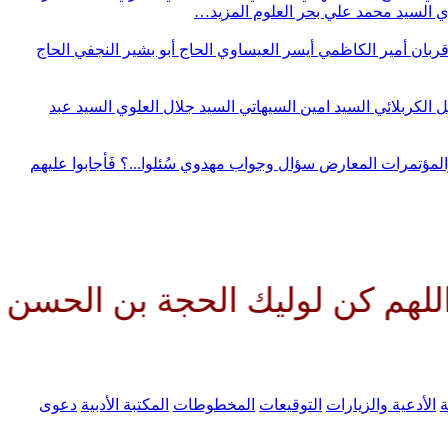
وي
السيد محمد علي بحر العلوم
المزيد…
قربان
أمير الكاظمي
أيسر العيساوي
الحاج أبو بشير النجفي
الحاج
ل الكربلائي
السيد امين السيهاتي
السيد جلال العلوي
السيد عبد
المؤتمرات
المعارض
سؤال وجواب مهدوي
سُئلوا...؟ فَأجابوا عليهم
 لوليك الحجة بن الحسن صلواتك ع
ة
الأدعية والزيارات
التوقيعات
المخطوطات
المكتبة الأدبية
دعوى