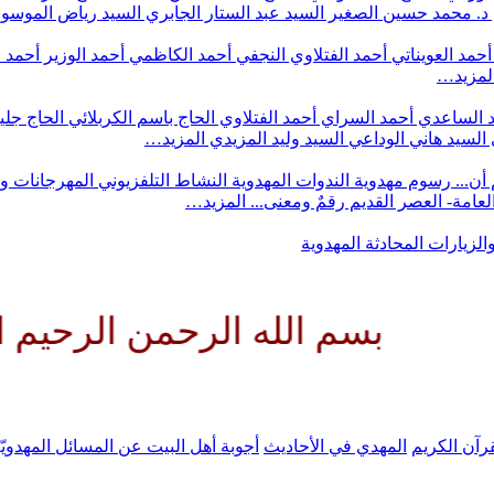
د. محمد حسين الصغير
السيد عبد الستار الجابري
السيد رياض الموس
أحمد العويناتي
أحمد الفتلاوي النجفي
أحمد الكاظمي
أحمد الوزير
أحمد 
لمزيد…
 الساعدي
أحمد السراي
أحمد الفتلاوي
الحاج باسم الكربلائي
الحاج جلي
السيد هاني الوداعي
السيد وليد المزيدي
المزيد…
أن...
رسوم مهدوية
الندوات المهدوية
النشاط التلفزيوني
المهرجانات و
 العامة- العصر القديم
رقمٌ ومعنى...
المزيد…
والزيارات
المحادثة المهدوية
سم الله الرحمن الرحيم اللهم كن
رآن الكريم
المهدي في الأحاديث
أجوبة أهل البيت عن المسائل المهدويّ