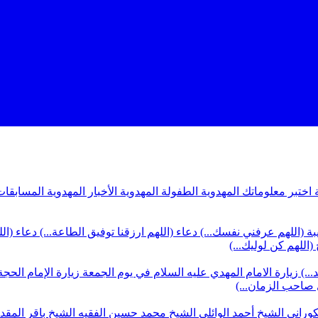
ة
اختبر معلوماتك المهدوية
الطفولة المهدوية
الأخبار المهدوية
المسابقات
بة (اللهم عرفني نفسك...)
دعاء (اللهم ارزقنا توفيق الطاعة...)
دعاء (ال
(اللهم كن لوليك...)
...)
زيارة الامام المهدي عليه السلام في يوم الجمعة
زيارة الإمام الحجة
ي صاحب الزمان...)
كوراني
الشيخ أحمد الوائلي
الشيخ محمد حسين الفقيه
الشيخ باقر المق