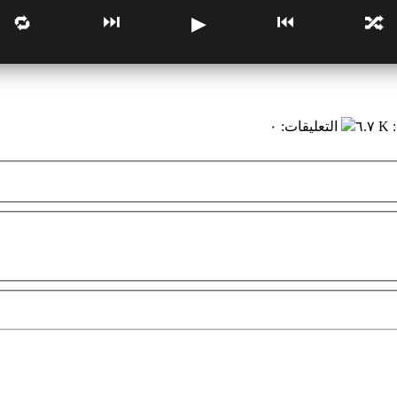
⏭
⏮
🔁
▶
🔀
:
٦.٧ K
التعليقات
:
٠