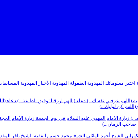
ة
اختبر معلوماتك المهدوية
الطفولة المهدوية
الأخبار المهدوية
المسابقات
بة (اللهم عرفني نفسك...)
دعاء (اللهم ارزقنا توفيق الطاعة...)
دعاء (ال
(اللهم كن لوليك...)
...)
زيارة الامام المهدي عليه السلام في يوم الجمعة
زيارة الإمام الحجة
ي صاحب الزمان...)
كوراني
الشيخ أحمد الوائلي
الشيخ محمد حسين الفقيه
الشيخ باقر المق