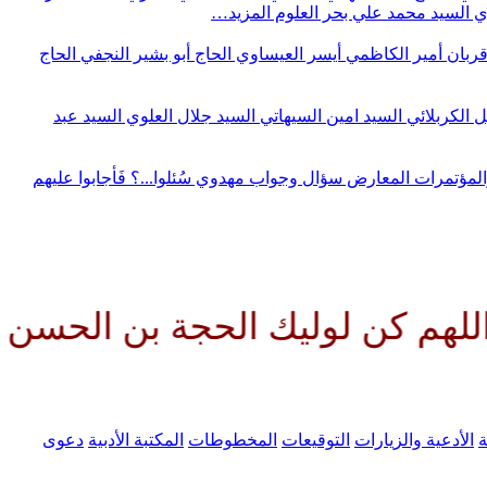
وي
السيد محمد علي بحر العلوم
المزيد…
قربان
أمير الكاظمي
أيسر العيساوي
الحاج أبو بشير النجفي
الحاج
ل الكربلائي
السيد امين السيهاتي
السيد جلال العلوي
السيد عبد
المؤتمرات
المعارض
سؤال وجواب مهدوي
سُئلوا...؟ فَأجابوا عليهم
وليك الحجة بن الحسن صلواتك علي
ة
الأدعية والزيارات
التوقيعات
المخطوطات
المكتبة الأدبية
دعوى