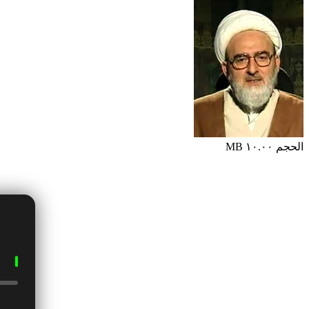
الحجم ١٠.٠٠ MB