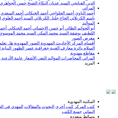
الدين القبانجي
السيد عدنان البكاء
الشيخ حسن الجواهري
المراثي
أحمد الباوي
أحمد الحلواجي
أحمد الخيكاني
أحمد السعدي
باسم الكربلائي
الحاج جليل الكربلائي
السيد أحمد العلوي
ا
المواليد
أبو الحواتم الطائي
أبو حسن الإحسائي
أحمد الخيكاني
أحمد
اللطيف بوشقة
السيد محمد المكي
السيد محمد الموسوي
معرض الصور
أقسام المركز
الأحاديث المهدوية
الصور المهدوية
هل تعلم 
السلام
دائرة معارف الغيبة
جغرافية عصر الظهور
النيابة
مقاطع مهدوية
المراثي
المحاضرات
المواليد
النعي
الأشعار
عامة
الأدعية 
المزيد
بسم
المكتبة المهدوية
كتب المركز
كتب أخرى
البحوث والمقالات
المهدي في الق
اليماني
جميع الكتب
وسائط متعددة