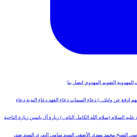
 المهدوية
التقويم المهدوي
اتصل بنا
لهم ادفع عن وليك...)
دعاء السمات
دعاء العهد
دعاء الندبة
دعاء
 عليه السلام (سلام الله الكامل التام...)
زيارة آل ياسين
زيارة الناحية
دسي
الشيخ محمد مهدي الآصفي
السيد سامي البدري
السيد صدر