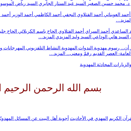
د. محمد حسين الصغير
السيد عبد الستار الجابري
السيد رياض الموس
أحمد العويناتي
أحمد الفتلاوي النجفي
أحمد الكاظمي
أحمد الوزير
أحمد 
لمزيد…
 الساعدي
أحمد السراي
أحمد الفتلاوي
الحاج باسم الكربلائي
الحاج جلي
السيد هاني الوداعي
السيد وليد المزيدي
المزيد…
أن...
رسوم مهدوية
الندوات المهدوية
النشاط التلفزيوني
المهرجانات و
 العامة- العصر القديم
رقمٌ ومعنى...
المزيد…
والزيارات
المحادثة المهدوية
 الله الرحمن الرحيم اللهم كن ل
رآن الكريم
المهدي في الأحاديث
أجوبة أهل البيت عن المسائل المهدويّ