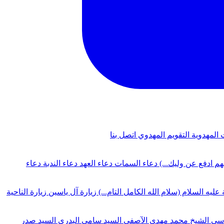
 المهدوية
التقويم المهدوي
اتصل بنا
لهم ادفع عن وليك...)
دعاء السمات
دعاء العهد
دعاء الندبة
دعاء
 عليه السلام (سلام الله الكامل التام...)
زيارة آل ياسين
زيارة الناحية
دسي
الشيخ محمد مهدي الآصفي
السيد سامي البدري
السيد صدر