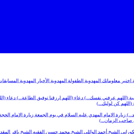
ة
اختبر معلوماتك المهدوية
الطفولة المهدوية
الأخبار المهدوية
المسابقات
بة (اللهم عرفني نفسك...)
دعاء (اللهم ارزقنا توفيق الطاعة...)
دعاء (ال
(اللهم كن لوليك...)
...)
زيارة الامام المهدي عليه السلام في يوم الجمعة
زيارة الإمام الحجة
ي صاحب الزمان...)
كوراني
الشيخ أحمد الوائلي
الشيخ محمد حسين الفقيه
الشيخ باقر المق