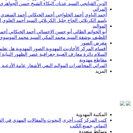
الدين القبانجي
السيد عدنان البكاء
الشيخ حسن الجواهري
المراثي
أحمد الباوي
أحمد الحلواجي
أحمد الخيكاني
أحمد السعدي
باسم الكربلائي
الحاج جليل الكربلائي
السيد أحمد العلوي
ا
المواليد
أبو الحواتم الطائي
أبو حسن الإحسائي
أحمد الخيكاني
أحمد
اللطيف بوشقة
السيد محمد المكي
السيد محمد الموسوي
معرض الصور
أقسام المركز
الأحاديث المهدوية
الصور المهدوية
هل تعلم 
السلام
دائرة معارف الغيبة
جغرافية عصر الظهور
النيابة
مقاطع مهدوية
المراثي
المحاضرات
المواليد
النعي
الأشعار
عامة
الأدعية 
المزيد
بسم الله ال
المكتبة المهدوية
كتب المركز
كتب أخرى
البحوث والمقالات
المهدي في الق
اليماني
جميع الكتب
وسائط متعددة