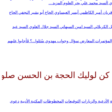
وي
السيد محمد علي بحر العلوم
المزيد…
قربان
أمير الكاظمي
أيسر العيساوي
الحاج أبو بشير النجفي
الحاج
ل الكربلائي
السيد امين السيهاتي
السيد جلال العلوي
السيد عبد
المؤتمرات
المعارض
سؤال وجواب مهدوي
سُئلوا...؟ فَأجابوا عليهم
ة بن الحسن صلواتك عليه وعلى آب
ة
الأدعية والزيارات
التوقيعات
المخطوطات
المكتبة الأدبية
دعوى