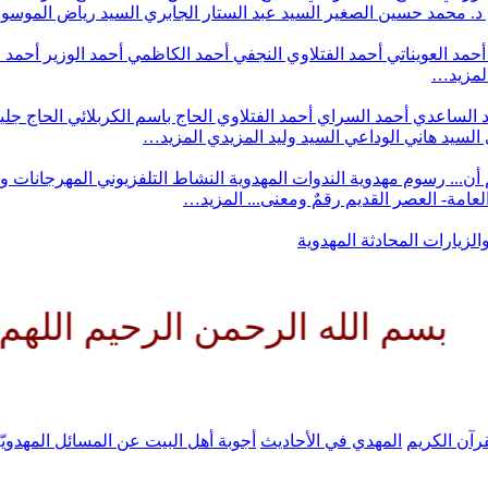
د. محمد حسين الصغير
السيد عبد الستار الجابري
السيد رياض الموس
أحمد العويناتي
أحمد الفتلاوي النجفي
أحمد الكاظمي
أحمد الوزير
أحمد 
لمزيد…
 الساعدي
أحمد السراي
أحمد الفتلاوي
الحاج باسم الكربلائي
الحاج جلي
السيد هاني الوداعي
السيد وليد المزيدي
المزيد…
أن...
رسوم مهدوية
الندوات المهدوية
النشاط التلفزيوني
المهرجانات و
 العامة- العصر القديم
رقمٌ ومعنى...
المزيد…
والزيارات
المحادثة المهدوية
رحمن الرحيم اللهم كن لوليك الحج
رآن الكريم
المهدي في الأحاديث
أجوبة أهل البيت عن المسائل المهدويّ