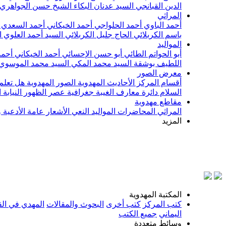
الدين القبانجي
السيد عدنان البكاء
الشيخ حسن الجواهري
المراثي
أحمد الباوي
أحمد الحلواجي
أحمد الخيكاني
أحمد السعدي
باسم الكربلائي
الحاج جليل الكربلائي
السيد أحمد العلوي
ا
المواليد
أبو الحواتم الطائي
أبو حسن الإحسائي
أحمد الخيكاني
أحمد
اللطيف بوشقة
السيد محمد المكي
السيد محمد الموسوي
معرض الصور
أقسام المركز
الأحاديث المهدوية
الصور المهدوية
هل تعلم 
السلام
دائرة معارف الغيبة
جغرافية عصر الظهور
النيابة
مقاطع مهدوية
المراثي
المحاضرات
المواليد
النعي
الأشعار
عامة
الأدعية 
المزيد
بسم الله 
المكتبة المهدوية
كتب المركز
كتب أخرى
البحوث والمقالات
المهدي في الق
اليماني
جميع الكتب
وسائط متعددة