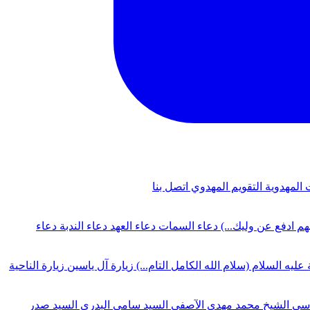
 المهدوية
التقويم المهدوي
اتصل بنا
لهم ادفع عن وليك...)
دعاء السمات
دعاء العهد
دعاء الندبة
دعاء
 عليه السلام (سلام الله الكامل التام...)
زيارة آل ياسين
زيارة الناحية
دسي
الشيخ محمد مهدي الآصفي
السيد سامي البدري
السيد صدر