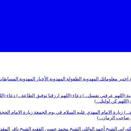
ة
اختبر معلوماتك المهدوية
الطفولة المهدوية
الأخبار المهدوية
المسابقات
بة (اللهم عرفني نفسك...)
دعاء (اللهم ارزقنا توفيق الطاعة...)
دعاء (ال
(اللهم كن لوليك...)
...)
زيارة الامام المهدي عليه السلام في يوم الجمعة
زيارة الإمام الحجة
ي صاحب الزمان...)
كوراني
الشيخ أحمد الوائلي
الشيخ محمد حسين الفقيه
الشيخ باقر المق