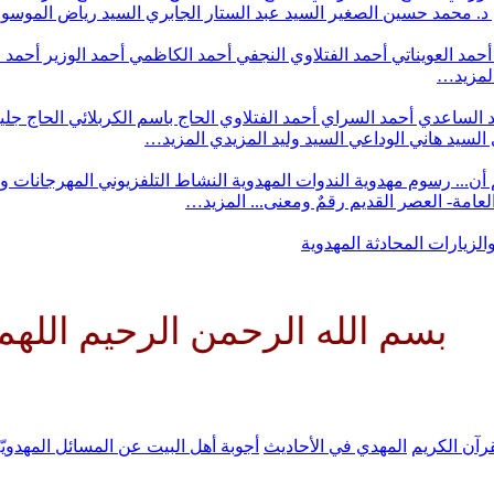
د. محمد حسين الصغير
السيد عبد الستار الجابري
السيد رياض الموس
أحمد العويناتي
أحمد الفتلاوي النجفي
أحمد الكاظمي
أحمد الوزير
أحمد 
لمزيد…
 الساعدي
أحمد السراي
أحمد الفتلاوي
الحاج باسم الكربلائي
الحاج جلي
السيد هاني الوداعي
السيد وليد المزيدي
المزيد…
أن...
رسوم مهدوية
الندوات المهدوية
النشاط التلفزيوني
المهرجانات و
 العامة- العصر القديم
رقمٌ ومعنى...
المزيد…
والزيارات
المحادثة المهدوية
الرحمن الرحيم اللهم كن لوليك ال
رآن الكريم
المهدي في الأحاديث
أجوبة أهل البيت عن المسائل المهدويّ