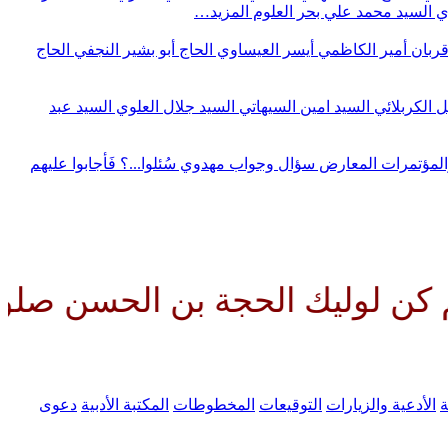
وي
السيد محمد علي بحر العلوم
المزيد…
قربان
أمير الكاظمي
أيسر العيساوي
الحاج أبو بشير النجفي
الحاج
ل الكربلائي
السيد امين السيهاتي
السيد جلال العلوي
السيد عبد
المؤتمرات
المعارض
سؤال وجواب مهدوي
سُئلوا...؟ فَأجابوا عليهم
حجة بن الحسن صلواتك عليه وعلى 
ة
الأدعية والزيارات
التوقيعات
المخطوطات
المكتبة الأدبية
دعوى