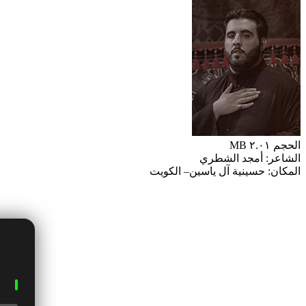
الحجم ٢.٠١ MB
الشاعر: أمجد الشطري
المكان: حسينية آل ياسين– الكويت