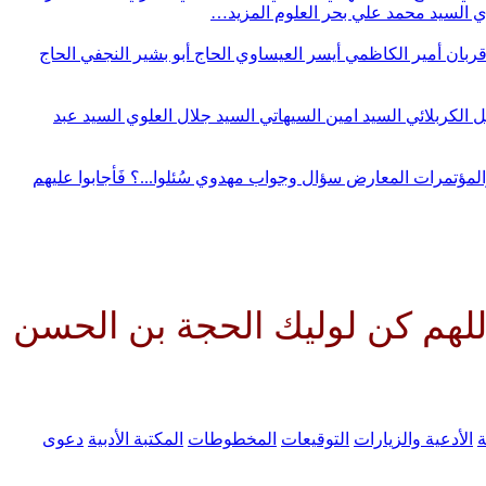
وي
السيد محمد علي بحر العلوم
المزيد…
قربان
أمير الكاظمي
أيسر العيساوي
الحاج أبو بشير النجفي
الحاج
ل الكربلائي
السيد امين السيهاتي
السيد جلال العلوي
السيد عبد
المؤتمرات
المعارض
سؤال وجواب مهدوي
سُئلوا...؟ فَأجابوا عليهم
وليك الحجة بن الحسن صلواتك عليه
ة
الأدعية والزيارات
التوقيعات
المخطوطات
المكتبة الأدبية
دعوى