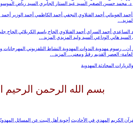
د. محمد حسين الصغير
السيد عبد الستار الجابري
السيد رياض الموس
أحمد العويناتي
أحمد الفتلاوي النجفي
أحمد الكاظمي
أحمد الوزير
أحمد 
لمزيد…
 الساعدي
أحمد السراي
أحمد الفتلاوي
الحاج باسم الكربلائي
الحاج جلي
السيد هاني الوداعي
السيد وليد المزيدي
المزيد…
أن...
رسوم مهدوية
الندوات المهدوية
النشاط التلفزيوني
المهرجانات و
 العامة- العصر القديم
رقمٌ ومعنى...
المزيد…
والزيارات
المحادثة المهدوية
 الله الرحمن الرحيم اللهم كن ل
رآن الكريم
المهدي في الأحاديث
أجوبة أهل البيت عن المسائل المهدويّ