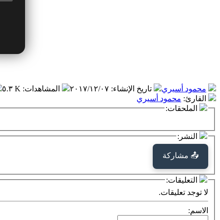
محمود أسيري
تاريخ الإنشاء
:
٢٠١٧/١٢/٠٧
المشاهدات
:
٥.٣ K
القارئ
:
محمود أسيري
الملحقات:
النشر:
📤 مشاركة
التعليقات:
لا توجد تعليقات.
الاسم: