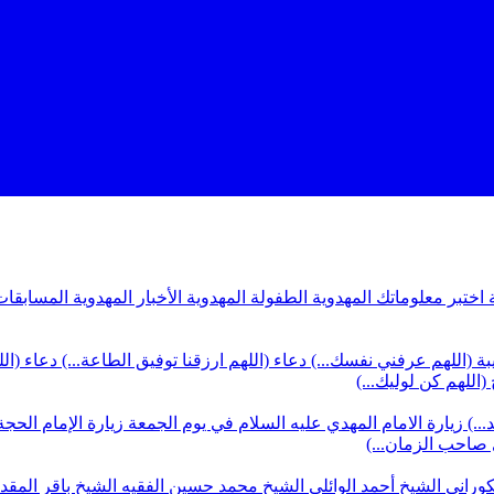
ة
اختبر معلوماتك المهدوية
الطفولة المهدوية
الأخبار المهدوية
المسابقات
بة (اللهم عرفني نفسك...)
دعاء (اللهم ارزقنا توفيق الطاعة...)
دعاء (ال
(اللهم كن لوليك...)
...)
زيارة الامام المهدي عليه السلام في يوم الجمعة
زيارة الإمام الحجة
ي صاحب الزمان...)
كوراني
الشيخ أحمد الوائلي
الشيخ محمد حسين الفقيه
الشيخ باقر المق