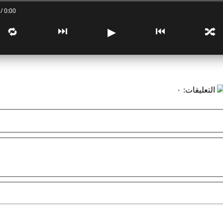
0:00 / 0:00
⏭
⏮
🔁
▶
🔀
التعليقات
:
٠