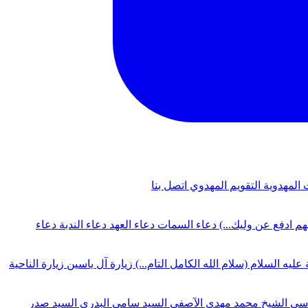
 المهدوية
التقويم المهدوي
اتصل بنا
لهم ادفع عن وليك...)
دعاء السمات
دعاء العهد
دعاء الندبة
دعاء
 عليه السلام (سلام الله الكامل التام...)
زيارة آل ياسين
زيارة الناحية
دسي
الشيخ محمد مهدي الآصفي
السيد سامي البدري
السيد صدر