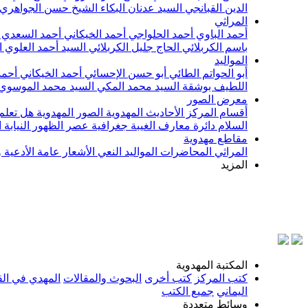
الدين القبانجي
السيد عدنان البكاء
الشيخ حسن الجواهري
المراثي
أحمد الباوي
أحمد الحلواجي
أحمد الخيكاني
أحمد السعدي
باسم الكربلائي
الحاج جليل الكربلائي
السيد أحمد العلوي
ا
المواليد
أبو الحواتم الطائي
أبو حسن الإحسائي
أحمد الخيكاني
أحمد
اللطيف بوشقة
السيد محمد المكي
السيد محمد الموسوي
معرض الصور
أقسام المركز
الأحاديث المهدوية
الصور المهدوية
هل تعلم 
السلام
دائرة معارف الغيبة
جغرافية عصر الظهور
النيابة
مقاطع مهدوية
المراثي
المحاضرات
المواليد
النعي
الأشعار
عامة
الأدعية 
المزيد
بسم
المكتبة المهدوية
كتب المركز
كتب أخرى
البحوث والمقالات
المهدي في الق
اليماني
جميع الكتب
وسائط متعددة