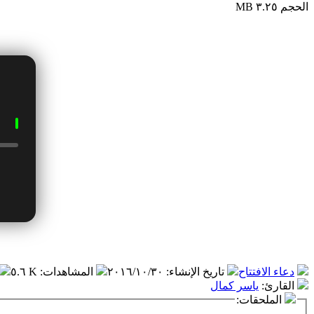
الحجم ٣.٢٥ MB
دعاء الافتتاح
تاريخ الإنشاء
:
٢٠١٦/١٠/٣٠
المشاهدات
:
٥.٦ K
القارئ
:
ياسر كمال
الملحقات: