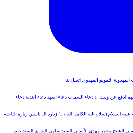
 المهدوية
التقويم المهدوي
اتصل بنا
لهم ادفع عن وليك...)
دعاء السمات
دعاء العهد
دعاء الندبة
دعاء
 عليه السلام (سلام الله الكامل التام...)
زيارة آل ياسين
زيارة الناحية
دسي
الشيخ محمد مهدي الآصفي
السيد سامي البدري
السيد صدر