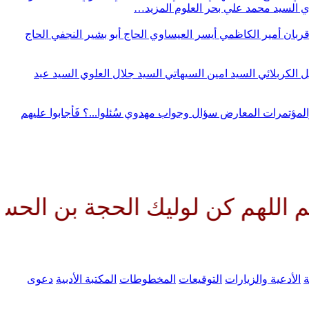
وي
السيد محمد علي بحر العلوم
المزيد…
قربان
أمير الكاظمي
أيسر العيساوي
الحاج أبو بشير النجفي
الحاج
ل الكربلائي
السيد امين السيهاتي
السيد جلال العلوي
السيد عبد
المؤتمرات
المعارض
سؤال وجواب مهدوي
سُئلوا...؟ فَأجابوا عليهم
ن لوليك الحجة بن الحسن صلواتك 
ة
الأدعية والزيارات
التوقيعات
المخطوطات
المكتبة الأدبية
دعوى