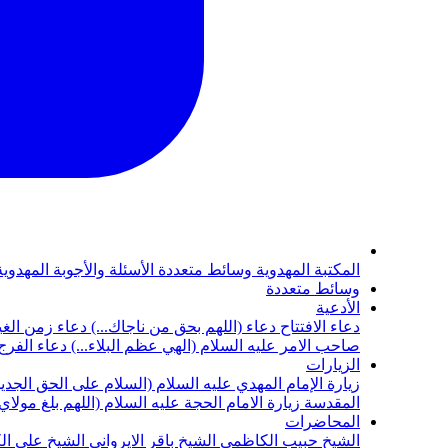
المكتبة المهدوية
وسائط متعددة
الأسئلة والأجوبة المهدوي
وسائط متعددة
الأدعية
دعاء الافتتاح
دعاء (اللهم بحق من ناجاك...)
دعاء زمن الغي
صاحب الامر عليه السلام (الهي عظم البلاء...)
دعاء الفرج 
الزيارات
زيارة الإمام المهدي عليه السلام (السلام على الحق الجديد
المقدسة
زيارة الامام الحجة عليه السلام (اللهم بلغ مولا
المحاضرات
الشيخ حبيب الكاظمي
الشيخ باقر الايرواني
الشيخ علي ال