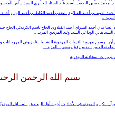
د. محمد حسين الصغير
السيد عبد الستار الجابري
السيد رياض الموس
أحمد العويناتي
أحمد الفتلاوي النجفي
أحمد الكاظمي
أحمد الوزير
أحمد 
لمزيد…
 الساعدي
أحمد السراي
أحمد الفتلاوي
الحاج باسم الكربلائي
الحاج جلي
السيد هاني الوداعي
السيد وليد المزيدي
المزيد…
أن...
رسوم مهدوية
الندوات المهدوية
النشاط التلفزيوني
المهرجانات و
 العامة- العصر القديم
رقمٌ ومعنى...
المزيد…
والزيارات
المحادثة المهدوية
بسم الله الرحمن الرحيم اللهم ك
رآن الكريم
المهدي في الأحاديث
أجوبة أهل البيت عن المسائل المهدويّ