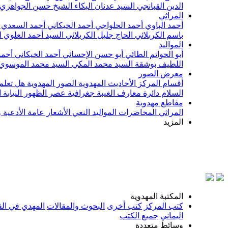
الدين القبانجي
السيد عدنان البكاء
الشيخ حسن الجواهري
المراثي
أحمد الباوي
أحمد الحلواجي
أحمد الخيكاني
أحمد السعدي
باسم الكربلائي
الحاج جليل الكربلائي
السيد أحمد العلوي
ا
المواليد
أبو الحواتم الطائي
أبو حسن الإحسائي
أحمد الخيكاني
أحمد
اللطيف بوشقة
السيد محمد المكي
السيد محمد الموسوي
معرض الصور
أقسام المركز
الأحاديث المهدوية
الصور المهدوية
هل تعلم 
السلام
دائرة معارف الغيبة
جغرافية عصر الظهور
النيابة
مقاطع مهدوية
المراثي
المحاضرات
المواليد
النعي
الأشعار
عامة
الأدعية 
المزيد
المكتبة المهدوية
كتب المركز
كتب أخرى
البحوث والمقالات
المهدي في الق
اليماني
جميع الكتب
وسائط متعددة