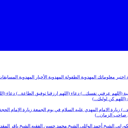
ة
اختبر معلوماتك المهدوية
الطفولة المهدوية
الأخبار المهدوية
المسابقات
بة (اللهم عرفني نفسك...)
دعاء (اللهم ارزقنا توفيق الطاعة...)
دعاء (ال
(اللهم كن لوليك...)
...)
زيارة الامام المهدي عليه السلام في يوم الجمعة
زيارة الإمام الحجة
ي صاحب الزمان...)
كوراني
الشيخ أحمد الوائلي
الشيخ محمد حسين الفقيه
الشيخ باقر المق