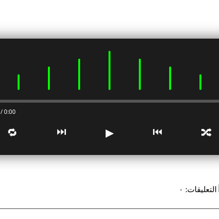
0:00 / 0:00
⏭
⏮
🔁
▶
🔀
التعليقات
:
٠