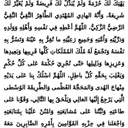
يَهْتِكَ لَكَ حُرْمَةً وَلَمْ يُبَدِّلْ لَكَ فَرِيضَةً وَلَمْ يُغَيِّرْ لَكَ
شَرِيعَةً، وَأَنَّهُ الهادِي المُهْتَدِي الطَّاهِرُ التَّقِيُّ النَّقِيُّ
الرَّضِيُّ الزَّكِيُّ، اللّهُمَّ أعْطِهِ فِي نَفْسِهِ وَأَهْلِهِ وَوَلَدِهِ
وَذرِّيَّتِهِ وَاُمَّتِهِ وَجَمِيعِ رَعِيَّتِهِ ما تُقِرُّ بِهِ عَيْنَهُ وَتَسُرُّ بِهِ
نَفْسَهُ وَتَجْمَعُ لَهُ مُلْكَ المُمْلَكاتِ كُلِّها قَرِيبِها وَبَعِيدِها
وَعَزِيزِها وَذَلِيلِها حَتّى تُجْرِيَ حُكْمَهُ عَلى كُلِّ حُكْمٍ
وَيَغْلِبَ بِحَقِّهِ كُلَّ باطِلٍ، اللّهُمَّ اسْلُكْ بِنا عَلى يَدَيْهِ
مِنْهاجَ الهُدى وَالمَحَجَّةَ العُظْمى وَالطَّرِيقَةَ الوُسْطى
الَّتِي يَرْجِعُ إِلَيْها الغالِي وَيَلْحَقُ بِها التَّالِي، وَقَوِّنا عَلى
طاعَتِهِ وَثَبِّتْنا عَلى مُشايَعَتِهِ وَامْنُنْ عَلَيْنا بِمُتابَعَتِهِ
وَاجْعَلنا فِي حِزْبِهِ القَوَّامِينَ بِأَمْرِهِ الصَّابِرِينَ مَعَهُ