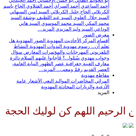
أبو الحواتم الطائي
أبو حسن الإحسائي
أحمد الخيكاني
أحمد الساعدي
أحمد السراي
أحمد الفتلاوي
الحاج باسم
الكربلائي
الحاج جليل الكربلائي
السيد امين السيهاتي
السيد جلال العلوي
السيد عبد اللطيف بوشقة
السيد
محمد المكي
السيد محمد الموسوي
السيد هاني
الوداعي
السيد وليد المزيدي
المزيد…
معرض الصور
أقسام المركز
الأحاديث المهدوية
الصور المهدوية
هل
تعلم أن...
رسوم مهدوية
الندوات المهدوية
النشاط
التلفزيوني
المهرجانات والمؤتمرات
المعارض
سؤال
وجواب مهدوي
سُئلوا...؟ فَأجابوا عليهم السلام
دائرة
معارف الغيبة
جغرافية عصر الظهور
النيابة العامة-
العصر القديم
رقمٌ ومعنى...
المزيد…
مقاطع مهدوية
المراثي
المحاضرات
المواليد
النعي
الأشعار
عامة
الأدعية والزيارات
المحادثة المهدوية
المزيد
حيم اللهم كن لوليك الحجة بن ال