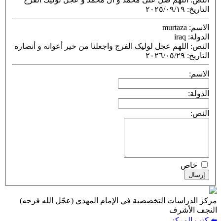
التاريخ
:
٢٠٢٥/٠٩/١٩
الاسم
: murtaza
الدولة
: iraq
النص
: اللهم عجل لولیک الفرج واجعلنا من خیر أعوانه و أنصاره
التاريخ
:
٢٠٢٦/٠٥/٢٩
الاسم:
الدولة:
النص:
خاص
إرسال
مركز الدراسات التخصصية في الإمام المهدي (عجّل الله فرجه)
النجف الأشرف
⬅️ كتب المركز