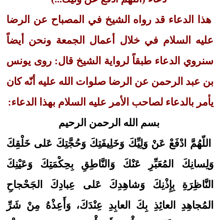
هذا الدعاء قد رواه الشيخ في المصباح عن الرضا
عليه السلام في خلال أعمال الجمعة ونحن أيضاً
سنروي الدعاء طبقاً لرواية الشيخ قال: روى يونس
بن عبد الرحمن عن الرضا صلوات الله عليه أنّه كان
يأمر بالدعاء لصاحب الأمر عليه السلام بهذا الدعاء:
بسم الله الرحمن الرحيم
اللّهُمَّ ادْفَعْ عَنْ وَلِيِّكَ وَخَلِيفَتِكَ وَحُجَّتِكَ عَلى خَلْقِكَ
وَلِسانِكَ المُعَبِّرِ عَنْكَ وَالنَّاطِقِ بِحِكْمَتِكَ وَعَيْنِكَ
النَّاظِرَةِ بِإِذْنِكَ وَشاهِدِكَ عَلى عِبادِكَ الجَحْجاحِ
المُجاهِدِ العائِذِ بِكَ العابِدِ عِنْدَكَ، وَأَعِذْهُ مِنْ شَرِّ