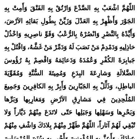
اللّهُمَّ اشْعَبْ بِهِ الصَّدْعَ وَارْتُقْ بِهِ الفَتْقَ وَأَمِتْ بِهِ
الجَوْرَ وَأَظْهِرْ بِهِ العَدْلَ وَزَيِّنْ بِطُولِ بَقائِهِ الاَرْضَ،
وَأَيِّدْهُ بِالنَّصْرِ وَانْصُرْهُ بِالرُّعْبُ وَقَوِّ ناصِرِيهِ وَاخْذُلْ
خاذِلِيهِ وَدَمْدِمْ مَنْ نَصَبَ لَهُ وَدَمِّرْ مَنْ غَشَّهُ، وَاقْتُلْ بِهِ
جَبابِرَةَ الكُفْرِ وَعُمُدَهُ وَدَعائِمَهُ وَاقْصِمْ بِهُ رُؤُوسَ
الضَّلالَةِ وَشارِعَةَ البِدَعِ وَمُمِيتَةَ السُّنَّةِ وَمُقَوِّيَةَ
الباطِلِ، وَذَلِّلْ بِهِ الجَبّارِينَ وَأَبِرْ بِهِ الكافِرِينَ وَجَمِيعَ
المُلْحِدِينَ فِي مَشارِقِ الاَرْضِ وَمَغارِبِها وَبَرِّها
وَبَحْرِها وَسَهْلِها وَجَبَلِها حَتّى لاتَدَعَ مِنْهُمْ دَيَّاراً وَلا
تُبْقِي لَهُمْ آثاراً، اللّهُمَّ طَهِّرْ مِنْهُمْ بِلادَكَ وَاشْفِ مِنْهُمْ
عِبادَكَ، وَأَعِزَّ بِهِ المُؤْمِنِينَ وَأَحْيِ بِهِ سُنَنَ المُرْسَلِينَ