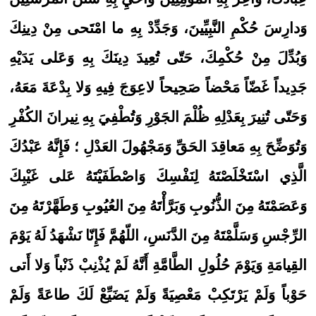
وَدارِسَ حُكْمِ النَّبِيِّينَ، وَجَدِّدْ بِهِ ما امْتَحى مِنْ دِينِكَ
وَبُدِّلَ مِنْ حُكْمِكَ، حَتّى تُعِيدَ دِينَكَ بِهِ وَعَلى يَدَيْهِ
جَدِيداً غَضّاً مَحْضاً صَحِيحاً لاعِوَجَ فِيهِ وَلا بِدْعَةَ مَعَهُ،
وَحَتّى تُنِيرَ بِعَدْلِهِ ظُلْمَ الجَوْرِ وَتُطْفِيَ بِهِ نِيرانَ الكُفْرِ
وَتُوَضِّحَ بِهِ مَعاقِدَ الحَقِّ وَمَجْهُولَ العَدْلِ ؛ فَإِنَّهُ عَبْدُكَ
الَّذِي اسْتَخْلَصْتَهُ لِنَفْسِكَ وَاصْطَفَيْتَهُ عَلى غَيْبِكَ
وَعَصَمْتَهُ مِنَ الذُّنُوبِ وَبَرَّأْتَهُ مِنَ العُيُوبِ وَطَهَّرْتَهُ مِنَ
الرِّجْسِ وَسَلَّمْتَهُ مِنَ الدَّنَسِ، اللّهُمَّ فَإِنّا نَشْهَدُ لَهُ يَوْمَ
القِيامَةِ وَيَوْمَ حُلُولِ الطَّامَّةِ أَنَّهُ لَمْ يُذْنِبْ ذَنْباً وَلا أَتى
حَوْباً وَلَمْ يَرْتَكِبْ مَعْصِيَةً وَلَمْ يَضَيِّعْ لَكَ طاعَةً وَلَمْ