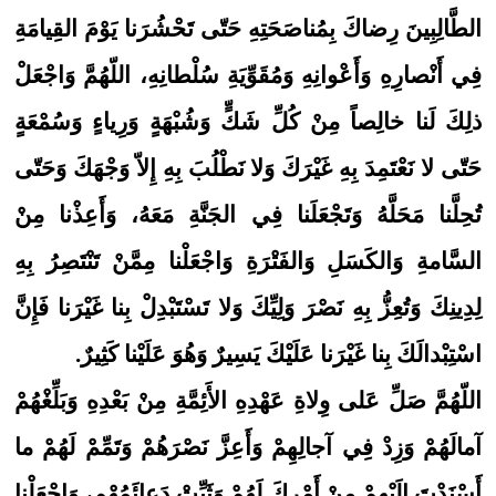
الطَّالِبِينَ رِضاكَ بِمُناصَحَتِهِ حَتّى تَحْشُرَنا يَوْمَ القِيامَةِ
فِي أَنْصارِهِ وَأَعْوانِهِ وَمُقَوِّيَةِ سُلْطانِهِ، اللّهُمَّ وَاجْعَلْ
ذلِكَ لَنا خالِصاً مِنْ كُلِّ شَكٍّ وَشُبْهَةٍ وَرِياءٍ وَسُمْعَةٍ
حَتّى لا نَعْتَمِدَ بِهِ غَيْرَكَ وَلا نَطْلُبَ بِهِ إِلاّ وَجْهَكَ وَحَتّى
تُحِلَّنا مَحَلَّهُ وَتَجْعَلَنا فِي الجَنَّةِ مَعَهُ، وَأَعِذْنا مِنْ
السَّامةِ وَالكَسَلِ وَالفَتْرَةِ وَاجْعَلْنا مِمَّنْ تَنْتَصِرُ بِهِ
لِدِينِكَ وَتُعِزُّ بِهِ نَصْرَ وَلِيِّكَ وَلا تَسْتَبْدِلْ بِنا غَيْرَنا فَإِنَّ
اسْتِبْدالَكَ بِنا غَيْرَنا عَلَيْكَ يَسِيرٌ وَهُوَ عَلَيْنا كَثِيرٌ.
اللّهُمَّ صَلِّ عَلى وِلاةِ عَهْدِهِ الأَئِمَّةِ مِنْ بَعْدِهِ وَبَلِّغْهُمْ
آمالَهُمْ وَزِدْ فِي آجالِهِمْ وَأَعِزَّ نَصْرَهُمْ وَتَمِّمْ لَهُمْ ما
أَسْنَدْتَ إِلَيْهِمْ مِنْ أَمْرِكَ لَهُمْ وَثَبِّتْ دَعاِئَمُهْم، وَاجْعَلْنا