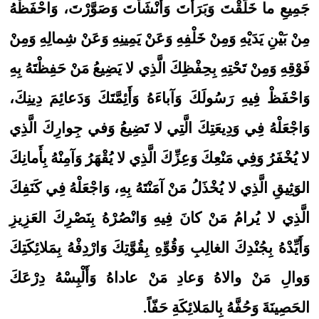
جَمِيعِ ما خَلَقْتَ وَبَرَأْتَ وَأَنْشَأْتَ وَصَوَّرْتَ، وَاحْفَظْهُ
مِنْ بَيْنِ يَدَيْهِ وَمِنْ خَلْفِهِ وَعَنْ يَمِينِهِ وَعَنْ شِمالِهِ وَمِنْ
فَوْقِهِ وَمِنْ تَحْتِهِ بِحِفْظِكَ الَّذِي لا يَضِيعُ مَنْ حَفِظْتَهُ بِهِ
وَاحْفَظْ فِيهِ رَسُولَكَ وَآباءَهُ وَأَئِمَّتَكَ وَدَعائِمَ دِينِكَ،
وَاجْعَلْهُ فِي وَدِيعَتِكَ الَّتِي لا تَضِيعُ وَفي جِوارِكَ الَّذِي
لا يُخْفَرُ وَفِي مَنْعِكَ وَعِزِّكَ الَّذِي لا يُقْهَرُ وَآمِنْهُ بِأَمانِكَ
الوَثِيقِ الَّذِي لا يُخْذَلُ مَنْ آمَنْتَهُ بِهِ، وَاجْعَلْهُ فِي كَنَفِكَ
الَّذِي لا يُرامُ مَنْ كانَ فِيهِ وَانْصُرْهُ بِنَصْرِكَ العَزِيزِ
وَأَيِّدْهُ بِجُنْدِكَ الغالِبِ وَقُوِّهِ بِقُوَّتِكَ وَارْدِفْهُ بِمَلائِكَتِكَ
وَوالِ مَنْ والاهُ وَعادِ مَنْ عاداهُ وَأَلْبِسْهُ دِرْعَكَ
الحَصِينَةَ وَحُفَّهُ بِالمَلائِكَةِ حَفّاً.