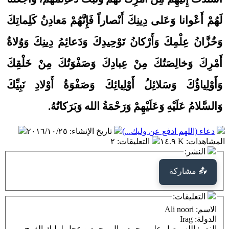
لَهُمْ أَعْوانا وَعَلى دِينِكَ أَنْصاراً فَإِنَّهُمْ مَعادِنُ كَلِماتِكَ
وَخُزَّانُ عِلْمِكَ وَأَرْكانُ تَوْحِيدِكَ وَدَعائِمُ دِينِكَ وَوُلاةُ
أَمْرِكَ وَخالِصَتُكَ مِنْ عِبادِكَ وَصَفْوَتُكَ مِنْ خَلْقِكَ
وَأَوْلِياؤُكَ وَسَلائِلُ أَوْلِيائِكَ وَصَفْوَةُ أَوْلادِ نَبِيِّكَ
وَالسَّلامُ عَلَيْهِ وَعَلَيْهِمْ وَرَحْمَةُ الله وَبَرَكاتُهُ.
دعاء (اللهم ادفع عن وليك...)
تاريخ الإنشاء
:
٢٠١٦/١٠/٢٥
المشاهدات
:
١٤.٩ K
التعليقات
:
٢
النشر:
📤 مشاركة
التعليقات:
الاسم
: Ali noori
الدولة
: Irag
النص
: اللهم صل على محمد و ال محمد و عجل لوليك الفرج