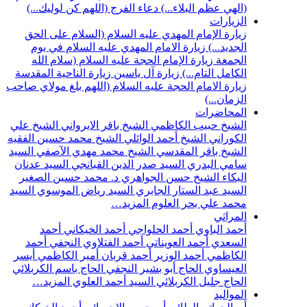
(الهي عظم البلاء...)
دعاء الفرج (اللهم كن لوليك...)
الزيارات
زيارة الإمام المهدي عليه السلام (السلام على الحق
الجديد...)
زيارة الامام المهدي عليه السلام في يوم
الجمعة
زيارة الإمام الحجة عليه السلام (سلام الله
الكامل التام...)
زيارة آل ياسين
زيارة الناحية المقدسة
زيارة الامام الحجة عليه السلام (اللهم بلغ مولاي صاحب
الزمان...)
المحاضرات
الشيخ حبيب الكاظمي
الشيخ باقر الايرواني
الشيخ علي
الكوراني
الشيخ أحمد الوائلي
الشيخ محمد حسين الفقيه
الشيخ باقر المقدسي
الشيخ محمد مهدي الآصفي
السيد
سامي البدري
السيد صدر الدين القبانجي
السيد عدنان
البكاء
الشيخ حسن الجواهري
د. محمد حسين الصغير
السيد عبد الستار الجابري
السيد رياض الموسوي
السيد
محمد علي بحر العلوم
المزيد…
المراثي
أحمد الباوي
أحمد الحلواجي
أحمد الخيكاني
أحمد
السعدي
أحمد العويناتي
أحمد الفتلاوي النجفي
أحمد
الكاظمي
أحمد الوزير
أحمد قربان
أمير الكاظمي
أيسر
العيساوي
الحاج أبو بشير النجفي
الحاج باسم الكربلائي
الحاج جليل الكربلائي
السيد أحمد العلوي
المزيد…
المواليد