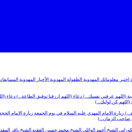
ة
اختبر معلوماتك المهدوية
الطفولة المهدوية
الأخبار المهدوية
المسابقات
بة (اللهم عرفني نفسك...)
دعاء (اللهم ارزقنا توفيق الطاعة...)
دعاء (ال
(اللهم كن لوليك...)
...)
زيارة الامام المهدي عليه السلام في يوم الجمعة
زيارة الإمام الحجة
ي صاحب الزمان...)
كوراني
الشيخ أحمد الوائلي
الشيخ محمد حسين الفقيه
الشيخ باقر المق