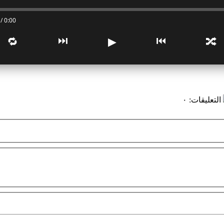
0:00 / 0:00
⏭
⏮
🔁
▶
🔀
التعليقات
:
٠