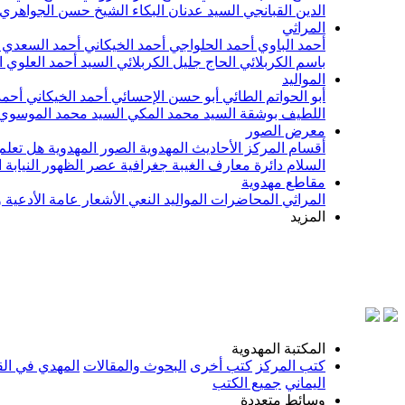
الدين القبانجي
السيد عدنان البكاء
الشيخ حسن الجواهري
المراثي
أحمد الباوي
أحمد الحلواجي
أحمد الخيكاني
أحمد السعدي
باسم الكربلائي
الحاج جليل الكربلائي
السيد أحمد العلوي
ا
المواليد
أبو الحواتم الطائي
أبو حسن الإحسائي
أحمد الخيكاني
أحمد
اللطيف بوشقة
السيد محمد المكي
السيد محمد الموسوي
معرض الصور
أقسام المركز
الأحاديث المهدوية
الصور المهدوية
هل تعلم 
السلام
دائرة معارف الغيبة
جغرافية عصر الظهور
النيابة
مقاطع مهدوية
المراثي
المحاضرات
المواليد
النعي
الأشعار
عامة
الأدعية 
المزيد
بسم
المكتبة المهدوية
كتب المركز
كتب أخرى
البحوث والمقالات
المهدي في الق
اليماني
جميع الكتب
وسائط متعددة