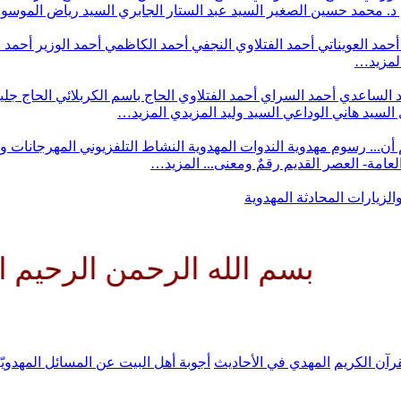
د. محمد حسين الصغير
السيد عبد الستار الجابري
السيد رياض الموس
أحمد العويناتي
أحمد الفتلاوي النجفي
أحمد الكاظمي
أحمد الوزير
أحمد 
لمزيد…
 الساعدي
أحمد السراي
أحمد الفتلاوي
الحاج باسم الكربلائي
الحاج جلي
السيد هاني الوداعي
السيد وليد المزيدي
المزيد…
أن...
رسوم مهدوية
الندوات المهدوية
النشاط التلفزيوني
المهرجانات و
 العامة- العصر القديم
رقمٌ ومعنى...
المزيد…
والزيارات
المحادثة المهدوية
 الله الرحمن الرحيم اللهم كن ل
رآن الكريم
المهدي في الأحاديث
أجوبة أهل البيت عن المسائل المهدويّ