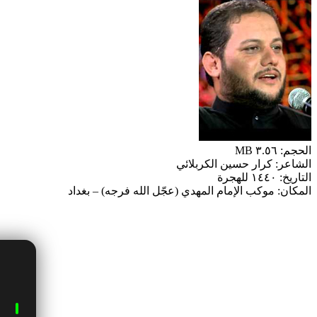
الحجم: ٣.٥٦ MB
الشاعر: كرار حسين الكربلائي
التاريخ: ١٤٤٠ للهجرة
المكان: موكب الإمام المهدي (عجّل الله فرجه) – بغداد