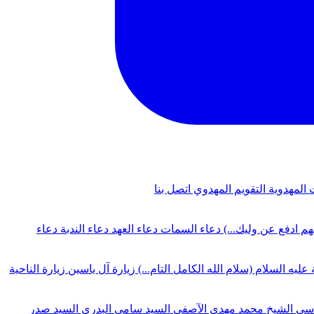
 المهدوية
التقويم المهدوي
اتصل بنا
لهم ادفع عن وليك...)
دعاء السمات
دعاء العهد
دعاء الندبة
دعاء
 عليه السلام (سلام الله الكامل التام...)
زيارة آل ياسين
زيارة الناحية
دسي
الشيخ محمد مهدي الآصفي
السيد سامي البدري
السيد صدر