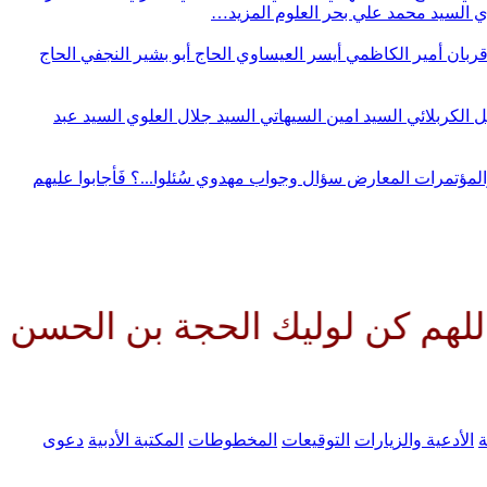
وي
السيد محمد علي بحر العلوم
المزيد…
قربان
أمير الكاظمي
أيسر العيساوي
الحاج أبو بشير النجفي
الحاج
ل الكربلائي
السيد امين السيهاتي
السيد جلال العلوي
السيد عبد
المؤتمرات
المعارض
سؤال وجواب مهدوي
سُئلوا...؟ فَأجابوا عليهم
وليك الحجة بن الحسن صلواتك علي
ة
الأدعية والزيارات
التوقيعات
المخطوطات
المكتبة الأدبية
دعوى