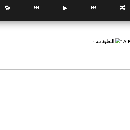
⏭
⏮
🔁
▶
🔀
٦.٧
التعليقات
:
٠