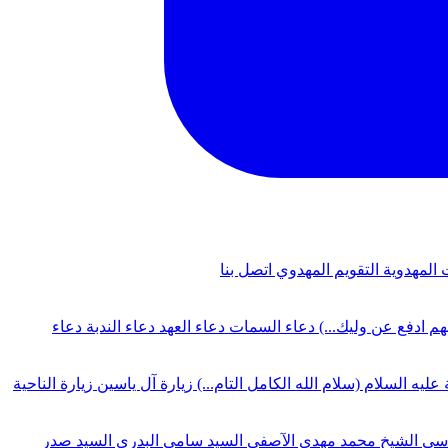
 المهدوية
التقويم المهدوي
اتصل بنا
لهم ادفع عن وليك...)
دعاء السمات
دعاء العهد
دعاء الندبة
دعاء
 عليه السلام (سلام الله الكامل التام...)
زيارة آل ياسين
زيارة الناحية
دسي
الشيخ محمد مهدي الآصفي
السيد سامي البدري
السيد صدر