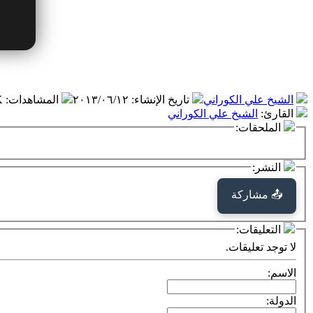
الشيخ علي الكوراني
تاريخ الإنشاء
:
٢٠١٣/٠٦/١٢
المشاهدات
:
 K
القارئ
:
الشيخ علي الكوراني
الملحقات:
النشر:
📤 مشاركة
التعليقات:
لا توجد تعليقات.
الاسم:
الدولة: