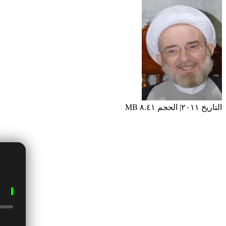
التاريخ ٢٠١١| الحجم ٨.٤١ MB