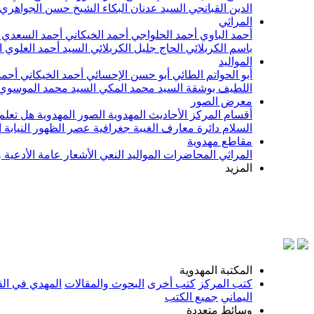
الدين القبانجي
السيد عدنان البكاء
الشيخ حسن الجواهري
المراثي
أحمد الباوي
أحمد الحلواجي
أحمد الخيكاني
أحمد السعدي
باسم الكربلائي
الحاج جليل الكربلائي
السيد أحمد العلوي
ا
المواليد
أبو الحواتم الطائي
أبو حسن الإحسائي
أحمد الخيكاني
أحمد
اللطيف بوشقة
السيد محمد المكي
السيد محمد الموسوي
معرض الصور
أقسام المركز
الأحاديث المهدوية
الصور المهدوية
هل تعلم 
السلام
دائرة معارف الغيبة
جغرافية عصر الظهور
النيابة
مقاطع مهدوية
المراثي
المحاضرات
المواليد
النعي
الأشعار
عامة
الأدعية 
المزيد
بسم
المكتبة المهدوية
كتب المركز
كتب أخرى
البحوث والمقالات
المهدي في الق
اليماني
جميع الكتب
وسائط متعددة