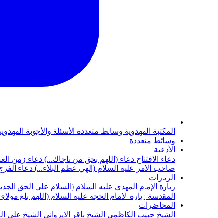
المكتبة المهدوية
وسائط متعددة
الأسئلة والأجوبة المهدوي
وسائط متعددة
الأدعية
دعاء الافتتاح
دعاء (اللهم بحق من ناجاك...)
دعاء زمن الغي
صاحب الامر عليه السلام (الهي عظم البلاء...)
دعاء الفرج 
الزيارات
زيارة الإمام المهدي عليه السلام (السلام على الحق الجديد
المقدسة
زيارة الامام الحجة عليه السلام (اللهم بلغ مولا
المحاضرات
الشيخ حبيب الكاظمي
الشيخ باقر الايرواني
الشيخ علي ال