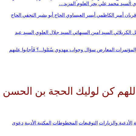
وي
السيد محمد علي بحر العلوم
المزيد…
قربان
أمير الكاظمي
أيسر العيساوي
الحاج أبو بشير النجفي
الحاج
ل الكربلائي
السيد امين السيهاتي
السيد جلال العلوي
السيد عبد
المؤتمرات
المعارض
سؤال وجواب مهدوي
سُئلوا...؟ فَأجابوا عليهم
وليك الحجة بن الحسن صلواتك علي
ة
الأدعية والزيارات
التوقيعات
المخطوطات
المكتبة الأدبية
دعوى