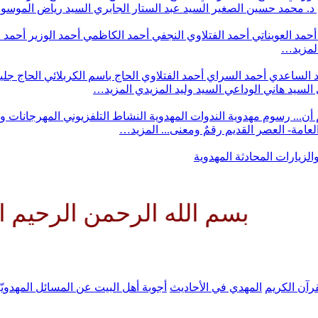
د. محمد حسين الصغير
السيد عبد الستار الجابري
السيد رياض الموس
أحمد العويناتي
أحمد الفتلاوي النجفي
أحمد الكاظمي
أحمد الوزير
أحمد 
لمزيد…
 الساعدي
أحمد السراي
أحمد الفتلاوي
الحاج باسم الكربلائي
الحاج جلي
السيد هاني الوداعي
السيد وليد المزيدي
المزيد…
أن...
رسوم مهدوية
الندوات المهدوية
النشاط التلفزيوني
المهرجانات و
 العامة- العصر القديم
رقمٌ ومعنى...
المزيد…
والزيارات
المحادثة المهدوية
 الله الرحمن الرحيم اللهم كن ل
رآن الكريم
المهدي في الأحاديث
أجوبة أهل البيت عن المسائل المهدويّ