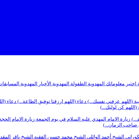
ة
اختبر معلوماتك المهدوية
الطفولة المهدوية
الأخبار المهدوية
المسابقات
بة (اللهم عرفني نفسك...)
دعاء (اللهم ارزقنا توفيق الطاعة...)
دعاء (ال
(اللهم كن لوليك...)
...)
زيارة الامام المهدي عليه السلام في يوم الجمعة
زيارة الإمام الحجة
ي صاحب الزمان...)
كوراني
الشيخ أحمد الوائلي
الشيخ محمد حسين الفقيه
الشيخ باقر المق