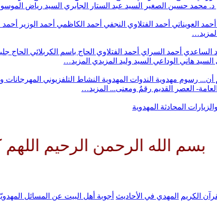
د. محمد حسين الصغير
السيد عبد الستار الجابري
السيد رياض الموس
أحمد العويناتي
أحمد الفتلاوي النجفي
أحمد الكاظمي
أحمد الوزير
أحمد 
لمزيد…
 الساعدي
أحمد السراي
أحمد الفتلاوي
الحاج باسم الكربلائي
الحاج جلي
السيد هاني الوداعي
السيد وليد المزيدي
المزيد…
أن...
رسوم مهدوية
الندوات المهدوية
النشاط التلفزيوني
المهرجانات و
 العامة- العصر القديم
رقمٌ ومعنى...
المزيد…
والزيارات
المحادثة المهدوية
 الرحمن الرحيم اللهم كن لوليك 
رآن الكريم
المهدي في الأحاديث
أجوبة أهل البيت عن المسائل المهدويّ