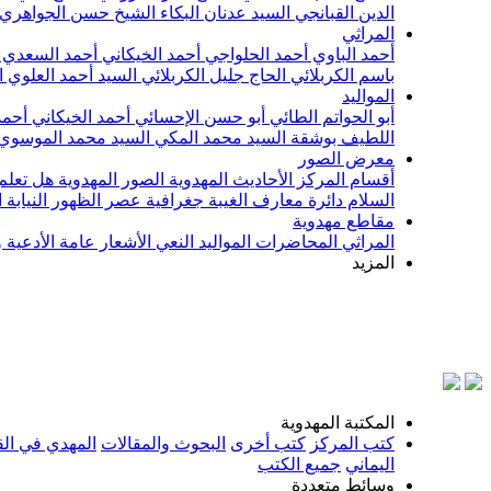
الدين القبانجي
السيد عدنان البكاء
الشيخ حسن الجواهري
المراثي
أحمد الباوي
أحمد الحلواجي
أحمد الخيكاني
أحمد السعدي
باسم الكربلائي
الحاج جليل الكربلائي
السيد أحمد العلوي
ا
المواليد
أبو الحواتم الطائي
أبو حسن الإحسائي
أحمد الخيكاني
أحمد
اللطيف بوشقة
السيد محمد المكي
السيد محمد الموسوي
معرض الصور
أقسام المركز
الأحاديث المهدوية
الصور المهدوية
هل تعلم 
السلام
دائرة معارف الغيبة
جغرافية عصر الظهور
النيابة
مقاطع مهدوية
المراثي
المحاضرات
المواليد
النعي
الأشعار
عامة
الأدعية 
المزيد
بسم الله
المكتبة المهدوية
كتب المركز
كتب أخرى
البحوث والمقالات
المهدي في الق
اليماني
جميع الكتب
وسائط متعددة