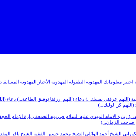
ة
اختبر معلوماتك المهدوية
الطفولة المهدوية
الأخبار المهدوية
المسابقات
بة (اللهم عرفني نفسك...)
دعاء (اللهم ارزقنا توفيق الطاعة...)
دعاء (ال
(اللهم كن لوليك...)
...)
زيارة الامام المهدي عليه السلام في يوم الجمعة
زيارة الإمام الحجة
ي صاحب الزمان...)
كوراني
الشيخ أحمد الوائلي
الشيخ محمد حسين الفقيه
الشيخ باقر المق