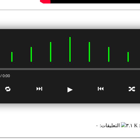
0:00 / 0:00
⏭
⏮
🔁
▶
🔀
٣.١ K
التعليقات
:
٠