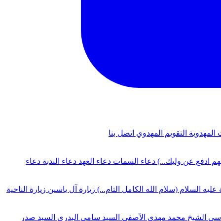
 المهدوية
التقويم المهدوي
اتصل بنا
لهم ادفع عن وليك...)
دعاء السمات
دعاء العهد
دعاء الندبة
دعاء
 عليه السلام (سلام الله الكامل التام...)
زيارة آل ياسين
زيارة الناحية
دسي
الشيخ محمد مهدي الآصفي
السيد سامي البدري
السيد صدر