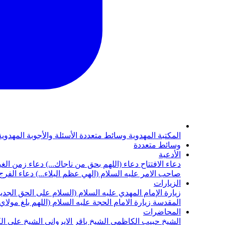
المكتبة المهدوية
وسائط متعددة
الأسئلة والأجوبة المهدوي
وسائط متعددة
الأدعية
دعاء الافتتاح
دعاء (اللهم بحق من ناجاك...)
دعاء زمن الغي
صاحب الامر عليه السلام (الهي عظم البلاء...)
دعاء الفرج 
الزيارات
زيارة الإمام المهدي عليه السلام (السلام على الحق الجديد
المقدسة
زيارة الامام الحجة عليه السلام (اللهم بلغ مولا
المحاضرات
الشيخ حبيب الكاظمي
الشيخ باقر الايرواني
الشيخ علي ال