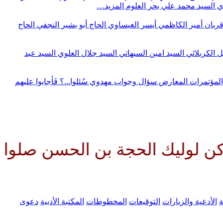
وي
السيد محمد علي بحر العلوم
المزيد…
قربان
أمير الكاظمي
أيسر العيساوي
الحاج أبو بشير النجفي
الحاج
ل الكربلائي
السيد امين السيهاتي
السيد جلال العلوي
السيد عبد
المؤتمرات
المعارض
سؤال وجواب مهدوي
سُئلوا...؟ فَأجابوا عليهم
الحجة بن الحسن صلواتك عليه وعلى
ة
الأدعية والزيارات
التوقيعات
المخطوطات
المكتبة الأدبية
دعوى