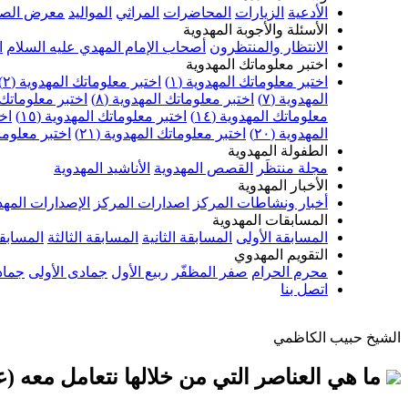
الأدعية
الزيارات
المحاضرات
المراثي
المواليد
معرض الصو
الأسئلة والأجوبة المهدوية
الانتظار والمنتظرون
أصحاب الإمام المهدي عليه السلام
ا
اختبر معلوماتك المهدوية
اختبر معلوماتك المهدوية (١)
اختبر معلوماتك المهدوية (٢)
المهدوية (٧)
اختبر معلوماتك المهدوية (٨)
اختبر معلوماتك ا
معلوماتك المهدوية (١٤)
اختبر معلوماتك المهدوية (١٥)
اخت
المهدوية (٢٠)
اختبر معلوماتك المهدوية (٢١)
اختبر معلوماتك
الطفولة المهدوية
مجلة منتظَر
القصص المهدوية
الأناشيد المهدوية
الأخبار المهدوية
أخبار ونشاطات المركز
اصدارات المركز
الإصدارات المهد
المسابقات المهدوية
المسابقة الأولى
المسابقة الثانية
المسابقة الثالثة
المسابقة
التقويم المهدوي
محرم الحرام
صفر المظفّر
ربيع الأول
جمادى الأولى
جماد
اتصل بنا
الشيخ حبيب الكاظمي
ما هي العناصر التي من خلالها نتعامل معه (ع