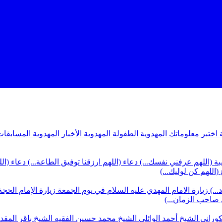
ة
اختبر معلوماتك المهدوية
الطفولة المهدوية
الأخبار المهدوية
المسابقات
بة (اللهم عرفني نفسك...)
دعاء (اللهم ارزقنا توفيق الطاعة...)
دعاء (ال
(اللهم كن لوليك...)
...)
زيارة الامام المهدي عليه السلام في يوم الجمعة
زيارة الإمام الحجة
ي صاحب الزمان...)
كوراني
الشيخ أحمد الوائلي
الشيخ محمد حسين الفقيه
الشيخ باقر المق