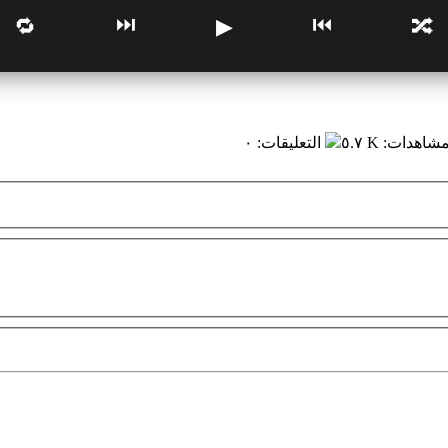
⏭
⏮
🔁
▶
🔀
مشاهدات
:
٥.٧ K
التعليقات
:
٠