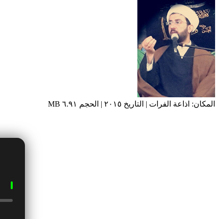
المكان: اذاعة الفرات | التاريخ ٢٠١٥ | الحجم ٦.٩١ MB