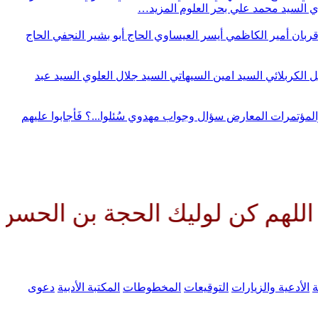
وي
السيد محمد علي بحر العلوم
المزيد…
قربان
أمير الكاظمي
أيسر العيساوي
الحاج أبو بشير النجفي
الحاج
ل الكربلائي
السيد امين السيهاتي
السيد جلال العلوي
السيد عبد
المؤتمرات
المعارض
سؤال وجواب مهدوي
سُئلوا...؟ فَأجابوا عليهم
لوليك الحجة بن الحسن صلواتك عل
ة
الأدعية والزيارات
التوقيعات
المخطوطات
المكتبة الأدبية
دعوى