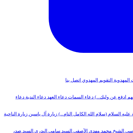
 المهدوية
التقويم المهدوي
اتصل بنا
لهم ادفع عن وليك...)
دعاء السمات
دعاء العهد
دعاء الندبة
دعاء
 عليه السلام (سلام الله الكامل التام...)
زيارة آل ياسين
زيارة الناحية
دسي
الشيخ محمد مهدي الآصفي
السيد سامي البدري
السيد صدر