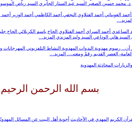
د. محمد حسين الصغير
السيد عبد الستار الجابري
السيد رياض الموس
أحمد العويناتي
أحمد الفتلاوي النجفي
أحمد الكاظمي
أحمد الوزير
أحمد 
لمزيد…
 الساعدي
أحمد السراي
أحمد الفتلاوي
الحاج باسم الكربلائي
الحاج جلي
السيد هاني الوداعي
السيد وليد المزيدي
المزيد…
أن...
رسوم مهدوية
الندوات المهدوية
النشاط التلفزيوني
المهرجانات و
 العامة- العصر القديم
رقمٌ ومعنى...
المزيد…
والزيارات
المحادثة المهدوية
م الله الرحمن الرحيم اللهم كن 
رآن الكريم
المهدي في الأحاديث
أجوبة أهل البيت عن المسائل المهدويّ