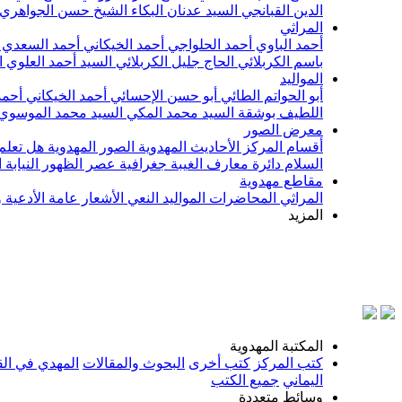
الدين القبانجي
السيد عدنان البكاء
الشيخ حسن الجواهري
المراثي
أحمد الباوي
أحمد الحلواجي
أحمد الخيكاني
أحمد السعدي
باسم الكربلائي
الحاج جليل الكربلائي
السيد أحمد العلوي
ا
المواليد
أبو الحواتم الطائي
أبو حسن الإحسائي
أحمد الخيكاني
أحمد
اللطيف بوشقة
السيد محمد المكي
السيد محمد الموسوي
معرض الصور
أقسام المركز
الأحاديث المهدوية
الصور المهدوية
هل تعلم 
السلام
دائرة معارف الغيبة
جغرافية عصر الظهور
النيابة
مقاطع مهدوية
المراثي
المحاضرات
المواليد
النعي
الأشعار
عامة
الأدعية 
المزيد
بس
المكتبة المهدوية
كتب المركز
كتب أخرى
البحوث والمقالات
المهدي في الق
اليماني
جميع الكتب
وسائط متعددة