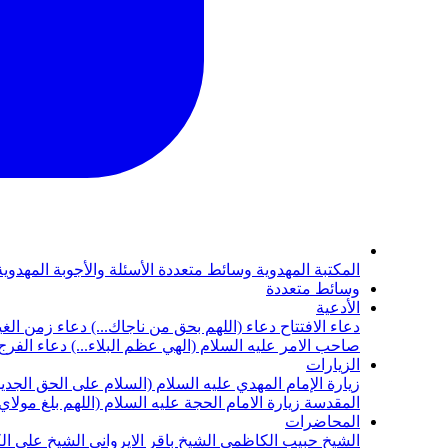
المكتبة المهدوية
وسائط متعددة
الأسئلة والأجوبة المهدوي
وسائط متعددة
الأدعية
دعاء الافتتاح
دعاء (اللهم بحق من ناجاك...)
دعاء زمن الغي
صاحب الامر عليه السلام (الهي عظم البلاء...)
دعاء الفرج 
الزيارات
زيارة الإمام المهدي عليه السلام (السلام على الحق الجديد
المقدسة
زيارة الامام الحجة عليه السلام (اللهم بلغ مولا
المحاضرات
الشيخ حبيب الكاظمي
الشيخ باقر الايرواني
الشيخ علي ال