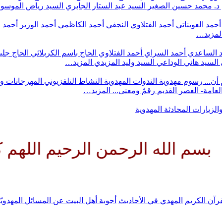
د. محمد حسين الصغير
السيد عبد الستار الجابري
السيد رياض الموس
أحمد العويناتي
أحمد الفتلاوي النجفي
أحمد الكاظمي
أحمد الوزير
أحمد 
لمزيد…
 الساعدي
أحمد السراي
أحمد الفتلاوي
الحاج باسم الكربلائي
الحاج جلي
السيد هاني الوداعي
السيد وليد المزيدي
المزيد…
أن...
رسوم مهدوية
الندوات المهدوية
النشاط التلفزيوني
المهرجانات و
 العامة- العصر القديم
رقمٌ ومعنى...
المزيد…
والزيارات
المحادثة المهدوية
 الرحمن الرحيم اللهم كن لوليك 
رآن الكريم
المهدي في الأحاديث
أجوبة أهل البيت عن المسائل المهدويّ