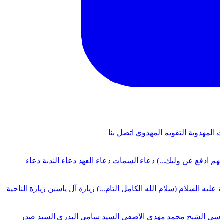
 المهدوية
التقويم المهدوي
اتصل بنا
لهم ادفع عن وليك...)
دعاء السمات
دعاء العهد
دعاء الندبة
دعاء
 عليه السلام (سلام الله الكامل التام...)
زيارة آل ياسين
زيارة الناحية
دسي
الشيخ محمد مهدي الآصفي
السيد سامي البدري
السيد صدر