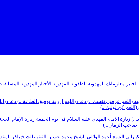
ة
اختبر معلوماتك المهدوية
الطفولة المهدوية
الأخبار المهدوية
المسابقات
بة (اللهم عرفني نفسك...)
دعاء (اللهم ارزقنا توفيق الطاعة...)
دعاء (ال
(اللهم كن لوليك...)
...)
زيارة الامام المهدي عليه السلام في يوم الجمعة
زيارة الإمام الحجة
ي صاحب الزمان...)
كوراني
الشيخ أحمد الوائلي
الشيخ محمد حسين الفقيه
الشيخ باقر المق