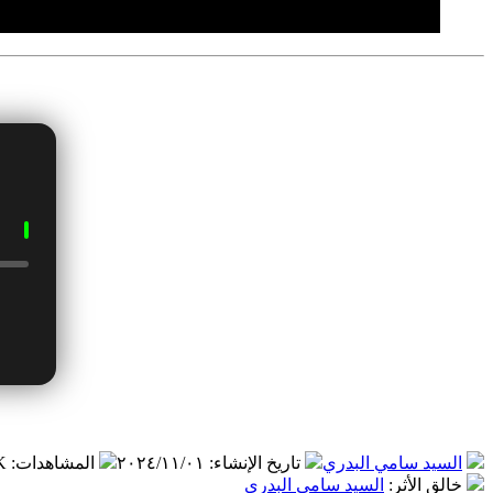
السيد سامي البدري
تاريخ الإنشاء
:
٢٠٢٤/١١/٠١
المشاهدات
:
 K
خالق الأثر
:
السيد سامي البدري