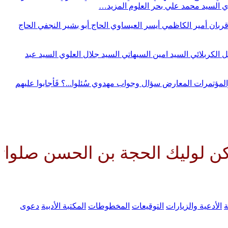
وي
السيد محمد علي بحر العلوم
المزيد…
قربان
أمير الكاظمي
أيسر العيساوي
الحاج أبو بشير النجفي
الحاج
ل الكربلائي
السيد امين السيهاتي
السيد جلال العلوي
السيد عبد
المؤتمرات
المعارض
سؤال وجواب مهدوي
سُئلوا...؟ فَأجابوا عليهم
الحجة بن الحسن صلواتك عليه وعلى
ة
الأدعية والزيارات
التوقيعات
المخطوطات
المكتبة الأدبية
دعوى