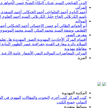
الدين القبانجي
السيد عدنان البكاء
الشيخ حسن الجواهري
المراثي
أحمد الباوي
أحمد الحلواجي
أحمد الخيكاني
أحمد السعدي
باسم الكربلائي
الحاج جليل الكربلائي
السيد أحمد العلوي
ا
المواليد
أبو الحواتم الطائي
أبو حسن الإحسائي
أحمد الخيكاني
أحمد
اللطيف بوشقة
السيد محمد المكي
السيد محمد الموسوي
معرض الصور
أقسام المركز
الأحاديث المهدوية
الصور المهدوية
هل تعلم 
السلام
دائرة معارف الغيبة
جغرافية عصر الظهور
النيابة
مقاطع مهدوية
المراثي
المحاضرات
المواليد
النعي
الأشعار
عامة
الأدعية 
المزيد
بسم الله
المكتبة المهدوية
كتب المركز
كتب أخرى
البحوث والمقالات
المهدي في الق
اليماني
جميع الكتب
وسائط متعددة