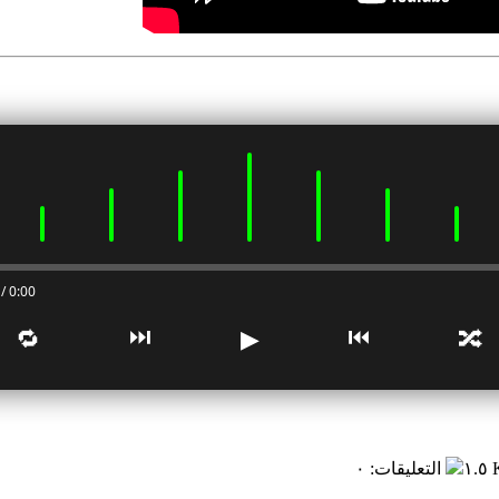
0:00 / 0:00
⏭
⏮
🔁
▶
🔀
١.٥
التعليقات
:
٠