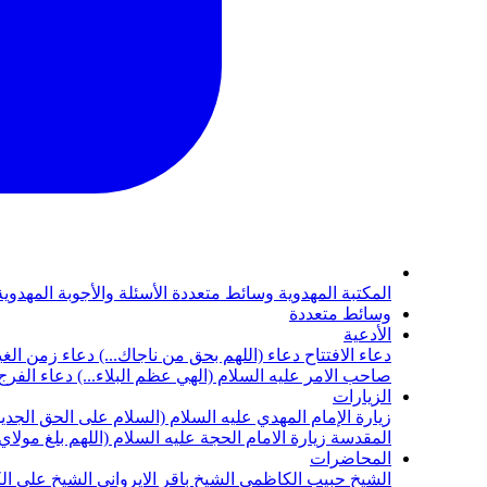
المكتبة المهدوية
وسائط متعددة
الأسئلة والأجوبة المهدوي
وسائط متعددة
الأدعية
دعاء الافتتاح
دعاء (اللهم بحق من ناجاك...)
دعاء زمن الغي
صاحب الامر عليه السلام (الهي عظم البلاء...)
دعاء الفرج 
الزيارات
زيارة الإمام المهدي عليه السلام (السلام على الحق الجديد
المقدسة
زيارة الامام الحجة عليه السلام (اللهم بلغ مولا
المحاضرات
الشيخ حبيب الكاظمي
الشيخ باقر الايرواني
الشيخ علي ال