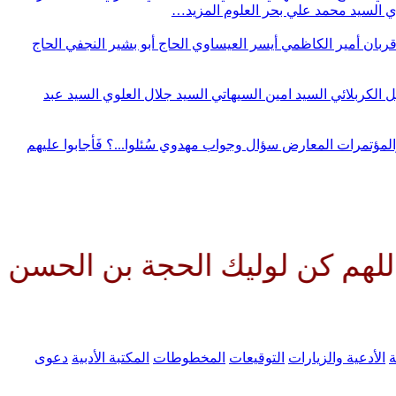
وي
السيد محمد علي بحر العلوم
المزيد…
قربان
أمير الكاظمي
أيسر العيساوي
الحاج أبو بشير النجفي
الحاج
ل الكربلائي
السيد امين السيهاتي
السيد جلال العلوي
السيد عبد
المؤتمرات
المعارض
سؤال وجواب مهدوي
سُئلوا...؟ فَأجابوا عليهم
وليك الحجة بن الحسن صلواتك علي
ة
الأدعية والزيارات
التوقيعات
المخطوطات
المكتبة الأدبية
دعوى