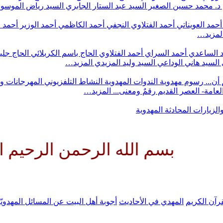
د. محمد حسين الصغير
السيد عبد الستار الجابري
السيد رياض الموس
أحمد العويناتي
أحمد الفتلاوي النجفي
أحمد الكاظمي
أحمد الوزير
أحمد 
لمزيد…
 الساعدي
أحمد السراي
أحمد الفتلاوي
الحاج باسم الكربلائي
الحاج جلي
السيد هاني الوداعي
السيد وليد المزيدي
المزيد…
أن...
رسوم مهدوية
الندوات المهدوية
النشاط التلفزيوني
المهرجانات و
 العامة- العصر القديم
رقمٌ ومعنى...
المزيد…
والزيارات
المحادثة المهدوية
 الله الرحمن الرحيم اللهم كن ل
رآن الكريم
المهدي في الأحاديث
أجوبة أهل البيت عن المسائل المهدويّ