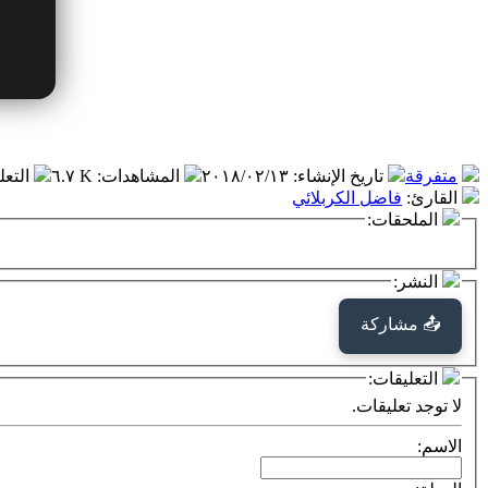
متفرقة
تاريخ الإنشاء
:
٢٠١٨/٠٢/١٣
المشاهدات
:
٦.٧ K
التعل
القارئ
:
فاضل الكربلائي
الملحقات:
النشر:
📤 مشاركة
التعليقات:
لا توجد تعليقات.
الاسم: