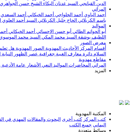
الدين القبانجي
السيد عدنان البكاء
الشيخ حسن الجواهري
المراثي
أحمد الباوي
أحمد الحلواجي
أحمد الخيكاني
أحمد السعدي
باسم الكربلائي
الحاج جليل الكربلائي
السيد أحمد العلوي
ا
المواليد
أبو الحواتم الطائي
أبو حسن الإحسائي
أحمد الخيكاني
أحمد
اللطيف بوشقة
السيد محمد المكي
السيد محمد الموسوي
معرض الصور
أقسام المركز
الأحاديث المهدوية
الصور المهدوية
هل تعلم 
السلام
دائرة معارف الغيبة
جغرافية عصر الظهور
النيابة
مقاطع مهدوية
المراثي
المحاضرات
المواليد
النعي
الأشعار
عامة
الأدعية 
المزيد
بسم
المكتبة المهدوية
كتب المركز
كتب أخرى
البحوث والمقالات
المهدي في الق
اليماني
جميع الكتب
وسائط متعددة