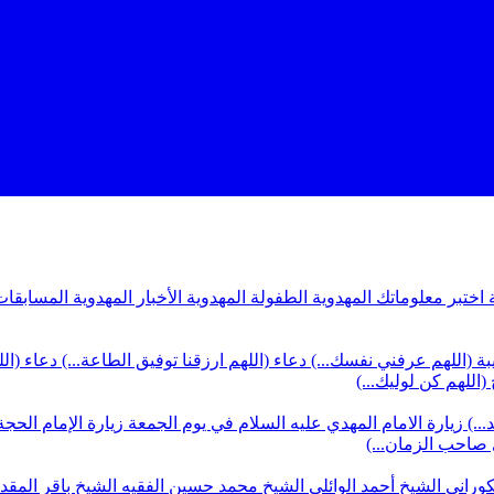
ة
اختبر معلوماتك المهدوية
الطفولة المهدوية
الأخبار المهدوية
المسابقات
بة (اللهم عرفني نفسك...)
دعاء (اللهم ارزقنا توفيق الطاعة...)
دعاء (ال
(اللهم كن لوليك...)
...)
زيارة الامام المهدي عليه السلام في يوم الجمعة
زيارة الإمام الحجة
ي صاحب الزمان...)
كوراني
الشيخ أحمد الوائلي
الشيخ محمد حسين الفقيه
الشيخ باقر المق