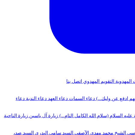
 المهدوية
التقويم المهدوي
اتصل بنا
لهم ادفع عن وليك...)
دعاء السمات
دعاء العهد
دعاء الندبة
دعاء
 عليه السلام (سلام الله الكامل التام...)
زيارة آل ياسين
زيارة الناحية
دسي
الشيخ محمد مهدي الآصفي
السيد سامي البدري
السيد صدر