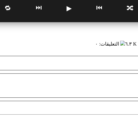
⏭
⏮
🔁
▶
🔀
٦.٣ K
التعليقات
:
٠