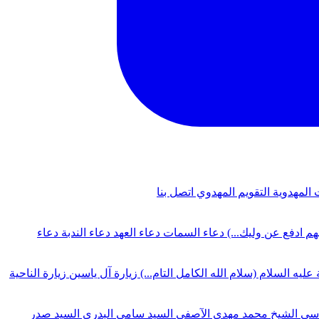
 المهدوية
التقويم المهدوي
اتصل بنا
لهم ادفع عن وليك...)
دعاء السمات
دعاء العهد
دعاء الندبة
دعاء
 عليه السلام (سلام الله الكامل التام...)
زيارة آل ياسين
زيارة الناحية
دسي
الشيخ محمد مهدي الآصفي
السيد سامي البدري
السيد صدر