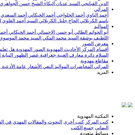
الدين القبانجي
السيد عدنان البكاء
الشيخ حسن الجواهري
المراثي
أحمد الباوي
أحمد الحلواجي
أحمد الخيكاني
أحمد السعدي
باسم الكربلائي
الحاج جليل الكربلائي
السيد أحمد العلوي
ا
المواليد
أبو الحواتم الطائي
أبو حسن الإحسائي
أحمد الخيكاني
أحمد
اللطيف بوشقة
السيد محمد المكي
السيد محمد الموسوي
معرض الصور
أقسام المركز
الأحاديث المهدوية
الصور المهدوية
هل تعلم 
السلام
دائرة معارف الغيبة
جغرافية عصر الظهور
النيابة
مقاطع مهدوية
المراثي
المحاضرات
المواليد
النعي
الأشعار
عامة
الأدعية 
المزيد
بسم
المكتبة المهدوية
كتب المركز
كتب أخرى
البحوث والمقالات
المهدي في الق
اليماني
جميع الكتب
وسائط متعددة