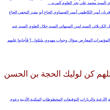
وي
السيد محمد علي بحر العلوم
المزيد…
قربان
أمير الكاظمي
أيسر العيساوي
الحاج أبو بشير النجفي
الحاج
ل الكربلائي
السيد امين السيهاتي
السيد جلال العلوي
السيد عبد
المؤتمرات
المعارض
سؤال وجواب مهدوي
سُئلوا...؟ فَأجابوا عليهم
وليك الحجة بن الحسن صلواتك عليه
ة
الأدعية والزيارات
التوقيعات
المخطوطات
المكتبة الأدبية
دعوى