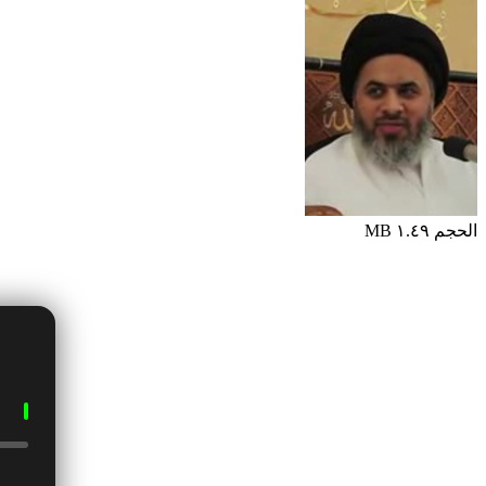
الحجم ١.٤٩ MB