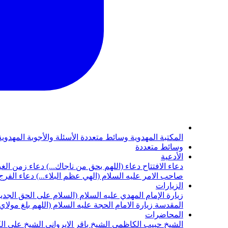
المكتبة المهدوية
وسائط متعددة
الأسئلة والأجوبة المهدوي
وسائط متعددة
الأدعية
دعاء الافتتاح
دعاء (اللهم بحق من ناجاك...)
دعاء زمن الغي
صاحب الامر عليه السلام (الهي عظم البلاء...)
دعاء الفرج 
الزيارات
زيارة الإمام المهدي عليه السلام (السلام على الحق الجديد
المقدسة
زيارة الامام الحجة عليه السلام (اللهم بلغ مولا
المحاضرات
الشيخ حبيب الكاظمي
الشيخ باقر الايرواني
الشيخ علي ال