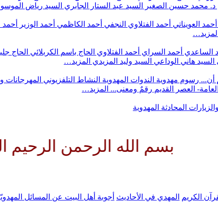
د. محمد حسين الصغير
السيد عبد الستار الجابري
السيد رياض الموس
أحمد العويناتي
أحمد الفتلاوي النجفي
أحمد الكاظمي
أحمد الوزير
أحمد 
لمزيد…
 الساعدي
أحمد السراي
أحمد الفتلاوي
الحاج باسم الكربلائي
الحاج جلي
السيد هاني الوداعي
السيد وليد المزيدي
المزيد…
أن...
رسوم مهدوية
الندوات المهدوية
النشاط التلفزيوني
المهرجانات و
 العامة- العصر القديم
رقمٌ ومعنى...
المزيد…
والزيارات
المحادثة المهدوية
 الله الرحمن الرحيم اللهم كن ل
رآن الكريم
المهدي في الأحاديث
أجوبة أهل البيت عن المسائل المهدويّ