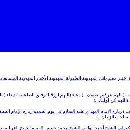
ة
اختبر معلوماتك المهدوية
الطفولة المهدوية
الأخبار المهدوية
المسابقات
بة (اللهم عرفني نفسك...)
دعاء (اللهم ارزقنا توفيق الطاعة...)
دعاء (ال
(اللهم كن لوليك...)
...)
زيارة الامام المهدي عليه السلام في يوم الجمعة
زيارة الإمام الحجة
ي صاحب الزمان...)
كوراني
الشيخ أحمد الوائلي
الشيخ محمد حسين الفقيه
الشيخ باقر المق