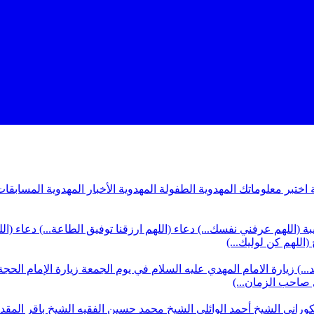
ة
اختبر معلوماتك المهدوية
الطفولة المهدوية
الأخبار المهدوية
المسابقات
بة (اللهم عرفني نفسك...)
دعاء (اللهم ارزقنا توفيق الطاعة...)
دعاء (ال
(اللهم كن لوليك...)
...)
زيارة الامام المهدي عليه السلام في يوم الجمعة
زيارة الإمام الحجة
ي صاحب الزمان...)
كوراني
الشيخ أحمد الوائلي
الشيخ محمد حسين الفقيه
الشيخ باقر المق