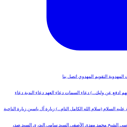
 المهدوية
التقويم المهدوي
اتصل بنا
لهم ادفع عن وليك...)
دعاء السمات
دعاء العهد
دعاء الندبة
دعاء
 عليه السلام (سلام الله الكامل التام...)
زيارة آل ياسين
زيارة الناحية
دسي
الشيخ محمد مهدي الآصفي
السيد سامي البدري
السيد صدر