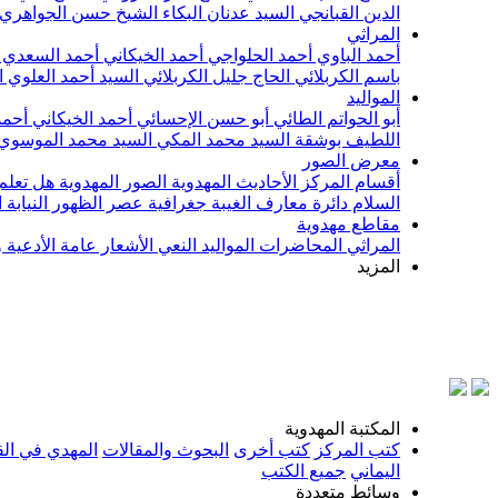
الدين القبانجي
السيد عدنان البكاء
الشيخ حسن الجواهري
المراثي
أحمد الباوي
أحمد الحلواجي
أحمد الخيكاني
أحمد السعدي
باسم الكربلائي
الحاج جليل الكربلائي
السيد أحمد العلوي
ا
المواليد
أبو الحواتم الطائي
أبو حسن الإحسائي
أحمد الخيكاني
أحمد
اللطيف بوشقة
السيد محمد المكي
السيد محمد الموسوي
معرض الصور
أقسام المركز
الأحاديث المهدوية
الصور المهدوية
هل تعلم 
السلام
دائرة معارف الغيبة
جغرافية عصر الظهور
النيابة
مقاطع مهدوية
المراثي
المحاضرات
المواليد
النعي
الأشعار
عامة
الأدعية 
المزيد
بسم
المكتبة المهدوية
كتب المركز
كتب أخرى
البحوث والمقالات
المهدي في الق
اليماني
جميع الكتب
وسائط متعددة