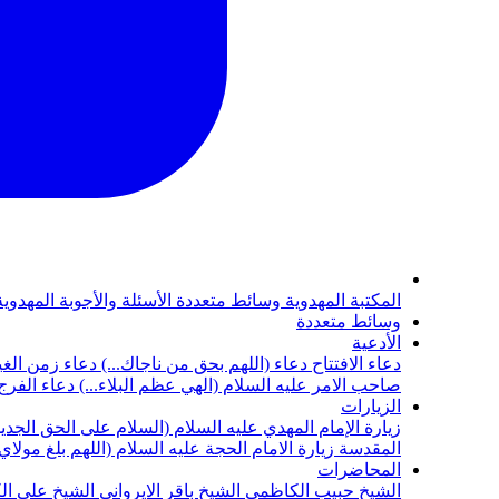
المكتبة المهدوية
وسائط متعددة
الأسئلة والأجوبة المهدوي
وسائط متعددة
الأدعية
دعاء الافتتاح
دعاء (اللهم بحق من ناجاك...)
دعاء زمن الغي
صاحب الامر عليه السلام (الهي عظم البلاء...)
دعاء الفرج 
الزيارات
زيارة الإمام المهدي عليه السلام (السلام على الحق الجديد
المقدسة
زيارة الامام الحجة عليه السلام (اللهم بلغ مولا
المحاضرات
الشيخ حبيب الكاظمي
الشيخ باقر الايرواني
الشيخ علي ال