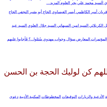
وي
السيد محمد علي بحر العلوم
المزيد…
قربان
أمير الكاظمي
أيسر العيساوي
الحاج أبو بشير النجفي
الحاج
ل الكربلائي
السيد امين السيهاتي
السيد جلال العلوي
السيد عبد
المؤتمرات
المعارض
سؤال وجواب مهدوي
سُئلوا...؟ فَأجابوا عليهم
وليك الحجة بن الحسن صلواتك عليه
ة
الأدعية والزيارات
التوقيعات
المخطوطات
المكتبة الأدبية
دعوى