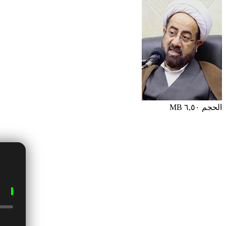
الحجم ٦,٥٠ MB