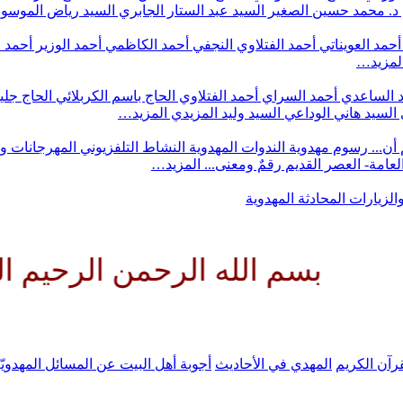
د. محمد حسين الصغير
السيد عبد الستار الجابري
السيد رياض الموس
أحمد العويناتي
أحمد الفتلاوي النجفي
أحمد الكاظمي
أحمد الوزير
أحمد 
لمزيد…
 الساعدي
أحمد السراي
أحمد الفتلاوي
الحاج باسم الكربلائي
الحاج جلي
السيد هاني الوداعي
السيد وليد المزيدي
المزيد…
أن...
رسوم مهدوية
الندوات المهدوية
النشاط التلفزيوني
المهرجانات و
 العامة- العصر القديم
رقمٌ ومعنى...
المزيد…
والزيارات
المحادثة المهدوية
 الله الرحمن الرحيم اللهم كن ل
رآن الكريم
المهدي في الأحاديث
أجوبة أهل البيت عن المسائل المهدويّ