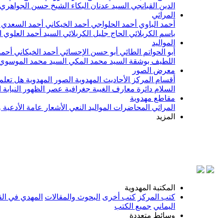
الدين القبانجي
السيد عدنان البكاء
الشيخ حسن الجواهري
المراثي
أحمد الباوي
أحمد الحلواجي
أحمد الخيكاني
أحمد السعدي
باسم الكربلائي
الحاج جليل الكربلائي
السيد أحمد العلوي
ا
المواليد
أبو الحواتم الطائي
أبو حسن الإحسائي
أحمد الخيكاني
أحمد
اللطيف بوشقة
السيد محمد المكي
السيد محمد الموسوي
معرض الصور
أقسام المركز
الأحاديث المهدوية
الصور المهدوية
هل تعلم 
السلام
دائرة معارف الغيبة
جغرافية عصر الظهور
النيابة
مقاطع مهدوية
المراثي
المحاضرات
المواليد
النعي
الأشعار
عامة
الأدعية 
المزيد
بس
المكتبة المهدوية
كتب المركز
كتب أخرى
البحوث والمقالات
المهدي في الق
اليماني
جميع الكتب
وسائط متعددة