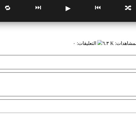
⏭
⏮
🔁
▶
🔀
لمشاهدات
:
٦.٣ K
التعليقات
:
٠