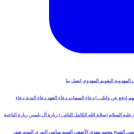
 المهدوية
التقويم المهدوي
اتصل بنا
لهم ادفع عن وليك...)
دعاء السمات
دعاء العهد
دعاء الندبة
دعاء
 عليه السلام (سلام الله الكامل التام...)
زيارة آل ياسين
زيارة الناحية
دسي
الشيخ محمد مهدي الآصفي
السيد سامي البدري
السيد صدر