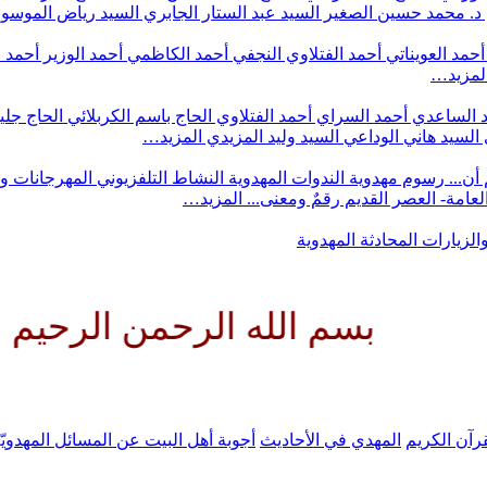
د. محمد حسين الصغير
السيد عبد الستار الجابري
السيد رياض الموس
أحمد العويناتي
أحمد الفتلاوي النجفي
أحمد الكاظمي
أحمد الوزير
أحمد 
لمزيد…
 الساعدي
أحمد السراي
أحمد الفتلاوي
الحاج باسم الكربلائي
الحاج جلي
السيد هاني الوداعي
السيد وليد المزيدي
المزيد…
أن...
رسوم مهدوية
الندوات المهدوية
النشاط التلفزيوني
المهرجانات و
 العامة- العصر القديم
رقمٌ ومعنى...
المزيد…
والزيارات
المحادثة المهدوية
م الله الرحمن الرحيم اللهم كن ل
رآن الكريم
المهدي في الأحاديث
أجوبة أهل البيت عن المسائل المهدويّ