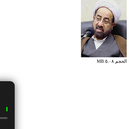
الحجم ٥.٠٨ MB