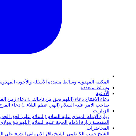
المكتبة المهدوية
وسائط متعددة
الأسئلة والأجوبة المهدوي
وسائط متعددة
الأدعية
دعاء الافتتاح
دعاء (اللهم بحق من ناجاك...)
دعاء زمن الغي
صاحب الامر عليه السلام (الهي عظم البلاء...)
دعاء الفرج 
الزيارات
زيارة الإمام المهدي عليه السلام (السلام على الحق الجديد
المقدسة
زيارة الامام الحجة عليه السلام (اللهم بلغ مولا
المحاضرات
الشيخ حبيب الكاظمي
الشيخ باقر الايرواني
الشيخ علي ال