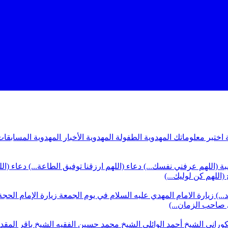
ة
اختبر معلوماتك المهدوية
الطفولة المهدوية
الأخبار المهدوية
المسابقات
بة (اللهم عرفني نفسك...)
دعاء (اللهم ارزقنا توفيق الطاعة...)
دعاء (ال
(اللهم كن لوليك...)
...)
زيارة الامام المهدي عليه السلام في يوم الجمعة
زيارة الإمام الحجة
ي صاحب الزمان...)
كوراني
الشيخ أحمد الوائلي
الشيخ محمد حسين الفقيه
الشيخ باقر المق