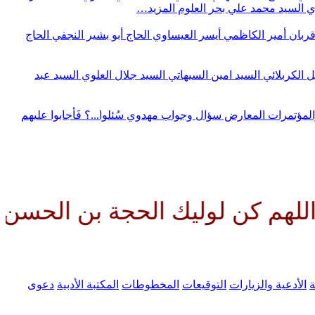
وي
السيد محمد علي بحر العلوم
المزيد…
قربان
أمير الكاظمي
أيسر العيساوي
الحاج أبو بشير النجفي
الحاج
ل الكربلائي
السيد امين السيهاتي
السيد جلال العلوي
السيد عبد
المؤتمرات
المعارض
سؤال وجواب مهدوي
سُئلوا...؟ فَأجابوا عليهم
وليك الحجة بن الحسن صلواتك علي
ة
الأدعية والزيارات
التوقيعات
المخطوطات
المكتبة الأدبية
دعوى