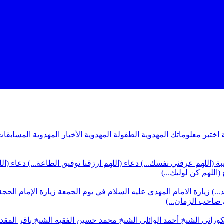
ة
اختبر معلوماتك المهدوية
الطفولة المهدوية
الأخبار المهدوية
المسابقات
بة (اللهم عرفني نفسك...)
دعاء (اللهم ارزقنا توفيق الطاعة...)
دعاء (ال
(اللهم كن لوليك...)
...)
زيارة الامام المهدي عليه السلام في يوم الجمعة
زيارة الإمام الحجة
ي صاحب الزمان...)
كوراني
الشيخ أحمد الوائلي
الشيخ محمد حسين الفقيه
الشيخ باقر المق