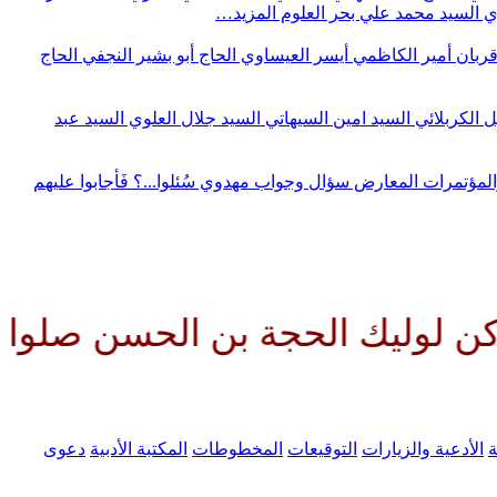
وي
السيد محمد علي بحر العلوم
المزيد…
قربان
أمير الكاظمي
أيسر العيساوي
الحاج أبو بشير النجفي
الحاج
ل الكربلائي
السيد امين السيهاتي
السيد جلال العلوي
السيد عبد
المؤتمرات
المعارض
سؤال وجواب مهدوي
سُئلوا...؟ فَأجابوا عليهم
الحجة بن الحسن صلواتك عليه وعلى
ة
الأدعية والزيارات
التوقيعات
المخطوطات
المكتبة الأدبية
دعوى