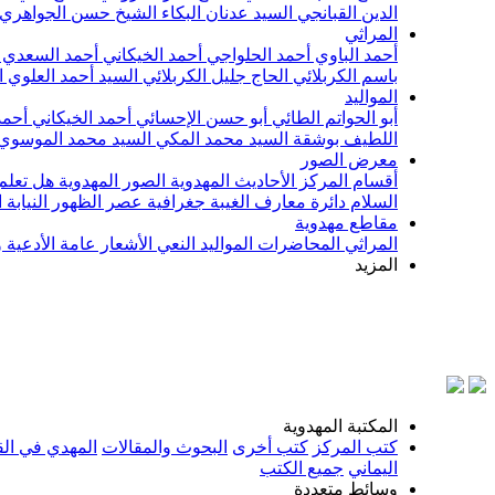
الدين القبانجي
السيد عدنان البكاء
الشيخ حسن الجواهري
المراثي
أحمد الباوي
أحمد الحلواجي
أحمد الخيكاني
أحمد السعدي
باسم الكربلائي
الحاج جليل الكربلائي
السيد أحمد العلوي
ا
المواليد
أبو الحواتم الطائي
أبو حسن الإحسائي
أحمد الخيكاني
أحمد
اللطيف بوشقة
السيد محمد المكي
السيد محمد الموسوي
معرض الصور
أقسام المركز
الأحاديث المهدوية
الصور المهدوية
هل تعلم 
السلام
دائرة معارف الغيبة
جغرافية عصر الظهور
النيابة
مقاطع مهدوية
المراثي
المحاضرات
المواليد
النعي
الأشعار
عامة
الأدعية 
المزيد
بسم الله
المكتبة المهدوية
كتب المركز
كتب أخرى
البحوث والمقالات
المهدي في الق
اليماني
جميع الكتب
وسائط متعددة