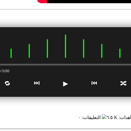
0:00 / 0:00
⏭
⏮
🔁
▶
🔀
هدات
:
٦.٥ K
التعليقات
:
٠