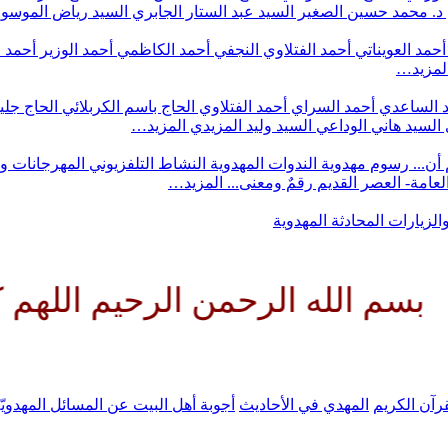
د. محمد حسين الصغير
السيد عبد الستار الجابري
السيد رياض الموس
أحمد العويناتي
أحمد الفتلاوي النجفي
أحمد الكاظمي
أحمد الوزير
أحمد 
لمزيد…
 الساعدي
أحمد السراي
أحمد الفتلاوي
الحاج باسم الكربلائي
الحاج جلي
السيد هاني الوداعي
السيد وليد المزيدي
المزيد…
أن...
رسوم مهدوية
الندوات المهدوية
النشاط التلفزيوني
المهرجانات و
 العامة- العصر القديم
رقمٌ ومعنى...
المزيد…
والزيارات
المحادثة المهدوية
 الرحمن الرحيم اللهم كن لوليك 
رآن الكريم
المهدي في الأحاديث
أجوبة أهل البيت عن المسائل المهدويّ