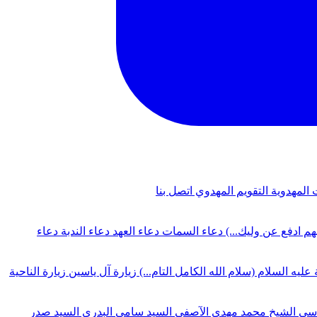
 المهدوية
التقويم المهدوي
اتصل بنا
لهم ادفع عن وليك...)
دعاء السمات
دعاء العهد
دعاء الندبة
دعاء
 عليه السلام (سلام الله الكامل التام...)
زيارة آل ياسين
زيارة الناحية
دسي
الشيخ محمد مهدي الآصفي
السيد سامي البدري
السيد صدر