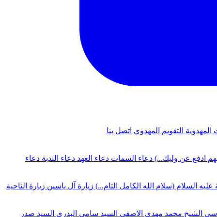
 المهدوية
التقويم المهدوي
اتصل بنا
لهم ادفع عن وليك...)
دعاء السمات
دعاء العهد
دعاء الندبة
دعاء
 عليه السلام (سلام الله الكامل التام...)
زيارة آل ياسين
زيارة الناحية
دسي
الشيخ محمد مهدي الآصفي
السيد سامي البدري
السيد صدر