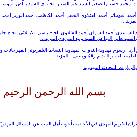
د. محمد حسين الصغير
السيد عبد الستار الجابري
السيد رياض الموس
أحمد العويناتي
أحمد الفتلاوي النجفي
أحمد الكاظمي
أحمد الوزير
أحمد 
لمزيد…
 الساعدي
أحمد السراي
أحمد الفتلاوي
الحاج باسم الكربلائي
الحاج جلي
السيد هاني الوداعي
السيد وليد المزيدي
المزيد…
أن...
رسوم مهدوية
الندوات المهدوية
النشاط التلفزيوني
المهرجانات و
 العامة- العصر القديم
رقمٌ ومعنى...
المزيد…
والزيارات
المحادثة المهدوية
م الله الرحمن الرحيم اللهم كن ل
رآن الكريم
المهدي في الأحاديث
أجوبة أهل البيت عن المسائل المهدويّ