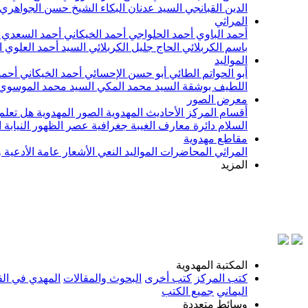
الدين القبانجي
السيد عدنان البكاء
الشيخ حسن الجواهري
المراثي
أحمد الباوي
أحمد الحلواجي
أحمد الخيكاني
أحمد السعدي
باسم الكربلائي
الحاج جليل الكربلائي
السيد أحمد العلوي
ا
المواليد
أبو الحواتم الطائي
أبو حسن الإحسائي
أحمد الخيكاني
أحمد
اللطيف بوشقة
السيد محمد المكي
السيد محمد الموسوي
معرض الصور
أقسام المركز
الأحاديث المهدوية
الصور المهدوية
هل تعلم 
السلام
دائرة معارف الغيبة
جغرافية عصر الظهور
النيابة
مقاطع مهدوية
المراثي
المحاضرات
المواليد
النعي
الأشعار
عامة
الأدعية 
المزيد
بس
المكتبة المهدوية
كتب المركز
كتب أخرى
البحوث والمقالات
المهدي في الق
اليماني
جميع الكتب
وسائط متعددة