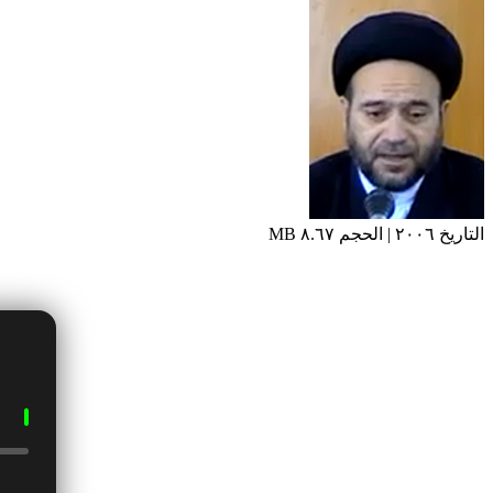
التاريخ ٢٠٠٦ | الحجم ٨.٦٧ MB