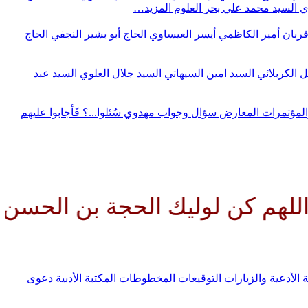
وي
السيد محمد علي بحر العلوم
المزيد…
قربان
أمير الكاظمي
أيسر العيساوي
الحاج أبو بشير النجفي
الحاج
ل الكربلائي
السيد امين السيهاتي
السيد جلال العلوي
السيد عبد
المؤتمرات
المعارض
سؤال وجواب مهدوي
سُئلوا...؟ فَأجابوا عليهم
وليك الحجة بن الحسن صلواتك علي
ة
الأدعية والزيارات
التوقيعات
المخطوطات
المكتبة الأدبية
دعوى