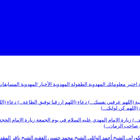
ة
اختبر معلوماتك المهدوية
الطفولة المهدوية
الأخبار المهدوية
المسابقات
بة (اللهم عرفني نفسك...)
دعاء (اللهم ارزقنا توفيق الطاعة...)
دعاء (ال
(اللهم كن لوليك...)
...)
زيارة الامام المهدي عليه السلام في يوم الجمعة
زيارة الإمام الحجة
ي صاحب الزمان...)
كوراني
الشيخ أحمد الوائلي
الشيخ محمد حسين الفقيه
الشيخ باقر المق