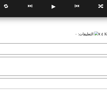
⏭
⏮
🔁
▶
🔀
٧.٤ 
التعليقات
:
٠