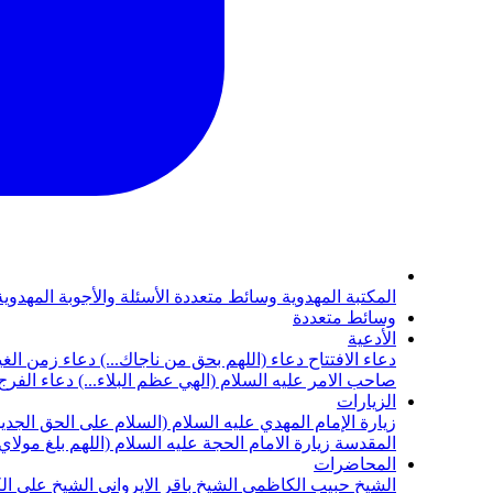
المكتبة المهدوية
وسائط متعددة
الأسئلة والأجوبة المهدوي
وسائط متعددة
الأدعية
دعاء الافتتاح
دعاء (اللهم بحق من ناجاك...)
دعاء زمن الغي
صاحب الامر عليه السلام (الهي عظم البلاء...)
دعاء الفرج 
الزيارات
زيارة الإمام المهدي عليه السلام (السلام على الحق الجديد
المقدسة
زيارة الامام الحجة عليه السلام (اللهم بلغ مولا
المحاضرات
الشيخ حبيب الكاظمي
الشيخ باقر الايرواني
الشيخ علي ال