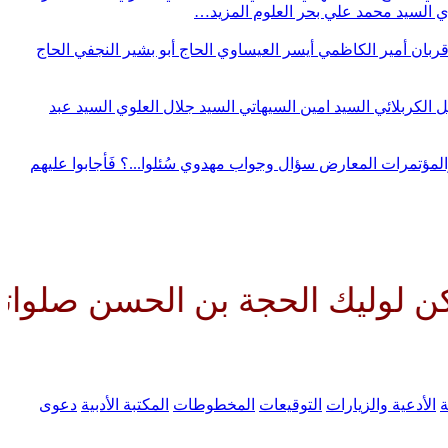
وي
السيد محمد علي بحر العلوم
المزيد…
قربان
أمير الكاظمي
أيسر العيساوي
الحاج أبو بشير النجفي
الحاج
ل الكربلائي
السيد امين السيهاتي
السيد جلال العلوي
السيد عبد
المؤتمرات
المعارض
سؤال وجواب مهدوي
سُئلوا...؟ فَأجابوا عليهم
لحجة بن الحسن صلواتك عليه وعلى
ة
الأدعية والزيارات
التوقيعات
المخطوطات
المكتبة الأدبية
دعوى