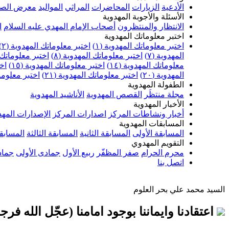
الأدعية
الزيارات
المحاضرات
المراثي
المواليد
معرض الصو
الأسئلة والأجوبة المهدوية
الانتظار والمنتظرون
أصحاب الإمام المهدي عليه السلام
ا
اختبر معلوماتك المهدوية
اختبر معلوماتك المهدوية (١)
اختبر معلوماتك المهدوية (٢)
المهدوية (٧)
اختبر معلوماتك المهدوية (٨)
اختبر معلوماتك ا
معلوماتك المهدوية (١٤)
اختبر معلوماتك المهدوية (١٥)
اخت
المهدوية (٢٠)
اختبر معلوماتك المهدوية (٢١)
اختبر معلوماتك
الطفولة المهدوية
مجلة منتظَر
القصص المهدوية
الأناشيد المهدوية
الأخبار المهدوية
أخبار ونشاطات المركز
اصدارات المركز
الإصدارات المهد
المسابقات المهدوية
المسابقة الأولى
المسابقة الثانية
المسابقة الثالثة
المسابقة
التقويم المهدوي
محرم الحرام
صفر المظفّر
ربيع الأول
جمادى الأولى
جماد
اتصل بنا
السيد محمد علي بحر العلوم
اعتقادنا وايماننا بوجود امامنا (عجّل الله فرجه