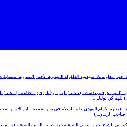
ة
اختبر معلوماتك المهدوية
الطفولة المهدوية
الأخبار المهدوية
المسابقات
بة (اللهم عرفني نفسك...)
دعاء (اللهم ارزقنا توفيق الطاعة...)
دعاء (ال
(اللهم كن لوليك...)
...)
زيارة الامام المهدي عليه السلام في يوم الجمعة
زيارة الإمام الحجة
ي صاحب الزمان...)
كوراني
الشيخ أحمد الوائلي
الشيخ محمد حسين الفقيه
الشيخ باقر المق