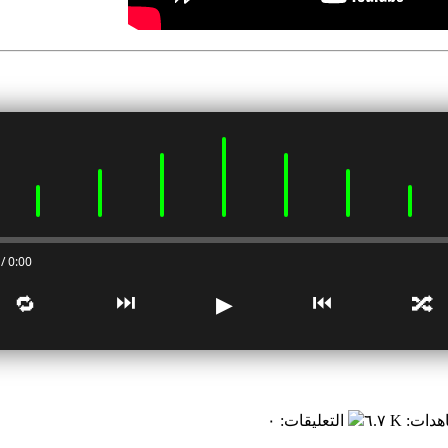
0:00 / 0:00
⏭
⏮
🔁
▶
🔀
هدات
:
٦.٧ K
التعليقات
:
٠