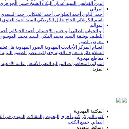
الدين القبانجي
السيد عدنان البكاء
الشيخ حسن الجواهري
المراثي
أحمد الباوي
أحمد الحلواجي
أحمد الخيكاني
أحمد السعدي
باسم الكربلائي
الحاج جليل الكربلائي
السيد أحمد العلوي
ا
المواليد
أبو الحواتم الطائي
أبو حسن الإحسائي
أحمد الخيكاني
أحمد
اللطيف بوشقة
السيد محمد المكي
السيد محمد الموسوي
معرض الصور
أقسام المركز
الأحاديث المهدوية
الصور المهدوية
هل تعلم 
السلام
دائرة معارف الغيبة
جغرافية عصر الظهور
النيابة
مقاطع مهدوية
المراثي
المحاضرات
المواليد
النعي
الأشعار
عامة
الأدعية 
المزيد
بسم الله
المكتبة المهدوية
كتب المركز
كتب أخرى
البحوث والمقالات
المهدي في الق
اليماني
جميع الكتب
وسائط متعددة