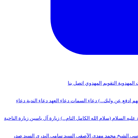
 المهدوية
التقويم المهدوي
اتصل بنا
لهم ادفع عن وليك...)
دعاء السمات
دعاء العهد
دعاء الندبة
دعاء
 عليه السلام (سلام الله الكامل التام...)
زيارة آل ياسين
زيارة الناحية
دسي
الشيخ محمد مهدي الآصفي
السيد سامي البدري
السيد صدر