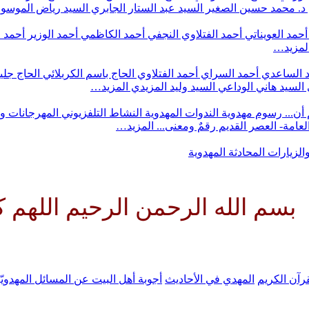
د. محمد حسين الصغير
السيد عبد الستار الجابري
السيد رياض الموس
أحمد العويناتي
أحمد الفتلاوي النجفي
أحمد الكاظمي
أحمد الوزير
أحمد 
لمزيد…
 الساعدي
أحمد السراي
أحمد الفتلاوي
الحاج باسم الكربلائي
الحاج جلي
السيد هاني الوداعي
السيد وليد المزيدي
المزيد…
أن...
رسوم مهدوية
الندوات المهدوية
النشاط التلفزيوني
المهرجانات و
 العامة- العصر القديم
رقمٌ ومعنى...
المزيد…
والزيارات
المحادثة المهدوية
 الرحمن الرحيم اللهم كن لوليك ا
رآن الكريم
المهدي في الأحاديث
أجوبة أهل البيت عن المسائل المهدويّ