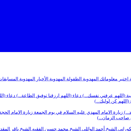
ة
اختبر معلوماتك المهدوية
الطفولة المهدوية
الأخبار المهدوية
المسابقات
بة (اللهم عرفني نفسك...)
دعاء (اللهم ارزقنا توفيق الطاعة...)
دعاء (ال
(اللهم كن لوليك...)
...)
زيارة الامام المهدي عليه السلام في يوم الجمعة
زيارة الإمام الحجة
ي صاحب الزمان...)
كوراني
الشيخ أحمد الوائلي
الشيخ محمد حسين الفقيه
الشيخ باقر المق