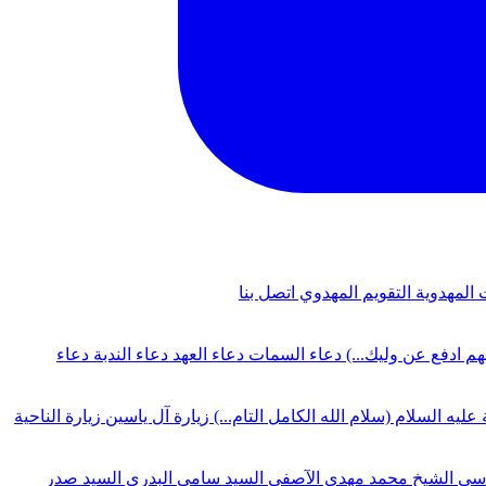
 المهدوية
التقويم المهدوي
اتصل بنا
لهم ادفع عن وليك...)
دعاء السمات
دعاء العهد
دعاء الندبة
دعاء
 عليه السلام (سلام الله الكامل التام...)
زيارة آل ياسين
زيارة الناحية
دسي
الشيخ محمد مهدي الآصفي
السيد سامي البدري
السيد صدر