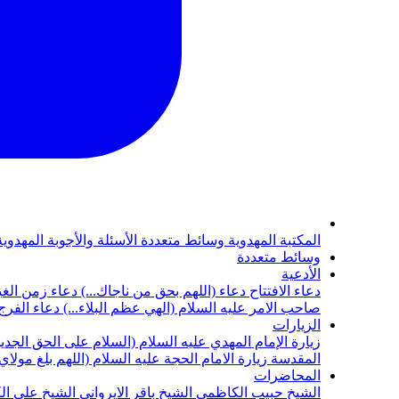
المكتبة المهدوية
وسائط متعددة
الأسئلة والأجوبة المهدوي
وسائط متعددة
الأدعية
دعاء الافتتاح
دعاء (اللهم بحق من ناجاك...)
دعاء زمن الغي
صاحب الامر عليه السلام (الهي عظم البلاء...)
دعاء الفرج 
الزيارات
زيارة الإمام المهدي عليه السلام (السلام على الحق الجديد
المقدسة
زيارة الامام الحجة عليه السلام (اللهم بلغ مولا
المحاضرات
الشيخ حبيب الكاظمي
الشيخ باقر الايرواني
الشيخ علي ال