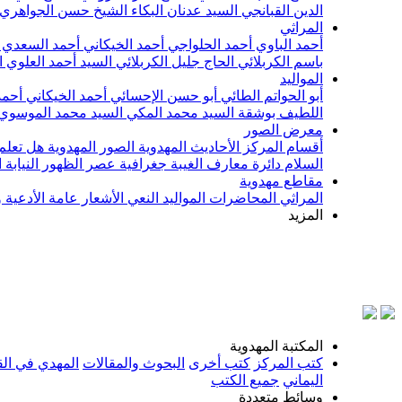
الدين القبانجي
السيد عدنان البكاء
الشيخ حسن الجواهري
المراثي
أحمد الباوي
أحمد الحلواجي
أحمد الخيكاني
أحمد السعدي
باسم الكربلائي
الحاج جليل الكربلائي
السيد أحمد العلوي
ا
المواليد
أبو الحواتم الطائي
أبو حسن الإحسائي
أحمد الخيكاني
أحمد
اللطيف بوشقة
السيد محمد المكي
السيد محمد الموسوي
معرض الصور
أقسام المركز
الأحاديث المهدوية
الصور المهدوية
هل تعلم 
السلام
دائرة معارف الغيبة
جغرافية عصر الظهور
النيابة
مقاطع مهدوية
المراثي
المحاضرات
المواليد
النعي
الأشعار
عامة
الأدعية 
المزيد
بس
المكتبة المهدوية
كتب المركز
كتب أخرى
البحوث والمقالات
المهدي في الق
اليماني
جميع الكتب
وسائط متعددة