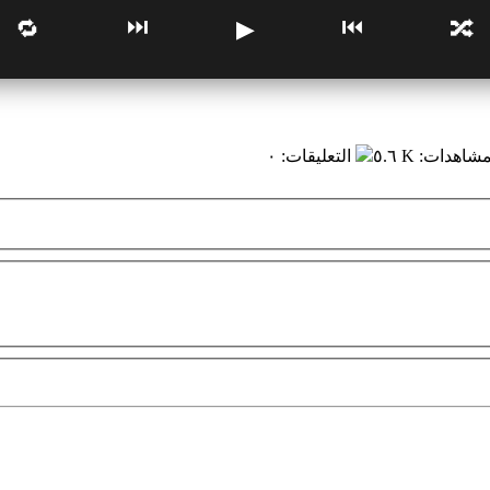
⏭
⏮
🔁
▶
🔀
مشاهدات
:
٥.٦ K
التعليقات
:
٠