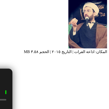
المكان: اذاعة الفرات | التاريخ ٢٠١٥ | الحجم ٣.٥٨ MB