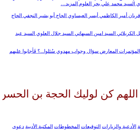
وي
السيد محمد علي بحر العلوم
المزيد…
قربان
أمير الكاظمي
أيسر العيساوي
الحاج أبو بشير النجفي
الحاج
ل الكربلائي
السيد امين السيهاتي
السيد جلال العلوي
السيد عبد
المؤتمرات
المعارض
سؤال وجواب مهدوي
سُئلوا...؟ فَأجابوا عليهم
لوليك الحجة بن الحسن صلواتك عل
ة
الأدعية والزيارات
التوقيعات
المخطوطات
المكتبة الأدبية
دعوى