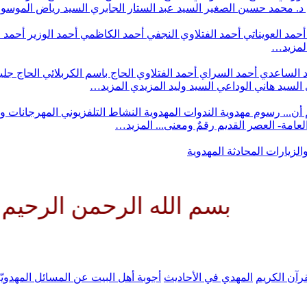
د. محمد حسين الصغير
السيد عبد الستار الجابري
السيد رياض الموس
أحمد العويناتي
أحمد الفتلاوي النجفي
أحمد الكاظمي
أحمد الوزير
أحمد 
لمزيد…
 الساعدي
أحمد السراي
أحمد الفتلاوي
الحاج باسم الكربلائي
الحاج جلي
السيد هاني الوداعي
السيد وليد المزيدي
المزيد…
أن...
رسوم مهدوية
الندوات المهدوية
النشاط التلفزيوني
المهرجانات و
 العامة- العصر القديم
رقمٌ ومعنى...
المزيد…
والزيارات
المحادثة المهدوية
م الله الرحمن الرحيم اللهم كن 
رآن الكريم
المهدي في الأحاديث
أجوبة أهل البيت عن المسائل المهدويّ