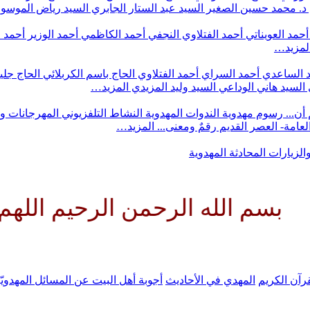
د. محمد حسين الصغير
السيد عبد الستار الجابري
السيد رياض الموس
أحمد العويناتي
أحمد الفتلاوي النجفي
أحمد الكاظمي
أحمد الوزير
أحمد 
لمزيد…
 الساعدي
أحمد السراي
أحمد الفتلاوي
الحاج باسم الكربلائي
الحاج جلي
السيد هاني الوداعي
السيد وليد المزيدي
المزيد…
أن...
رسوم مهدوية
الندوات المهدوية
النشاط التلفزيوني
المهرجانات و
 العامة- العصر القديم
رقمٌ ومعنى...
المزيد…
والزيارات
المحادثة المهدوية
ه الرحمن الرحيم اللهم كن لوليك
رآن الكريم
المهدي في الأحاديث
أجوبة أهل البيت عن المسائل المهدويّ