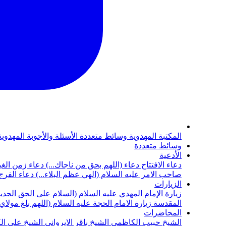
المكتبة المهدوية
وسائط متعددة
الأسئلة والأجوبة المهدوي
وسائط متعددة
الأدعية
دعاء الافتتاح
دعاء (اللهم بحق من ناجاك...)
دعاء زمن الغي
صاحب الامر عليه السلام (الهي عظم البلاء...)
دعاء الفرج 
الزيارات
زيارة الإمام المهدي عليه السلام (السلام على الحق الجديد
المقدسة
زيارة الامام الحجة عليه السلام (اللهم بلغ مولا
المحاضرات
الشيخ حبيب الكاظمي
الشيخ باقر الايرواني
الشيخ علي ال