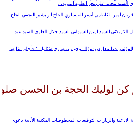
وي
السيد محمد علي بحر العلوم
المزيد…
قربان
أمير الكاظمي
أيسر العيساوي
الحاج أبو بشير النجفي
الحاج
ل الكربلائي
السيد امين السيهاتي
السيد جلال العلوي
السيد عبد
المؤتمرات
المعارض
سؤال وجواب مهدوي
سُئلوا...؟ فَأجابوا عليهم
 الحجة بن الحسن صلواتك عليه وع
ة
الأدعية والزيارات
التوقيعات
المخطوطات
المكتبة الأدبية
دعوى