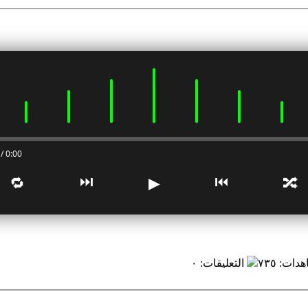
0:00 / 0:00
⏭
⏮
🔁
▶
🔀
هدات
:
٧٣٥
التعليقات
:
٠