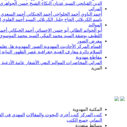
الدين القبانجي
السيد عدنان البكاء
الشيخ حسن الجواهري
المراثي
أحمد الباوي
أحمد الحلواجي
أحمد الخيكاني
أحمد السعدي
باسم الكربلائي
الحاج جليل الكربلائي
السيد أحمد العلوي
ا
المواليد
أبو الحواتم الطائي
أبو حسن الإحسائي
أحمد الخيكاني
أحمد
اللطيف بوشقة
السيد محمد المكي
السيد محمد الموسوي
معرض الصور
أقسام المركز
الأحاديث المهدوية
الصور المهدوية
هل تعلم 
السلام
دائرة معارف الغيبة
جغرافية عصر الظهور
النيابة
مقاطع مهدوية
المراثي
المحاضرات
المواليد
النعي
الأشعار
عامة
الأدعية 
المزيد
بسم الل
المكتبة المهدوية
كتب المركز
كتب أخرى
البحوث والمقالات
المهدي في الق
اليماني
جميع الكتب
وسائط متعددة