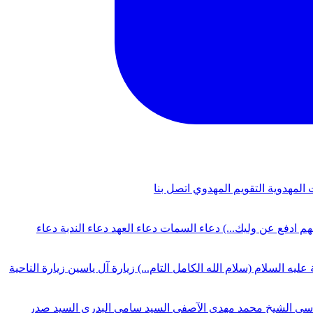
 المهدوية
التقويم المهدوي
اتصل بنا
لهم ادفع عن وليك...)
دعاء السمات
دعاء العهد
دعاء الندبة
دعاء
 عليه السلام (سلام الله الكامل التام...)
زيارة آل ياسين
زيارة الناحية
دسي
الشيخ محمد مهدي الآصفي
السيد سامي البدري
السيد صدر