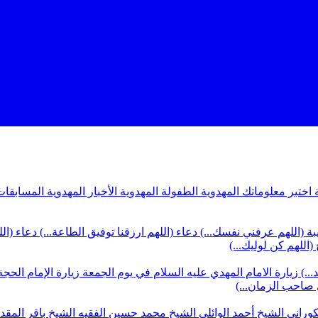
ة
اختبر معلوماتك المهدوية
الطفولة المهدوية
الأخبار المهدوية
المسابقات
بة (اللهم عرفني نفسك...)
دعاء (اللهم ارزقنا توفيق الطاعة...)
دعاء (ال
(اللهم كن لوليك...)
...)
زيارة الامام المهدي عليه السلام في يوم الجمعة
زيارة الإمام الحجة
ي صاحب الزمان...)
كوراني
الشيخ أحمد الوائلي
الشيخ محمد حسين الفقيه
الشيخ باقر المق