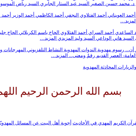
د. محمد حسين الصغير
السيد عبد الستار الجابري
السيد رياض الموس
أحمد العويناتي
أحمد الفتلاوي النجفي
أحمد الكاظمي
أحمد الوزير
أحمد 
لمزيد…
 الساعدي
أحمد السراي
أحمد الفتلاوي
الحاج باسم الكربلائي
الحاج جلي
السيد هاني الوداعي
السيد وليد المزيدي
المزيد…
أن...
رسوم مهدوية
الندوات المهدوية
النشاط التلفزيوني
المهرجانات و
 العامة- العصر القديم
رقمٌ ومعنى...
المزيد…
والزيارات
المحادثة المهدوية
له الرحمن الرحيم اللهم كن لوليك
رآن الكريم
المهدي في الأحاديث
أجوبة أهل البيت عن المسائل المهدويّ