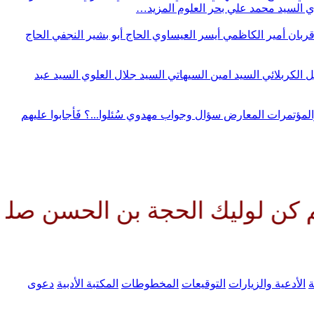
وي
السيد محمد علي بحر العلوم
المزيد…
قربان
أمير الكاظمي
أيسر العيساوي
الحاج أبو بشير النجفي
الحاج
ل الكربلائي
السيد امين السيهاتي
السيد جلال العلوي
السيد عبد
المؤتمرات
المعارض
سؤال وجواب مهدوي
سُئلوا...؟ فَأجابوا عليهم
 الحجة بن الحسن صلواتك عليه وع
ة
الأدعية والزيارات
التوقيعات
المخطوطات
المكتبة الأدبية
دعوى