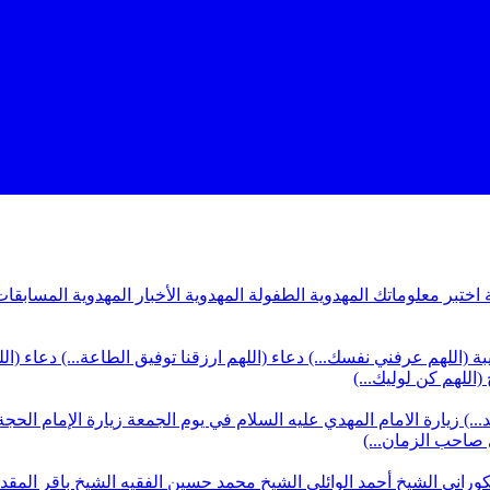
ة
اختبر معلوماتك المهدوية
الطفولة المهدوية
الأخبار المهدوية
المسابقات
بة (اللهم عرفني نفسك...)
دعاء (اللهم ارزقنا توفيق الطاعة...)
دعاء (ال
(اللهم كن لوليك...)
...)
زيارة الامام المهدي عليه السلام في يوم الجمعة
زيارة الإمام الحجة
ي صاحب الزمان...)
كوراني
الشيخ أحمد الوائلي
الشيخ محمد حسين الفقيه
الشيخ باقر المق