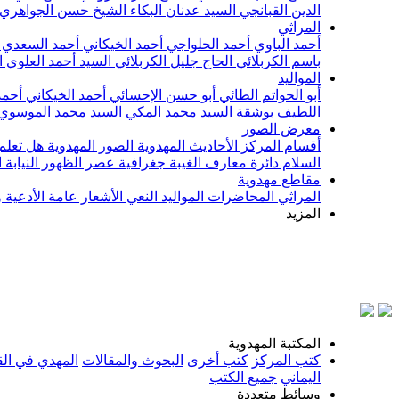
الدين القبانجي
السيد عدنان البكاء
الشيخ حسن الجواهري
المراثي
أحمد الباوي
أحمد الحلواجي
أحمد الخيكاني
أحمد السعدي
باسم الكربلائي
الحاج جليل الكربلائي
السيد أحمد العلوي
ا
المواليد
أبو الحواتم الطائي
أبو حسن الإحسائي
أحمد الخيكاني
أحمد
اللطيف بوشقة
السيد محمد المكي
السيد محمد الموسوي
معرض الصور
أقسام المركز
الأحاديث المهدوية
الصور المهدوية
هل تعلم 
السلام
دائرة معارف الغيبة
جغرافية عصر الظهور
النيابة
مقاطع مهدوية
المراثي
المحاضرات
المواليد
النعي
الأشعار
عامة
الأدعية 
المزيد
بسم ال
المكتبة المهدوية
كتب المركز
كتب أخرى
البحوث والمقالات
المهدي في الق
اليماني
جميع الكتب
وسائط متعددة