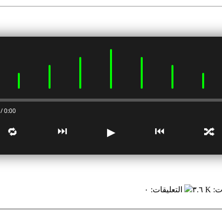
0:00 / 0:00
⏭
⏮
🔁
▶
🔀
ت
:
٣.٦ K
التعليقات
:
٠