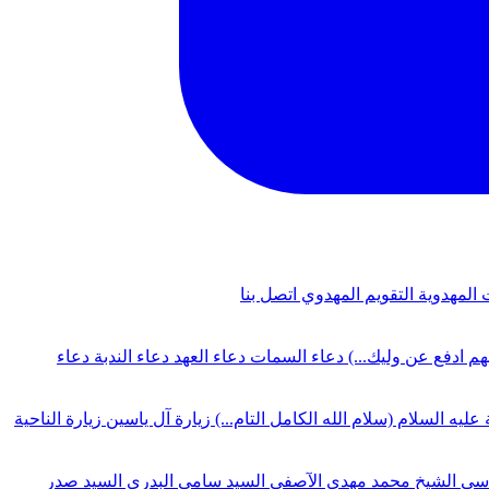
 المهدوية
التقويم المهدوي
اتصل بنا
لهم ادفع عن وليك...)
دعاء السمات
دعاء العهد
دعاء الندبة
دعاء
 عليه السلام (سلام الله الكامل التام...)
زيارة آل ياسين
زيارة الناحية
دسي
الشيخ محمد مهدي الآصفي
السيد سامي البدري
السيد صدر