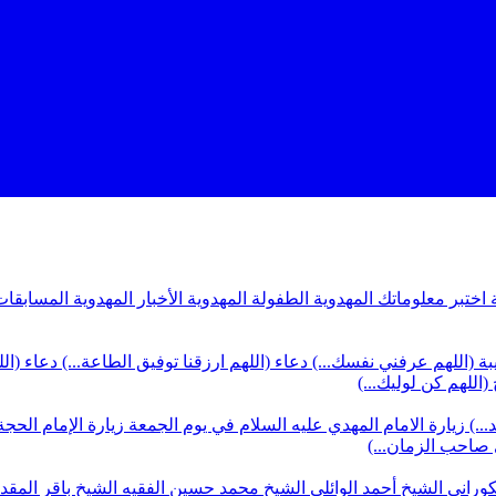
ة
اختبر معلوماتك المهدوية
الطفولة المهدوية
الأخبار المهدوية
المسابقات
بة (اللهم عرفني نفسك...)
دعاء (اللهم ارزقنا توفيق الطاعة...)
دعاء (ال
(اللهم كن لوليك...)
...)
زيارة الامام المهدي عليه السلام في يوم الجمعة
زيارة الإمام الحجة
ي صاحب الزمان...)
كوراني
الشيخ أحمد الوائلي
الشيخ محمد حسين الفقيه
الشيخ باقر المق