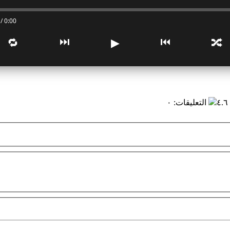
0:00 / 0:00
⏭
⏮
🔁
▶
🔀
٤
التعليقات
:
٠