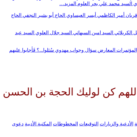
وي
السيد محمد علي بحر العلوم
المزيد…
قربان
أمير الكاظمي
أيسر العيساوي
الحاج أبو بشير النجفي
الحاج
ل الكربلائي
السيد امين السيهاتي
السيد جلال العلوي
السيد عبد
المؤتمرات
المعارض
سؤال وجواب مهدوي
سُئلوا...؟ فَأجابوا عليهم
وليك الحجة بن الحسن صلواتك علي
ة
الأدعية والزيارات
التوقيعات
المخطوطات
المكتبة الأدبية
دعوى