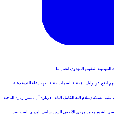
 المهدوية
التقويم المهدوي
اتصل بنا
لهم ادفع عن وليك...)
دعاء السمات
دعاء العهد
دعاء الندبة
دعاء
 عليه السلام (سلام الله الكامل التام...)
زيارة آل ياسين
زيارة الناحية
دسي
الشيخ محمد مهدي الآصفي
السيد سامي البدري
السيد صدر