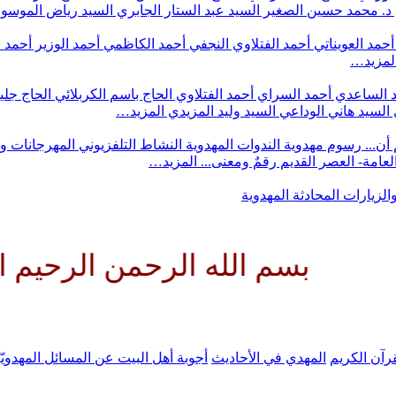
د. محمد حسين الصغير
السيد عبد الستار الجابري
السيد رياض الموس
أحمد العويناتي
أحمد الفتلاوي النجفي
أحمد الكاظمي
أحمد الوزير
أحمد 
لمزيد…
 الساعدي
أحمد السراي
أحمد الفتلاوي
الحاج باسم الكربلائي
الحاج جلي
السيد هاني الوداعي
السيد وليد المزيدي
المزيد…
أن...
رسوم مهدوية
الندوات المهدوية
النشاط التلفزيوني
المهرجانات و
 العامة- العصر القديم
رقمٌ ومعنى...
المزيد…
والزيارات
المحادثة المهدوية
 الله الرحمن الرحيم اللهم كن ل
رآن الكريم
المهدي في الأحاديث
أجوبة أهل البيت عن المسائل المهدويّ