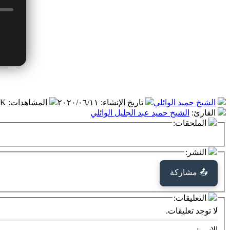
الشيخ حميد الوائلي
تاريخ الإنشاء
:
٢٠٢٠/٠٦/١١
المشاهدات
:
.٦ K
القارئ
:
الشيخ حميد عبد الجليل الوائلي
الملحقات:
النشر:
📤 مشاركة
التعليقات:
لا توجد تعليقات.
الاسم: