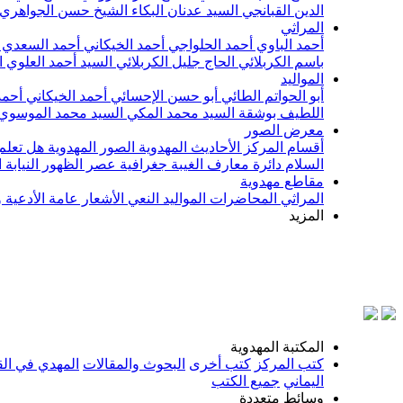
الدين القبانجي
السيد عدنان البكاء
الشيخ حسن الجواهري
المراثي
أحمد الباوي
أحمد الحلواجي
أحمد الخيكاني
أحمد السعدي
باسم الكربلائي
الحاج جليل الكربلائي
السيد أحمد العلوي
ا
المواليد
أبو الحواتم الطائي
أبو حسن الإحسائي
أحمد الخيكاني
أحمد
اللطيف بوشقة
السيد محمد المكي
السيد محمد الموسوي
معرض الصور
أقسام المركز
الأحاديث المهدوية
الصور المهدوية
هل تعلم 
السلام
دائرة معارف الغيبة
جغرافية عصر الظهور
النيابة
مقاطع مهدوية
المراثي
المحاضرات
المواليد
النعي
الأشعار
عامة
الأدعية 
المزيد
بسم
المكتبة المهدوية
كتب المركز
كتب أخرى
البحوث والمقالات
المهدي في الق
اليماني
جميع الكتب
وسائط متعددة