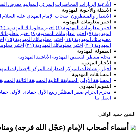
الأدعية
الزيارات
المحاضرات
المراثي
المواليد
معرض الصو
الأسئلة والأجوبة المهدوية
الانتظار والمنتظرون
أصحاب الإمام المهدي عليه السلام
ا
اختبر معلوماتك المهدوية
اختبر معلوماتك المهدوية (١)
اختبر معلوماتك المهدوية (٢)
المهدوية (٧)
اختبر معلوماتك المهدوية (٨)
اختبر معلوماتك ا
معلوماتك المهدوية (١٤)
اختبر معلوماتك المهدوية (١٥)
اخت
المهدوية (٢٠)
اختبر معلوماتك المهدوية (٢١)
اختبر معلوماتك
الطفولة المهدوية
مجلة منتظَر
القصص المهدوية
الأناشيد المهدوية
الأخبار المهدوية
أخبار ونشاطات المركز
اصدارات المركز
الإصدارات المهد
المسابقات المهدوية
المسابقة الأولى
المسابقة الثانية
المسابقة الثالثة
المسابقة
التقويم المهدوي
محرم الحرام
صفر المظفّر
ربيع الأول
جمادى الأولى
جماد
اتصل بنا
الشيخ حميد الوائلي
أسماء أصحاب الإمام (عجّل الله فرجه) ومنا