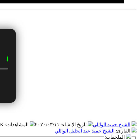
الشيخ حميد الوائلي
تاريخ الإنشاء
:
٢٠٢٠/٠٣/١١
المشاهدات
:
.٤ K
القارئ
:
الشيخ حميد عبد الجليل الوائلي
الملحقات: