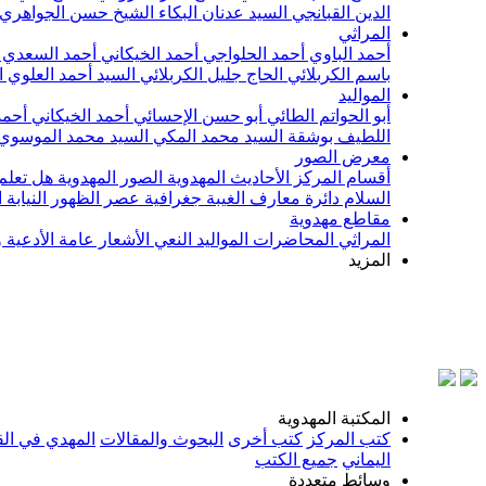
الدين القبانجي
السيد عدنان البكاء
الشيخ حسن الجواهري
المراثي
أحمد الباوي
أحمد الحلواجي
أحمد الخيكاني
أحمد السعدي
باسم الكربلائي
الحاج جليل الكربلائي
السيد أحمد العلوي
ا
المواليد
أبو الحواتم الطائي
أبو حسن الإحسائي
أحمد الخيكاني
أحمد
اللطيف بوشقة
السيد محمد المكي
السيد محمد الموسوي
معرض الصور
أقسام المركز
الأحاديث المهدوية
الصور المهدوية
هل تعلم 
السلام
دائرة معارف الغيبة
جغرافية عصر الظهور
النيابة
مقاطع مهدوية
المراثي
المحاضرات
المواليد
النعي
الأشعار
عامة
الأدعية 
المزيد
بسم ا
المكتبة المهدوية
كتب المركز
كتب أخرى
البحوث والمقالات
المهدي في الق
اليماني
جميع الكتب
وسائط متعددة