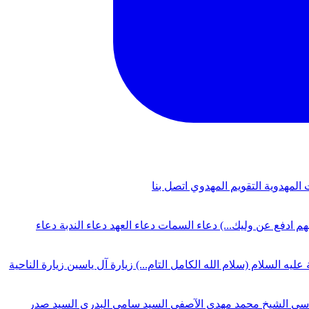
 المهدوية
التقويم المهدوي
اتصل بنا
لهم ادفع عن وليك...)
دعاء السمات
دعاء العهد
دعاء الندبة
دعاء
 عليه السلام (سلام الله الكامل التام...)
زيارة آل ياسين
زيارة الناحية
دسي
الشيخ محمد مهدي الآصفي
السيد سامي البدري
السيد صدر