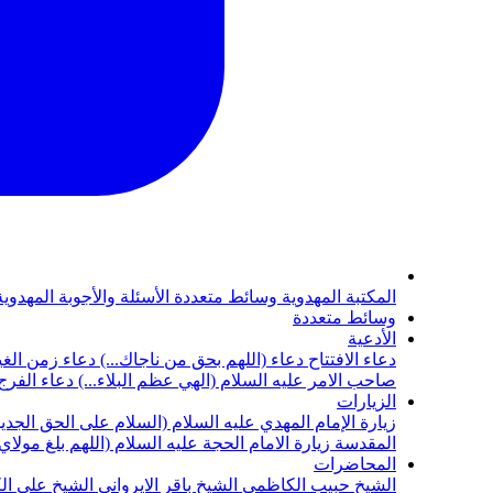
المكتبة المهدوية
وسائط متعددة
الأسئلة والأجوبة المهدوي
وسائط متعددة
الأدعية
دعاء الافتتاح
دعاء (اللهم بحق من ناجاك...)
دعاء زمن الغي
صاحب الامر عليه السلام (الهي عظم البلاء...)
دعاء الفرج 
الزيارات
زيارة الإمام المهدي عليه السلام (السلام على الحق الجديد
المقدسة
زيارة الامام الحجة عليه السلام (اللهم بلغ مولا
المحاضرات
الشيخ حبيب الكاظمي
الشيخ باقر الايرواني
الشيخ علي ال