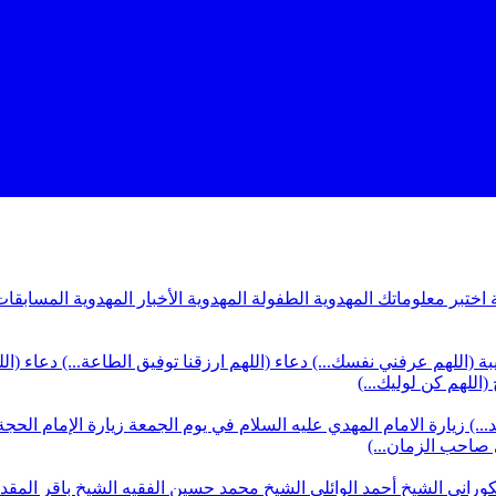
ة
اختبر معلوماتك المهدوية
الطفولة المهدوية
الأخبار المهدوية
المسابقات
بة (اللهم عرفني نفسك...)
دعاء (اللهم ارزقنا توفيق الطاعة...)
دعاء (ال
(اللهم كن لوليك...)
...)
زيارة الامام المهدي عليه السلام في يوم الجمعة
زيارة الإمام الحجة
ي صاحب الزمان...)
كوراني
الشيخ أحمد الوائلي
الشيخ محمد حسين الفقيه
الشيخ باقر المق