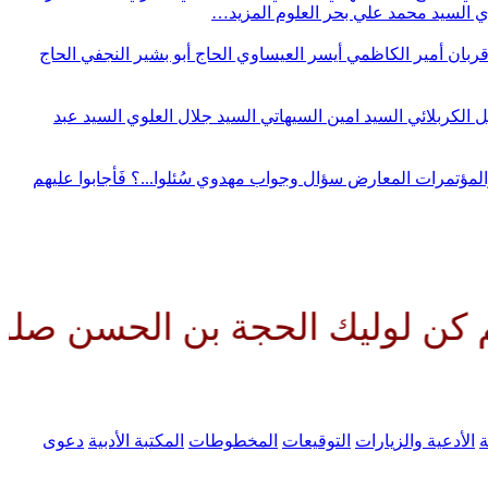
وي
السيد محمد علي بحر العلوم
المزيد…
قربان
أمير الكاظمي
أيسر العيساوي
الحاج أبو بشير النجفي
الحاج
ل الكربلائي
السيد امين السيهاتي
السيد جلال العلوي
السيد عبد
المؤتمرات
المعارض
سؤال وجواب مهدوي
سُئلوا...؟ فَأجابوا عليهم
يك الحجة بن الحسن صلواتك عليه 
ة
الأدعية والزيارات
التوقيعات
المخطوطات
المكتبة الأدبية
دعوى