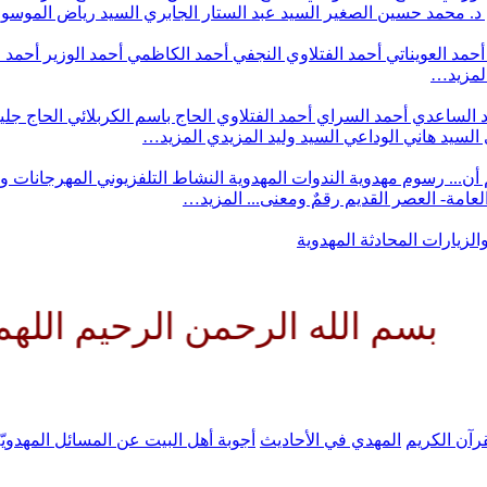
د. محمد حسين الصغير
السيد عبد الستار الجابري
السيد رياض الموس
أحمد العويناتي
أحمد الفتلاوي النجفي
أحمد الكاظمي
أحمد الوزير
أحمد 
لمزيد…
 الساعدي
أحمد السراي
أحمد الفتلاوي
الحاج باسم الكربلائي
الحاج جلي
السيد هاني الوداعي
السيد وليد المزيدي
المزيد…
أن...
رسوم مهدوية
الندوات المهدوية
النشاط التلفزيوني
المهرجانات و
 العامة- العصر القديم
رقمٌ ومعنى...
المزيد…
والزيارات
المحادثة المهدوية
لله الرحمن الرحيم اللهم كن لول
رآن الكريم
المهدي في الأحاديث
أجوبة أهل البيت عن المسائل المهدويّ