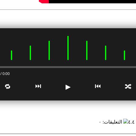
0:00 / 0:00
⏭
⏮
🔁
▶
🔀
٤
التعليقات
:
٠