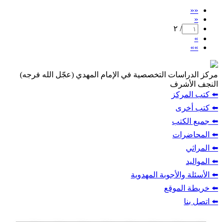
««
«
/ ٢
»
»»
مركز الدراسات التخصصية في الإمام المهدي (عجّل الله فرجه)
النجف الأشرف
⬅️ كتب المركز
⬅️ كتب أخرى
⬅️ جميع الكتب
⬅️ المحاضرات
⬅️ المراثي
⬅️ المواليد
⬅️ الأسئلة والأجوبة المهدوية
⬅️ خريطة الموقع
⬅️ اتصل بنا