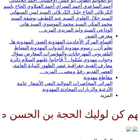
أبو الحواتم الطائي
أبو حسن الإحسائي
أحمد الخيكاني
أحمد الساعدي
أحمد السراي
أحمد الفتلاوي
الحاج باسم
الكربلائي
الحاج جليل الكربلائي
السيد امين السيهاتي
السيد جلال العلوي
السيد عبد اللطيف بوشقة
السيد
محمد المكي
السيد محمد الموسوي
السيد هاني
الوداعي
السيد وليد المزيدي
المزيد…
معرض الصور
أقسام المركز
الأحاديث المهدوية
الصور المهدوية
هل
تعلم أن...
رسوم مهدوية
الندوات المهدوية
النشاط
التلفزيوني
المهرجانات والمؤتمرات
المعارض
سؤال
وجواب مهدوي
سُئلوا...؟ فَأجابوا عليهم السلام
دائرة
معارف الغيبة
جغرافية عصر الظهور
النيابة العامة-
العصر القديم
رقمٌ ومعنى...
المزيد…
مقاطع مهدوية
المراثي
المحاضرات
المواليد
النعي
الأشعار
عامة
الأدعية والزيارات
المحادثة المهدوية
المزيد
 الحجة بن الحسن صلواتك عليه وع