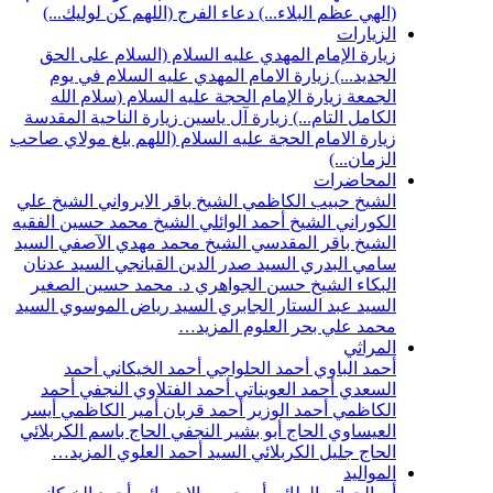
(الهي عظم البلاء...)
دعاء الفرج (اللهم كن لوليك...)
الزيارات
زيارة الإمام المهدي عليه السلام (السلام على الحق
الجديد...)
زيارة الامام المهدي عليه السلام في يوم
الجمعة
زيارة الإمام الحجة عليه السلام (سلام الله
الكامل التام...)
زيارة آل ياسين
زيارة الناحية المقدسة
زيارة الامام الحجة عليه السلام (اللهم بلغ مولاي صاحب
الزمان...)
المحاضرات
الشيخ حبيب الكاظمي
الشيخ باقر الايرواني
الشيخ علي
الكوراني
الشيخ أحمد الوائلي
الشيخ محمد حسين الفقيه
الشيخ باقر المقدسي
الشيخ محمد مهدي الآصفي
السيد
سامي البدري
السيد صدر الدين القبانجي
السيد عدنان
البكاء
الشيخ حسن الجواهري
د. محمد حسين الصغير
السيد عبد الستار الجابري
السيد رياض الموسوي
السيد
محمد علي بحر العلوم
المزيد…
المراثي
أحمد الباوي
أحمد الحلواجي
أحمد الخيكاني
أحمد
السعدي
أحمد العويناتي
أحمد الفتلاوي النجفي
أحمد
الكاظمي
أحمد الوزير
أحمد قربان
أمير الكاظمي
أيسر
العيساوي
الحاج أبو بشير النجفي
الحاج باسم الكربلائي
الحاج جليل الكربلائي
السيد أحمد العلوي
المزيد…
المواليد